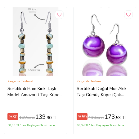
Kargo ile Teslimat
Kargo ile Teslimat
Sertifikalı Ham Kırık Taşlı
Sertifikalı Doğal Mor Akik
Model Amazonit Taşı Küpe
Taşı Gümüş Küpe (Çok
(Mavi)
Renkli)
139
173
%30
%59
199
418
,90 TL
,53 TL
,00 TL
,84 TL
50,83 TL'den Başlayan Taksitlerle
63,04 TL'den Başlayan Taksitlerle