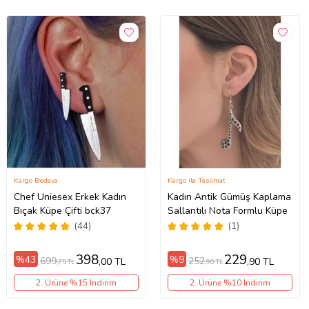
Kargo Bedava
Kargo ile Teslimat
Chef Uniesex Erkek Kadın
Kadın Antik Gümüş Kaplama
Bıçak Küpe Çifti bck37
Sallantılı Nota Formlu Küpe
(44)
(1)
398
229
%43
%9
699
252
,00 TL
,90 TL
,75 TL
,90 TL
2. Ürüne %15 İndirim
2. Ürüne %10 İndirim