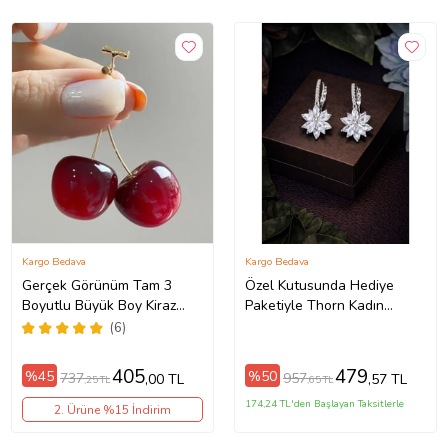
Kargo Bedava
Kargo Bedava
Gerçek Görünüm Tam 3
Özel Kutusunda Hediye
Boyutlu Büyük Boy Kiraz
Paketiyle Thorn Kadın
Küpe Çifti bck40 (Kırmızı)
Gümüş Renk Zirkon Taşlı
(6)
Abiye Düğün Nişan Söz
Parti Davet Küpe Hediye
405
479
%45
%50
737
957
,00 TL
,57 TL
,25 TL
,65 TL
Küpe
174,24 TL'den Başlayan Taksitlerle
2. Ürüne %15 İndirim