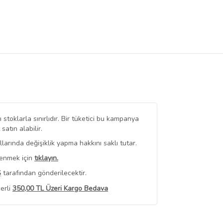
stoklarla sınırlıdır. Bir tüketici bu kampanya
tın alabilir.
arında değişiklik yapma hakkını saklı tutar.
renmek için
tıklayın.
Ş
tarafından gönderilecektir.
erli
350,00 TL Üzeri Kargo Bedava
 Görüntüle
iyat bilgileri, satıcı tarafından