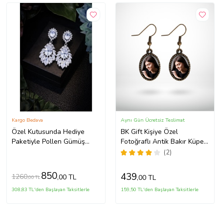
Kargo Bedava
Aynı Gün Ücretsiz Teslimat
Özel Kutusunda Hediye
BK Gift Kişiye Özel
Paketiyle Pollen Gümüş
Fotoğraflı Antik Bakır Küpe
Renk Zirkon Taşlı Küpe
Model 1
(2)
Abiye Düğün Nişan Söz
Parti Davet Hediye Küpe
850
439
1260
,00 TL
,00 TL
,00 TL
308,83 TL'den Başlayan Taksitlerle
159,50 TL'den Başlayan Taksitlerle