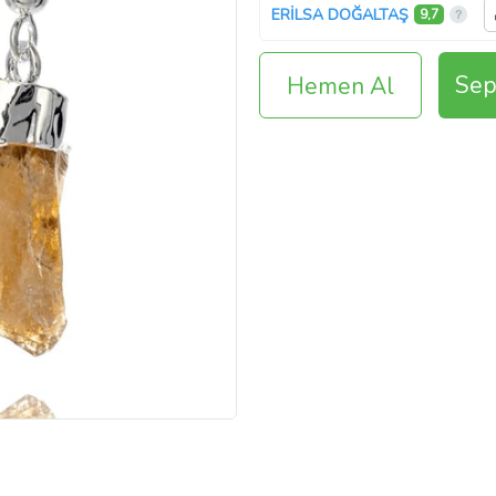
ERİLSA DOĞALTAŞ
9,7
Sep
Hemen Al