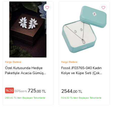
Kargo Bedava
Kargo Bedava
Özel Kutusunda Hediye
Fossil JF03765-040 Kadın
Paketiyle Acacia Gümüş
Kolye ve Küpe Seti (Çok
Renk Zirkon Taşlı Abiye
Renkli)
Düğün Nişan Söz Parti
Davet Hediye Küpe
725
2544
%26
975
,00 TL
,00 TL
,00 TL
263,41 TL'den Başlayan Taksitlerle
924,32 TL'den Başlayan Taksitlerle