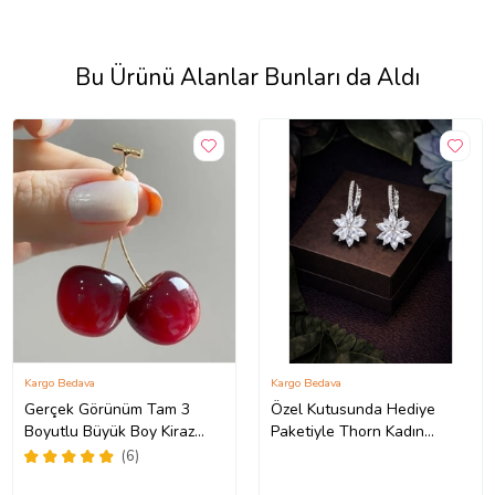
Bu Ürünü Alanlar Bunları da Aldı
Kargo Bedava
Kargo Bedava
Gerçek Görünüm Tam 3
Özel Kutusunda Hediye
Boyutlu Büyük Boy Kiraz
Paketiyle Thorn Kadın
Küpe Çifti bck40 (Kırmızı)
Gümüş Renk Zirkon Taşlı
(6)
Abiye Düğün Nişan Söz