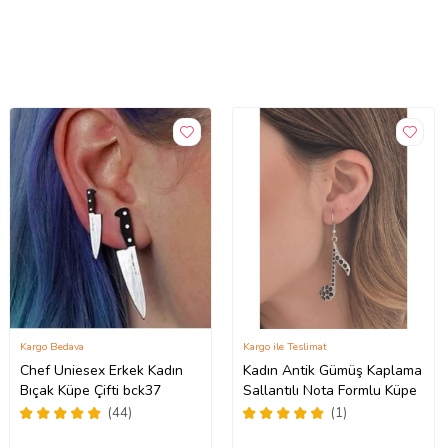
Kargo Bedava
Kargo ile Teslimat
Chef Uniesex Erkek Kadın
Kadın Antik Gümüş Kaplama
Bıçak Küpe Çifti bck37
Sallantılı Nota Formlu Küpe
(44)
(1)