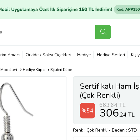
rim Amacı
Orkide / Saksı Çiçekleri
Hediye
Hediye Setleri
Kişi
 Modelleri
Hediye Küpe
Bijuteri Küpe
Sertifikalı Ham İ
(Çok Renkli)
663,64 TL
306
%54
,24 TL
Renk
: Çok Renkli
-
Beden
: STD