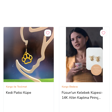
Kargo ile Teslimat
Kargo Bedava
Kedi Patisi Küpe
Füsun'un Kelebek Küpesi-
14K Altın Kaplma Pirinç
Kelebek Küpe Masumiyet
Müzesi İkonik Tasarım(2.5