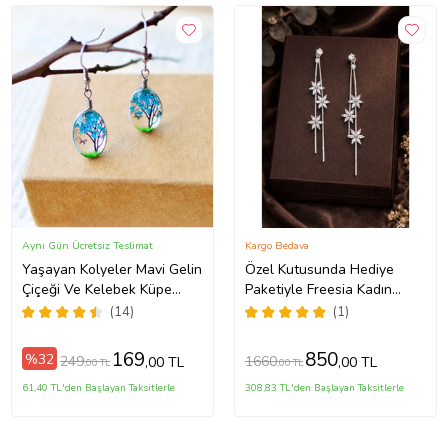
Aynı Gün Ücretsiz Teslimat
Kargo Bedava
Yaşayan Kolyeler Mavi Gelin
Özel Kutusunda Hediye
Çiçeği Ve Kelebek Küpe
Paketiyle Freesia Kadın
Yke1
Gümüş Renk Zirkon Taşlı
(14)
(1)
Abiye Düğün Nişan Söz
Parti Davet Hediye Küpe
169
850
%32
249
1660
,00 TL
,00 TL
,00 TL
,00 TL
61,40 TL'den Başlayan Taksitlerle
308,83 TL'den Başlayan Taksitlerle