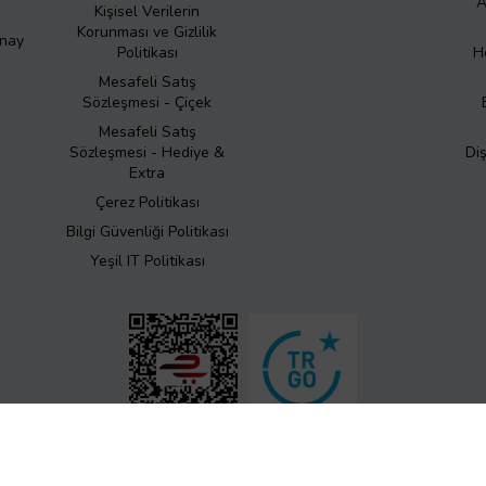
A
Kişisel Verilerin
Korunması ve Gizlilik
Onay
Politikası
H
Mesafeli Satış
Sözleşmesi - Çiçek
Mesafeli Satış
Sözleşmesi - Hediye &
Di
Extra
Çerez Politikası
Bilgi Güvenliği Politikası
Yeşil IT Politikası