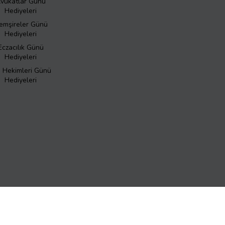
vukatlar Günü
Hediyeleri
emşireler Günü
Hediyeleri
Eczacılık Günü
Hediyeleri
ş Hekimleri Günü
Hediyeleri