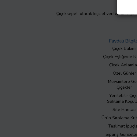
Çiçeksepeti olarak kişisel verilerinizin giz
Faydalı Bilgil
Çiçek Bakımı
Çiçek Eşliğinde N
Çiçek Anlamla
Özel Günler
Mevsimlere Gö
Çiçekler
Yenilebilir Çiç
Saklama Koşull
Site Haritası
Ürün Sıralama Krit
Teslimat İpuçla
Sipariş Güncell