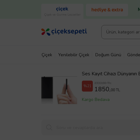
Çiçek ve Gurme Lezzetler
Çiçek
Yenilebilir Çiçek
Doğum Günü
Gönde
Ses Kayıt Cihazı Dünyanın 
Hafızalı Mini Boy
2333,00 TL
%21
1850,
00 TL
Kargo Bedava