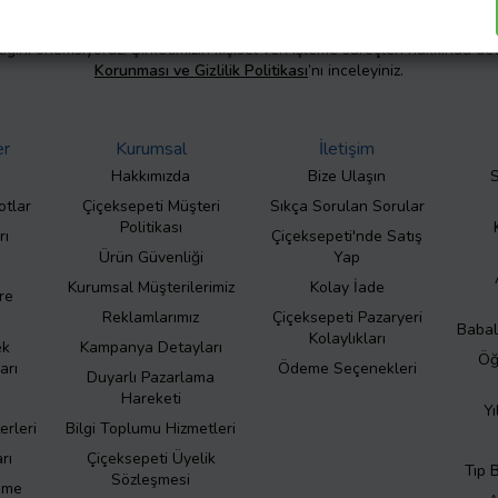
liliğini önemsiyoruz. Şirketimizin kişisel veri işleme süreçleri hakkında de
Korunması ve Gizlilik Politikası
’nı inceleyiniz.
er
Kurumsal
İletişim
Hakkımızda
Bize Ulaşın
S
otlar
Çiçeksepeti Müşteri
Sıkça Sorulan Sorular
Politikası
rı
Çiçeksepeti'nde Satış
Ürün Güvenliği
Yap
Kurumsal Müşterilerimiz
Kolay İade
re
Reklamlarımız
Çiçeksepeti Pazaryeri
Babal
Kolaylıkları
ek
Kampanya Detayları
Öğ
arı
Ödeme Seçenekleri
Duyarlı Pazarlama
Hareketi
Yı
erleri
Bilgi Toplumu Hizmetleri
rı
Çiçeksepeti Üyelik
Tıp 
Sözleşmesi
eme