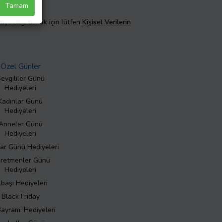
Tamam
taylı bilgi almak için lütfen
Kişisel Verilerin
Özel Günler
evgililer Günü
Hediyeleri
Kadınlar Günü
Hediyeleri
Anneler Günü
Hediyeleri
ar Günü Hediyeleri
retmenler Günü
Hediyeleri
lbaşı Hediyeleri
Black Friday
Bayramı Hediyeleri