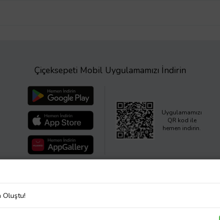
Çiçeksepeti Mobil Uygulamamızı İndirin
Uygulamamızı
QR kod ile
hemen indirin.
a Oluştu!