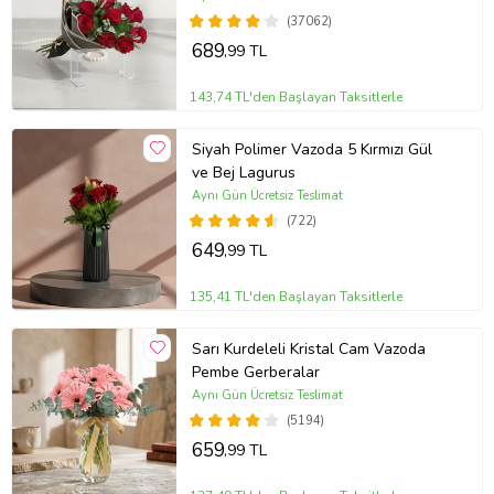
(37062)
689
,99 TL
143,74 TL'den Başlayan Taksitlerle
Siyah Polimer Vazoda 5 Kırmızı Gül
ve Bej Lagurus
Aynı Gün Ücretsiz Teslimat
(722)
649
,99 TL
135,41 TL'den Başlayan Taksitlerle
Sarı Kurdeleli Kristal Cam Vazoda
Pembe Gerberalar
Aynı Gün Ücretsiz Teslimat
(5194)
659
,99 TL