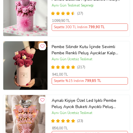
Kutusunda Arkadaşa Sevgiliye
Aynı Gün Teslimat Seçeneği
Hediye
(27)
1099
,90 TL
Sepette 300 TL İndirim
799
,90 TL
Pembe Silindir Kutu İçinde Sevimli
Pembe Renkli Peluş Ayıcıklar Kalp
Yastık
Aynı Gün Ücretsiz Teslimat
(217)
941
,00 TL
Sepette %15 İndirim
799
,85 TL
Aynalı Kişiye Özel Led Işıklı Pembe
Peluş Ayıcık Buketi Ayıcıklı Peluş
Buket
Aynı Gün Ücretsiz Teslimat
(23)
856
,00 TL