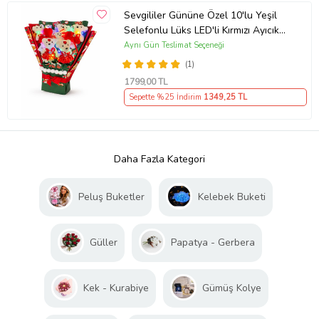
Sevgililer Gününe Özel 10'lu Yeşil
Selefonlu Lüks LED'li Kırmızı Ayıcık
Buketi
Aynı Gün Teslimat Seçeneği
(1)
1799
,00 TL
Sepette %25 İndirim
1349
,25 TL
Daha Fazla Kategori
Peluş Buketler
Kelebek Buketi
Güller
Papatya - Gerbera
Kek - Kurabiye
Gümüş Kolye