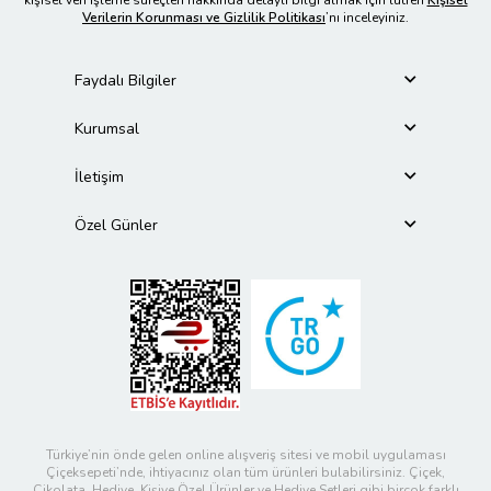
Verilerin Korunması ve Gizlilik Politikası
’nı inceleyiniz.
Faydalı Bilgiler
Kurumsal
İletişim
Özel Günler
Türkiye’nin önde gelen online alışveriş sitesi ve mobil uygulaması
Çiçeksepeti’nde, ihtiyacınız olan tüm ürünleri bulabilirsiniz. Çiçek,
Çikolata, Hediye, Kişiye Özel Ürünler ve Hediye Setleri gibi birçok farklı