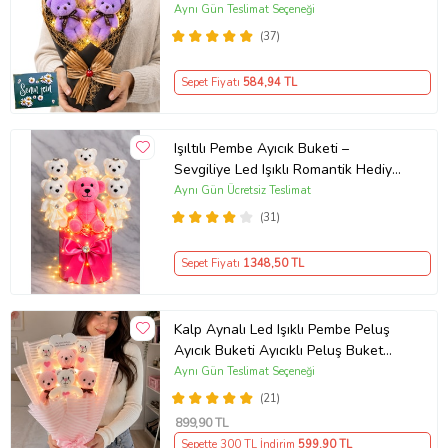
Peluş Ayıcık
Aynı Gün Teslimat Seçeneği
(37)
Sepet Fiyatı
584
,94 TL
Işıltılı Pembe Ayıcık Buketi –
Sevgiliye Led Işıklı Romantik Hediye
Kutusu - İstanbul içi aynı gün
Aynı Gün Ücretsiz Teslimat
teslimat (Fuşya-Pembe)
(31)
Sepet Fiyatı
1348
,50 TL
Kalp Aynalı Led Işıklı Pembe Peluş
Ayıcık Buketi Ayıcıklı Peluş Buket
Çiçek Buketi Arkadaşa Sevgiliye
Aynı Gün Teslimat Seçeneği
Hediye
(21)
899
,90 TL
Sepette 300 TL İndirim
599
,90 TL