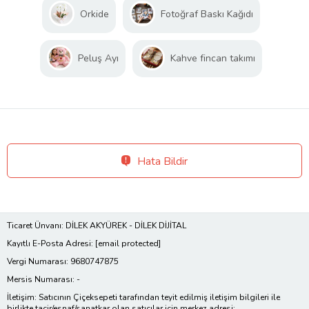
Orkide
Fotoğraf Baskı Kağıdı
Peluş Ayı
Kahve fincan takımı
Hata Bildir
Ticaret Ünvanı: DİLEK AKYÜREK - DİLEK DİJİTAL
Kayıtlı E-Posta Adresi:
[email protected]
Vergi Numarası: 9680747875
Mersis Numarası: -
İletişim: Satıcının Çiçeksepeti tarafından teyit edilmiş iletişim bilgileri ile
birlikte tacir/esnaf/sanatkar olan satıcılar için merkez adresi;