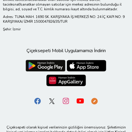
tacir/esnaf/sanatkar olmayan satıcılar için merkez adresinin bulunduğu il
bilgisi, ad, soyad ve T.C. kimlik numarası kayıt altında bulunmaktadır.
Adres: TUNA MAH. 1690 SK. KARŞIYAKA İŞ MERKEZİ NO: 24 İÇ KAPI NO: 9
KARŞIYAKA/ İZMİR 1500047826/35/TUR
Şehir: İzmir
Çiçeksepeti Mobil Uygulamamızı İndirin
Çiçeksepeti olarak kişisel verilerinizin gizliliğini önemsiyoruz. Şirketimizin
kişisel veri işleme süreçleri hakkında detaylı bilgi almak için lütfen
Kişisel