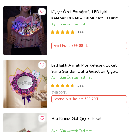
Kişiye Özel Fotoğraflı LED Işıklı
Kelebek Buketi – Kalpli Zarf Tasarım
Aynı Gün Ücretsiz Teslimat
(144)
Sepet Fiyatı
799
,00 TL
Led Işıklı Aynalı Mor Kelebek Buketi
Sana Senden Daha Güzel Bir Çiçek
Bulamadım Ayna Buket Sevgiliye
Aynı Gün Ücretsiz Teslimat
Hediye
(392)
749
,00 TL
Sepette %20 İndirim
599
,20 TL
9'lu Kırmızı Gül Çiçek Buketi
Aynı Gün Ücretsiz Teslimat