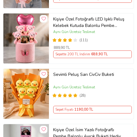
Kişiye Özel Fotoğraflı LED Işıklı Peluş
Kelebek Kutuda Balonlu Pembe
Ayıcık Buketi – Sevgiliye, Kıza,
Aynı Gün Ücretsiz Teslimat
Arkadaşa Hediye
(111)
889
,90 TL
Sepette 200 TL İndirim
689
,90 TL
Sevimli Peluş Sarı CivCiv Buketi
Aynı Gün Ücretsiz Teslimat
(28)
Sepet Fiyatı
1190
,00 TL
Kişiye Özel İsim Yazılı Fotoğraflı
Pembe Balonlu Ayıcık Buketi Hediye