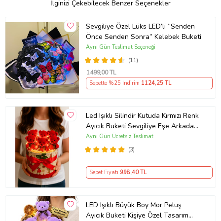
İlginizi Çekebilecek Benzer Seçenekler
Sevgiliye Özel Lüks LED’li “Senden
Önce Senden Sonra” Kelebek Buketi
Aynı Gün Teslimat Seçeneği
(11)
1499
,00 TL
Sepette %25 İndirim
1124
,25 TL
Led Işıklı Silindir Kutuda Kırmızı Renk
Ayıcık Buketi Sevgiliye Eşe Arkadaşa
Hediye Anneler Günü
Aynı Gün Ücretsiz Teslimat
(3)
Sepet Fiyatı
998
,40 TL
LED Işıklı Büyük Boy Mor Peluş
Ayıcık Buketi Kişiye Özel Tasarım