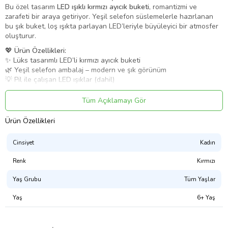
Bu özel tasarım
LED ışıklı kırmızı ayıcık buketi
, romantizmi ve
zarafeti bir araya getiriyor. Yeşil selefon süslemelerle hazırlanan
bu şık buket, loş ışıkta parlayan LED’leriyle büyüleyici bir atmosfer
oluşturur.
💖
Ürün Özellikleri:
✨ Lüks tasarımlı LED’li kırmızı ayıcık buketi
🌿 Yeşil selefon ambalaj – modern ve şık görünüm
💡 Pil ile çalışan LED ışıklar (dahil)
🎀 Özel günlerde hediye edilmeye hazır şık paketleme
Tüm Açıklamayı Gör
Ürün Kodu:
kcm55218308
Ürün Özellikleri
Cinsiyet
Kadın
Renk
Kırmızı
Yaş Grubu
Tüm Yaşlar
Yaş
6+ Yaş