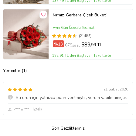
137,49 TL'den Başlayan Taksitlerle
Kırmızı Gerbera Çiçek Buketi
Aynı Gün Ücretsiz Teslimat
(21485)
%13
589
,99 TL
679
,99 TL
122,91 TL'den Başlayan Taksitlerle
Yorumlar (1)
21 Şubat 2026
Bu ürün için yalnızca puan verilmiştir, yorum yapılmamıştır.
P*** m***
İZMİR
Son Gezdikleriniz