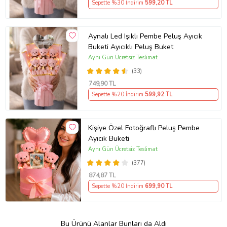
Sepette %30 İndirim
599
,20 TL
Aynalı Led Işıklı Pembe Peluş Ayıcık
Buketi Ayıcıklı Peluş Buket
Aynı Gün Ücretsiz Teslimat
(33)
749
,90 TL
Sepette %20 İndirim
599
,92 TL
Kişiye Özel Fotoğraflı Peluş Pembe
Ayıcık Buketi
Aynı Gün Ücretsiz Teslimat
(377)
874
,87 TL
Sepette %20 İndirim
699
,90 TL
Bu Ürünü Alanlar Bunları da Aldı