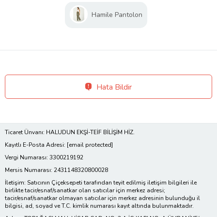
Hamile Pantolon
Hata Bildir
Ticaret Ünvanı: HALUDUN EKŞİ-TEİF BİLİŞİM HİZ.
Kayıtlı E-Posta Adresi:
[email protected]
Vergi Numarası: 3300219192
Mersis Numarası: 2431148320800028
İletişim: Satıcının Çiçeksepeti tarafından teyit edilmiş iletişim bilgileri ile
birlikte tacir/esnaf/sanatkar olan satıcılar için merkez adresi;
tacir/esnaf/sanatkar olmayan satıcılar için merkez adresinin bulunduğu il
bilgisi, ad, soyad ve T.C. kimlik numarası kayıt altında bulunmaktadır.