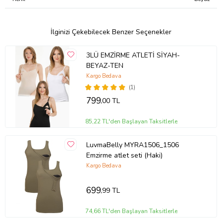
İlginizi Çekebilecek Benzer Seçenekler
3LÜ EMZİRME ATLETİ SİYAH-
BEYAZ-TEN
Kargo Bedava
(1)
799
,00 TL
85,22 TL'den Başlayan Taksitlerle
LuvmaBelly MYRA1506_1506
Emzirme atlet seti (Haki)
Kargo Bedava
699
,99 TL
74,66 TL'den Başlayan Taksitlerle