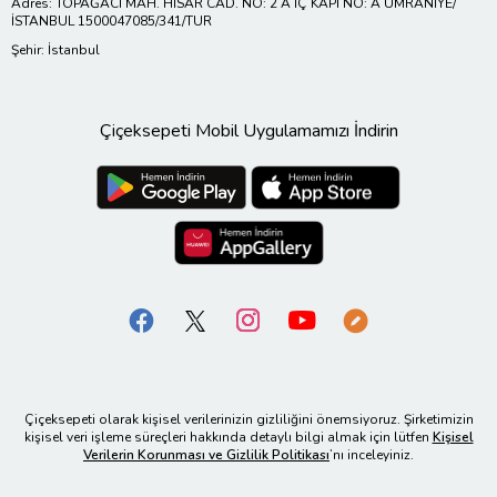
Adres: TOPAĞACI MAH. HİSAR CAD. NO: 2 A İÇ KAPI NO: A ÜMRANİYE/
İSTANBUL 1500047085/341/TUR
Şehir: İstanbul
Çiçeksepeti Mobil Uygulamamızı İndirin
Çiçeksepeti olarak kişisel verilerinizin gizliliğini önemsiyoruz. Şirketimizin
kişisel veri işleme süreçleri hakkında detaylı bilgi almak için lütfen
Kişisel
Verilerin Korunması ve Gizlilik Politikası
’nı inceleyiniz.