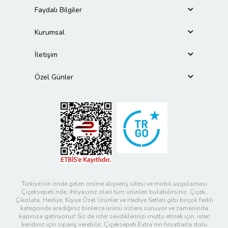
Faydalı Bilgiler
Kurumsal
İletişim
Özel Günler
Türkiye’nin önde gelen online alışveriş sitesi ve mobil uygulaması
Çiçeksepeti’nde, ihtiyacınız olan tüm ürünleri bulabilirsiniz. Çiçek,
Çikolata, Hediye, Kişiye Özel Ürünler ve Hediye Setleri gibi birçok farklı
kategoride aradığınız binlerce ürünü sizlere sunuyor ve zamanında
kapınıza getiriyoruz! Siz de ister sevdiklerinizi mutlu etmek için, ister
kendiniz için sipariş verebilir; Çiçeksepeti Extra’nın fırsatlarla dolu