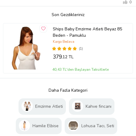
0
Son Gezdikleriniz
Ships Baby Emzirme Atleti Beyaz 85
Beden - Pamuklu
Kargo Bedava
(1)
379
,12 TL
40,43 TL'den Başlayan Taksitlerle
Daha Fazla Kategori
Emzirme Atleti
Kahve fincanı
Hamile Elbise
Lohusa Tacı, Seti