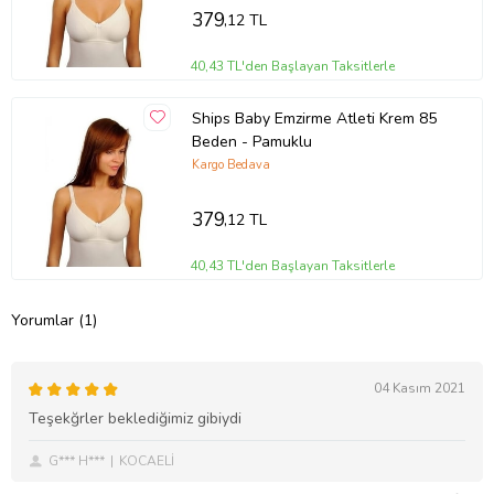
379
,12 TL
40,43 TL'den Başlayan Taksitlerle
Ships Baby Emzirme Atleti Krem 85
Beden - Pamuklu
Kargo Bedava
379
,12 TL
40,43 TL'den Başlayan Taksitlerle
Yorumlar (1)
04 Kasım 2021
Teşekğrler beklediğimiz gibiydi
G*** H***
KOCAELİ