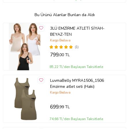
Bu Ürünü Alanlar Bunları da Aldı
3LÜ EMZİRME ATLETİ SİYAH-
BEYAZ-TEN
Kargo Bedava
(1)
799
,00 TL
85,22 TL'den Başlayan Taksitlerle
LuvmaBelly MYRA1506_1506
Emzirme atlet seti (Haki)
Kargo Bedava
699
,99 TL
74,66 TL'den Başlayan Taksitlerle