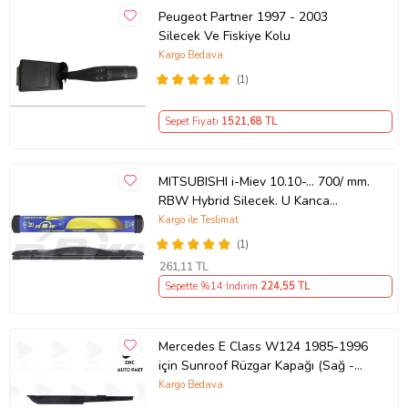
Peugeot Partner 1997 - 2003
Silecek Ve Fiskiye Kolu
Kargo Bedava
(1)
Sepet Fiyatı
1521
,68 TL
MITSUBISHI i-Miev 10.10-... 700/ mm.
RBW Hybrid Silecek. U Kanca
Uyumlu Hibrit
Kargo ile Teslimat
(1)
261
,11 TL
Sepette %14 İndirim
224
,55 TL
Mercedes E Class W124 1985-1996
için Sunroof Rüzgar Kapağı (Sağ -
Sol)
Kargo Bedava