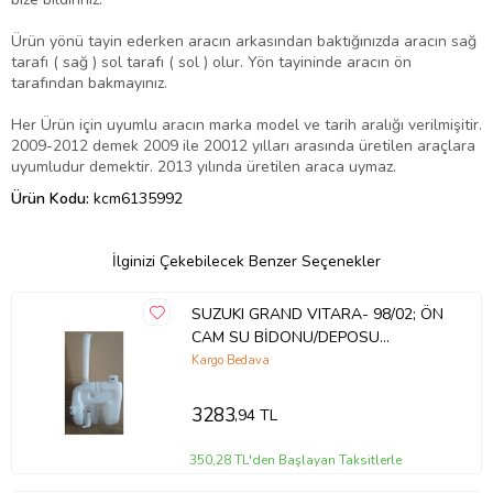
Ürün yönü tayin ederken aracın arkasından baktığınızda aracın sağ
tarafı ( sağ ) sol tarafı ( sol ) olur. Yön tayininde aracın ön
tarafından bakmayınız.
Her Ürün için uyumlu aracın marka model ve tarih aralığı verilmişitir.
2009-2012 demek 2009 ile 20012 yılları arasında üretilen araçlara
uyumludur demektir. 2013 yılında üretilen araca uymaz.
Ürün Kodu:
kcm6135992
İlginizi Çekebilecek Benzer Seçenekler
SUZUKI GRAND VITARA- 98/02; ÖN
CAM SU BİDONU/DEPOSU
(MOTORLU) (TW) 38400-60P02
Kargo Bedava
532-2978
3283
,94 TL
350,28 TL'den Başlayan Taksitlerle