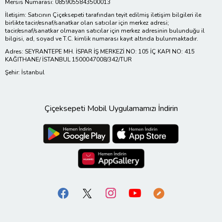
Mersis Numarası: 0859055843500013
İletişim: Satıcının Çiçeksepeti tarafından teyit edilmiş iletişim bilgileri ile
birlikte tacir/esnaf/sanatkar olan satıcılar için merkez adresi;
tacir/esnaf/sanatkar olmayan satıcılar için merkez adresinin bulunduğu il
bilgisi, ad, soyad ve T.C. kimlik numarası kayıt altında bulunmaktadır.
Adres: SEYRANTEPE MH. İSPAR İŞ MERKEZİ NO: 105 İÇ KAPI NO: 415
KAĞITHANE/ İSTANBUL 1500047008/342/TUR
Şehir: İstanbul
Çiçeksepeti Mobil Uygulamamızı İndirin