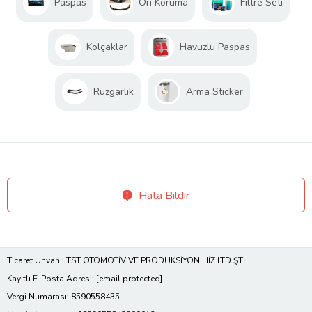
Paspas
Ön Koruma
Filtre Seti
Kolçaklar
Havuzlu Paspas
Rüzgarlık
Arma Sticker
Hata Bildir
Ticaret Ünvanı: TST OTOMOTİV VE PRODÜKSİYON HİZ.LTD.ŞTİ.
Kayıtlı E-Posta Adresi:
[email protected]
Vergi Numarası: 8590558435