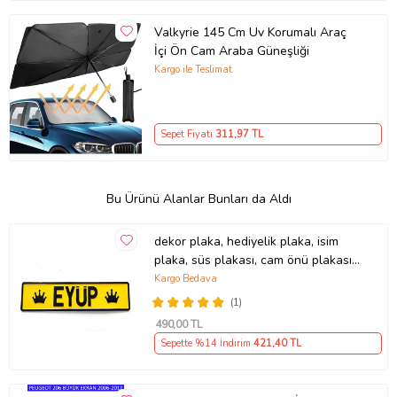
Valkyrie 145 Cm Uv Korumalı Araç
İçi Ön Cam Araba Güneşliği
Kargo ile Teslimat
Sepet Fiyatı
311
,97 TL
Bu Ürünü Alanlar Bunları da Aldı
dekor plaka, hediyelik plaka, isim
plaka, süs plakası, cam önü plakası,
tırcı plakası (Sarı-Siyah)
Kargo Bedava
(1)
490
,00 TL
Sepette %14 İndirim
421
,40 TL