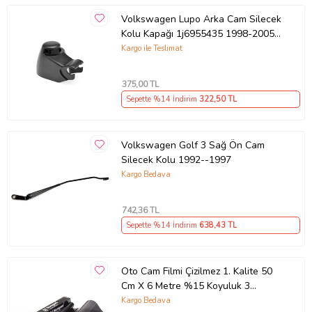
Volkswagen Lupo Arka Cam Silecek
Kolu Kapağı 1j6955435 1998-2005
Model Arası Araçlara Uyumlu
Kargo ile Teslimat
375
,00 TL
Sepette %14 İndirim
322
,50 TL
Volkswagen Golf 3 Sağ Ön Cam
Silecek Kolu 1992--1997
Kargo Bedava
742
,36 TL
Sepette %14 İndirim
638
,43 TL
Oto Cam Filmi Çizilmez 1. Kalite 50
Cm X 6 Metre %15 Koyuluk 3
Numara
Kargo Bedava