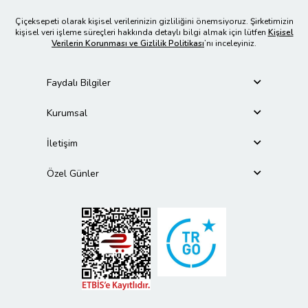
Çiçeksepeti olarak kişisel verilerinizin gizliliğini önemsiyoruz. Şirketimizin
kişisel veri işleme süreçleri hakkında detaylı bilgi almak için lütfen
Kişisel
Verilerin Korunması ve Gizlilik Politikası
’nı inceleyiniz.
Faydalı Bilgiler
Kurumsal
İletişim
Özel Günler