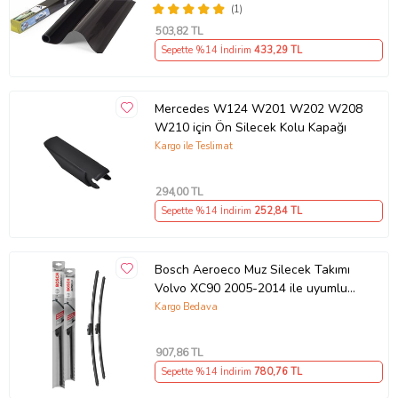
(1)
503
,82 TL
Sepette %14 İndirim
433
,29 TL
Mercedes W124 W201 W202 W208
W210 için Ön Silecek Kolu Kapağı
Kargo ile Teslimat
294
,00 TL
Sepette %14 İndirim
252
,84 TL
Bosch Aeroeco Muz Silecek Takımı
Volvo XC90 2005-2014 ile uyumlu
(Siyah)
Kargo Bedava
907
,86 TL
Sepette %14 İndirim
780
,76 TL