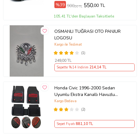
%39
550
,00 TL
900
,00 TL
105,41 TL'den Başlayan Taksitlerle
OSMANLI TUĞRASI OTO PANJUR
LOGOSU
Kargo ile Teslimat
(1)
249
,00 TL
Sepette %14 İndirim
214
,14 TL
Honda Civic 1996-2000 Sedan
Uyumlu Ekstra Kanallı Havuzlu
Paspas Seti Krom Kırmızı 4D
Kargo Bedava
(2)
Sepet Fiyatı
881
,10 TL