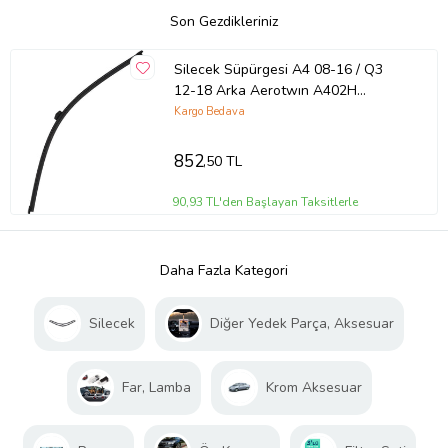
Son Gezdikleriniz
Silecek Süpürgesi A4 08-16 / Q3
12-18 Arka Aerotwın A402H
(400Mm) (Oem No: 8K9955425)
Kargo Bedava
852
,50 TL
90,93 TL'den Başlayan Taksitlerle
Daha Fazla Kategori
Silecek
Diğer Yedek Parça, Aksesuar
Far, Lamba
Krom Aksesuar