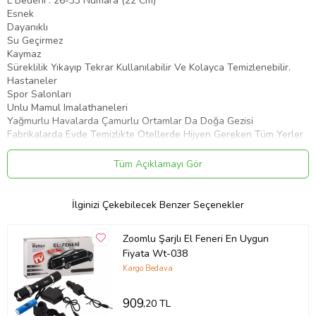
L Bedeni : 26-33 Numara (22 Cm)
Esnek
Dayanıklı
Su Geçirmez
Kaymaz
Süreklilik Yıkayıp Tekrar Kullanılabilir Ve Kolayca Temizlenebilir.
Hastaneler
Spor Salonları
Unlu Mamul Imalathaneleri
Yağmurlu Havalarda Çamurlu Ortamlar Da Doğa Gezisi
Fabrikalarda Evde Temizlikte Otellerde Hijyen Gereken Tüm Yerler
De Kullanılabilir.
Oldukça Şık Ve Pratiktir.
Tüm Açıklamayı Gör
Kolay Giyilir Ve Kayma Yapmaz.
Hammaddesi Lateks Ağacının Üstünden Doğal Olarak
Üretilmektedir.
İlginizi Çekebilecek Benzer Seçenekler
Sivri Burun , Topuklu Ve Metal Aksesuarlı Ayakkabılar Ile Kullanımı
Uygun Değildir.
Zoomlu Şarjlı El Feneri En Uygun
Renk Seçenekleri Siyah
Fiyata Wt-038
Paket İçeriği:
Kargo Bedava
Silikon Yağmur Koruyucu Ayakkabı Kılıfı Kaymaz Su Kir Geçirmez
Small (26-33)
909
,20 TL