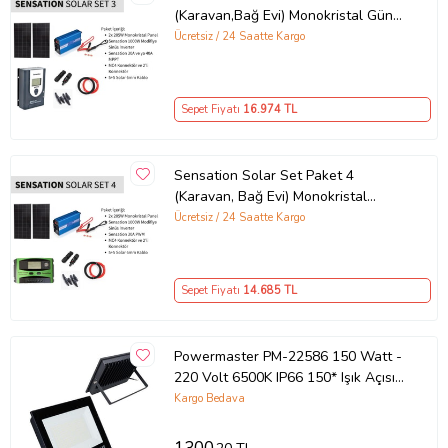
(Karavan,Bağ Evi) Monokristal Güneş
Paneli-Mppt-İnverter Modifiye Sinüs
Ücretsiz / 24 Saatte Kargo
Sepet Fiyatı
16.974
TL
Sensation Solar Set Paket 4
(Karavan, Bağ Evi) Monokristal
Güneş Paneli-Pwm-İnverter Modifiye
Ücretsiz / 24 Saatte Kargo
Sinüs
Sepet Fiyatı
14.685
TL
Powermaster PM-22586 150 Watt -
220 Volt 6500K IP66 150* Işık Açısı
Siyah Slim Kasa Beyaz Led Projektör
Kargo Bedava