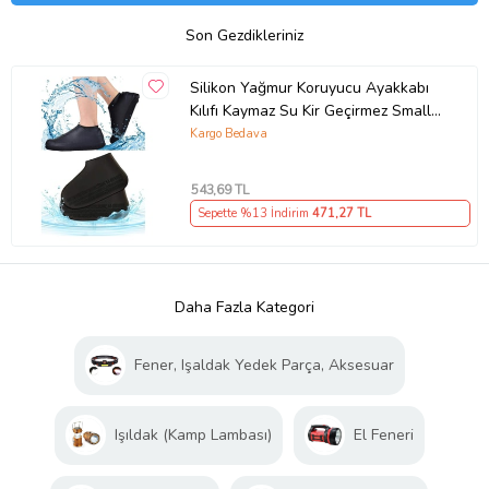
Son Gezdikleriniz
Silikon Yağmur Koruyucu Ayakkabı
Kılıfı Kaymaz Su Kir Geçirmez Small
26-33
Kargo Bedava
543
,69 TL
Sepette %13 İndirim
471
,27 TL
Daha Fazla Kategori
Fener, Işaldak Yedek Parça, Aksesuar
Işıldak (Kamp Lambası)
El Feneri