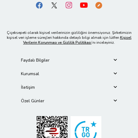
Çiçeksepeti olarak kişisel verilerinizin gizliliğini önemsiyoruz. Şirketimizin
kişisel veri işleme süreçleri hakkında detaylı bilgi almak için lütfen
Kişisel
Verilerin Korunması ve Gizlilik Politikası
’nı inceleyiniz.
Faydalı Bilgiler
Kurumsal
İletişim
Özel Günler