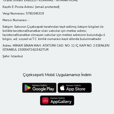
Ticaret Ünvanı: ERBULUT KORKMAZ - AYMİNA HOME
Kayıtlı E-Posta Adresi:
[email protected]
Vergi Numarası: 5781045319
Mersis Numarası: -
İletişim: Satıcının Çiçeksepeti tarafından teyit edilmiş iletişim bilgileri ile
birlikte tacir/esnaf/sanatkar olan satıcılar için merkez adresi;
tacir/esnaf/sanatkar olmayan satıcılar için merkez adresinin bulunduğu il
bilgisi, ad, soyad ve T.C. kimlik numarası kayıt altında bulunmaktadır.
Adres: MİMAR SİNAN MAH. ATATÜRK CAD. NO: 11 İÇ KAPI NO: 2 ESENLER/
İSTANBUL 1500047242/342/TUR
Şehir: İstanbul
Çiçeksepeti Mobil Uygulamamızı İndirin