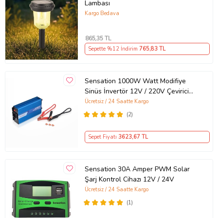
Lambası
Kargo Bedava
865
,35 TL
Sepette %12 İndirim
765
,83 TL
Sensation 1000W Watt Modifiye
Sinüs İnvertör 12V / 220V Çevirici
İnverter
Ücretsiz / 24 Saatte Kargo
(2)
Sepet Fiyatı
3623
,67 TL
Sensation 30A Amper PWM Solar
Şarj Kontrol Cihazı 12V / 24V
Ücretsiz / 24 Saatte Kargo
(1)