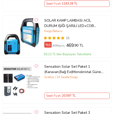
Sepet Fiyatı
1163
,39 TL
SOLAR KAMP LAMBASI ACİL
DURUM IŞIĞI ŞARJLI LED+COB
GOLD ORION GÜNEŞ ENERJİLİ ÇİFT
Kargo Bedava
BATARYA
(2)
%6
469
,90 TL
499
,90 TL
50,12 TL'den Başlayan Taksitlerle
Sensation Solar Set Paket 1
(Karavan,Bağ Evi)Monokristal Güneş
Paneli-Mppt-İnverter Tam Sinüs
Ücretsiz / 24 Saatte Kargo
Şarjlı
Sepet Fiyatı
20.597
TL
Sensation Solar Set Paket 3