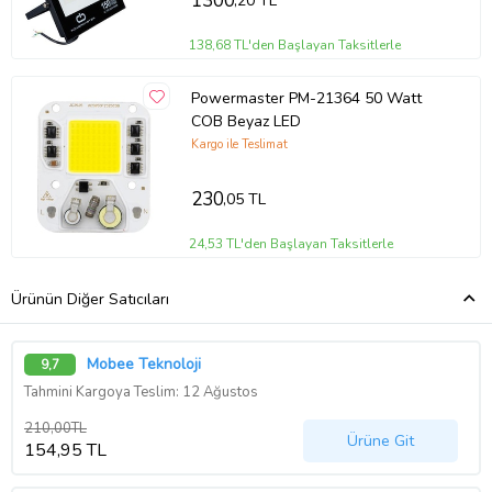
1300
,20 TL
138,68 TL'den Başlayan Taksitlerle
Powermaster PM-21364 50 Watt
COB Beyaz LED
Kargo ile Teslimat
230
,05 TL
24,53 TL'den Başlayan Taksitlerle
Ürünün Diğer Satıcıları
Mobee Teknoloji
9,7
Tahmini Kargoya Teslim: 12 Ağustos
210,00TL
Ürüne Git
154,95 TL