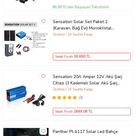
96,98 TL'den Başlayan Taksitlerle
Ürün Kodu:
kcm64325438
Sensation Solar Set Paket 2
(Karavan, Bağ Evi) Monokristal
Güneş Paneli-Mppt-İnverter Tam
Ücretsiz / 24 Saatte Kargo
Sinüs
Sepet Fiyatı
18.690
TL
Sensation 20A Amper 12V Akü Şarj
Cihazı (3 Kademeli Solar Akü Şarj
Özelliği) (Karavan,Tekne,Bağ Evi)
Ücretsiz / 24 Saatte Kargo
(3)
Sepet Fiyatı
1869
,06 TL
Panther Pt-b117 Solar Led Bahçe