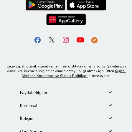
Çiçeksepeti olarak kişisel verilerinizin gizliliğini önemsiyoruz. Şirketimizin
kişisel veri işleme süreçleri hakkında detaylı bilgi almak için lütfen
Kişisel
Verilerin Korunması ve Gizlilik Politikası
’nı inceleyiniz.
Faydalı Bilgiler
Kurumsal
İletişim
Özel Günler