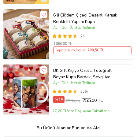
6 li Çiğdem Çiçeği Desenli Karışık
Renkli El Yapımı Kupa
Aynı Gün Ücretsiz Teslimat
(26)
1066
,00 TL
Sepette %25 İndirim
799
,50 TL
BK Gift Kişiye Özel 3 Fotoğraflı
Beyaz Kupa Bardak, Sevgiliye
Hediye, Arkadaşa Hediye
Aynı Gün Ücretsiz Teslimat
(356)
%15
255
,00 TL
299
,00 TL
27,20 TL'den Başlayan Taksitlerle
Bu Ürünü Alanlar Bunları da Aldı