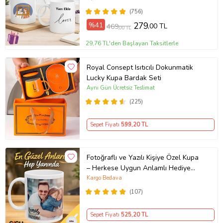
Günü Hediyesi
(756)
%41
279
,00 TL
469
,00 TL
29,76 TL'den Başlayan Taksitlerle
Royal Consept Isıtıcılı Dokunmatik
Lucky Kupa Bardak Seti
Aynı Gün Ücretsiz Teslimat
(225)
Sepet Fiyatı
599
,20 TL
Fotoğraflı ve Yazılı Kişiye Özel Kupa
– Herkese Uygun Anlamlı Hediye
Porselen Baskılı Kupa (Beyaz)
Kargo Bedava
(107)
Sepet Fiyatı
525
,20 TL