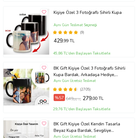
Kişiye Özel 3 Fotoğraflı Sihirli Kupa
Aynı Gün Teslimat Seçeneği
(9)
429
,99 TL
45,86 TL'den Başlayan Taksitlerle
BK Gift Kişiye Özel 3 Fotoğraflı Sihirli
Kupa Bardak, Arkadaşa Hediye,
Sevgiliye Hediye
Aynı Gün Ücretsiz Teslimat
(2705)
%57
279
,00 TL
649
,00 TL
29,76 TL'den Başlayan Taksitlerle
BK Gift Kişiye Özel Kendin Tasarla
Beyaz Kupa Bardak, Sevgiliye
Hediye, Arkadaşa Hediye, Doğum
Aynı Gün Ücretsiz Teslimat