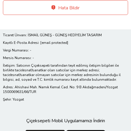
Hata Bildir
Ticaret Ünvanı: İSMAİL GÜNEŞ - GÜNEŞ HEDİYELİM TASARIM
Kayıtlı E-Posta Adresi:
[email protected]
Vergi Numarası: -
Mersis Numarası: -
İletişim: Satıcının Çiçeksepeti tarafından teyit edilmiş iletişim bilgileri ile
birlikte tacir/esnaf/sanatkar olan satıcılar için merkez adresi;
tacir/esnaf/sanatkar olmayan satıcılar için merkez adresinin bulunduğu il
bilgisi, ad, soyad ve T.C. kimlik numarası kayıt altında bulunmaktadır.
Adres: Ahishavi Mah. Namık Kemal Cad. No: 9 B Akdağmadeni/Yozgat
1500069631/66/TUR
Şehir: Yozgat
Çiçeksepeti Mobil Uygulamamızı İndirin