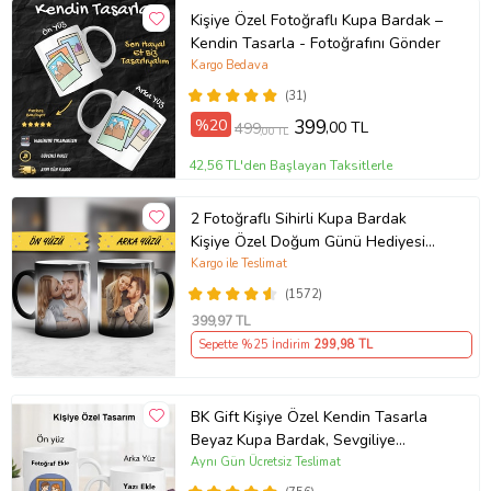
Kişiye Özel Fotoğraflı Kupa Bardak –
Kendin Tasarla - Fotoğrafını Gönder
Kargo Bedava
(31)
%20
399
,00 TL
499
,00 TL
42,56 TL'den Başlayan Taksitlerle
2 Fotoğraflı Sihirli Kupa Bardak
Kişiye Özel Doğum Günü Hediyesi
Sevgiliye Hediye Anneye Babaya
Kargo ile Teslimat
Ablaya Abiye Kız Erkek Kardeşe
(1572)
Arkadaşa Resimli Günü Yıl Dönümü
399
,97 TL
Hediyesi
Sepette %25 İndirim
299
,98 TL
BK Gift Kişiye Özel Kendin Tasarla
Beyaz Kupa Bardak, Sevgiliye
Hediye, Arkadaşa Hediye, Doğum
Aynı Gün Ücretsiz Teslimat
Günü Hediyesi