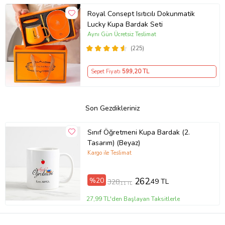
Royal Consept Isıtıcılı Dokunmatik
Lucky Kupa Bardak Seti
Aynı Gün Ücretsiz Teslimat
(225)
Sepet Fiyatı
599
,20 TL
Son Gezdikleriniz
Sınıf Öğretmeni Kupa Bardak (2.
Tasarım) (Beyaz)
Kargo ile Teslimat
%20
262
,49 TL
328
,11 TL
27,99 TL'den Başlayan Taksitlerle