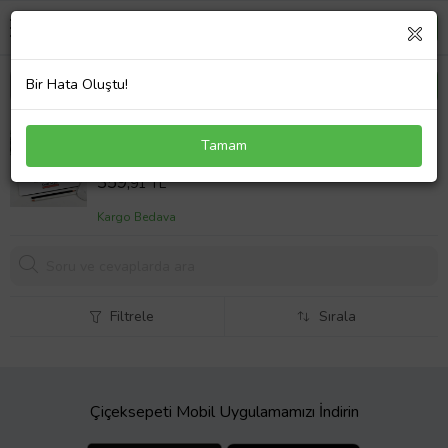
Bir Hata Oluştu!
Sınıf Öğretmenine Hediye Mousepad
Tamam
Sepet Fiyatı
359,
91 TL
Kargo Bedava
Filtrele
Sırala
Çiçeksepeti Mobil Uygulamamızı İndirin