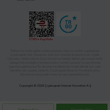
Türkiye’nin önde gelen online alışveriş sitesi ve mobil uygulaması
Çiçeksepeti’nde, ihtiyacınız olan tüm ürünleri bulabilirsiniz. Çiçek,
Çikolata, Hediye, Kişiye Özel Ürünler ve Hediye Setleri gibi birçok farklı
kategoride aradığınız binlerce ürünü sizlere sunuyor ve zamanında
kapınıza getiriyoruz! Siz de ister sevdiklerinizi mutlu etmek için, ister
kendiniz için sipariş verebilir; Çiçeksepeti Extra’nın fırsatlarla dolu
dünyasıyla tanışarak mutlu bir gün geçirebilirsiniz.
Copyright © 2026 Çiçeksepeti İnternet Hizmetleri A.Ş