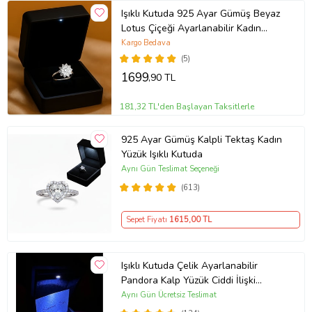
Işıklı Kutuda 925 Ayar Gümüş Beyaz
Lotus Çiçeği Ayarlanabilir Kadın
Yüzük
Kargo Bedava
(5)
1699
,90 TL
181,32 TL'den Başlayan Taksitlerle
925 Ayar Gümüş Kalpli Tektaş Kadın
Yüzük Işıklı Kutuda
Aynı Gün Teslimat Seçeneği
(613)
Sepet Fiyatı
1615
,00 TL
Işıklı Kutuda Çelik Ayarlanabilir
Pandora Kalp Yüzük Ciddi İlişki
Yüzüğü (Gümüş)
Aynı Gün Ücretsiz Teslimat