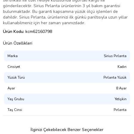
sertifikası ile özel hediye kutusunda sigortalı kargo ile
gönderilecektir. Sirius Pırlanta ürünlerinin 3 yıl bakım garantisi
bulunmaktadır. Bu garanti kapsamına yüzük ölçü işlemleri de
dahildir. Sirius Pırlanta, ürünlerinizi ilk günkü parıltısıyla uzun yıllar
kullanabilmeniz için her zaman yanınızdadır.
Ürün Kodu:
kcm62160798
Ürün Özellikleri
Marka
Sirius Pırlanta
Cinsiyet
Kadın
Yüzük Türü
Pırlanta Yüzük
Ayar
8 Ayar
Yaş Grubu
Yetişkin
Taş Cinsi
Pırlanta
İlginizi Çekebilecek Benzer Seçenekler