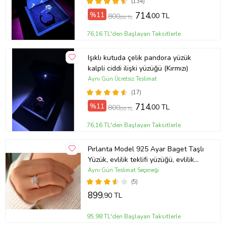
(134)
%11
714
,00 TL
800
,00 TL
76,16 TL'den Başlayan Taksitlerle
Işıklı kutuda çelik pandora yüzük
kalpli ciddi ilişki yüzüğü (Kırmızı)
Aynı Gün Ücretsiz Teslimat
(17)
%11
714
,00 TL
800
,00 TL
76,16 TL'den Başlayan Taksitlerle
Pırlanta Model 925 Ayar Baget Taşlı
Yüzük, evlilik teklifi yüzüğü, evlilik
teklifi, teklif yüzüğü, altın yüzük,
Aynı Gün Teslimat Seçeneği
hediye yüzük, evlenme yüzüğü,
(5)
evlenme teklifi yüzüğü
899
,90 TL
95,98 TL'den Başlayan Taksitlerle