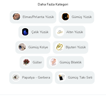
Daha Fazla Kategori
Elmas/Pırlanta Yüzük
Gümüş Yüzük
Çelik Yüzük
Altın Yüzük
Gümüş Kolye
Bijuteri Yüzük
Güller
Gümüş Bileklik
Papatya - Gerbera
Gümüş Takı Seti