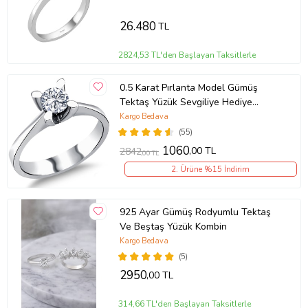
26.480
TL
2824,53 TL'den Başlayan Taksitlerle
0.5 Karat Pırlanta Model Gümüş
Tektaş Yüzük Sevgiliye Hediye
wsr115
Kargo Bedava
(55)
1060
,00 TL
2842
,00 TL
2. Ürüne %15 İndirim
925 Ayar Gümüş Rodyumlu Tektaş
Ve Beştaş Yüzük Kombin
Kargo Bedava
(5)
2950
,00 TL
314,66 TL'den Başlayan Taksitlerle