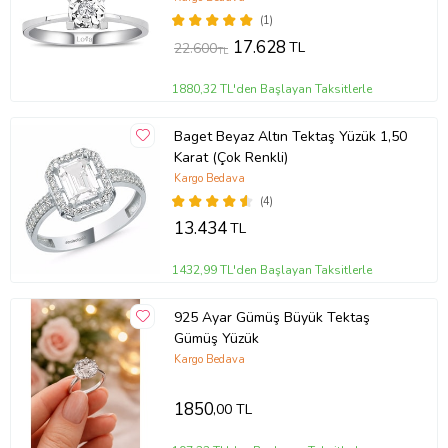
(1)
17.628
TL
22.600
TL
1880,32 TL'den Başlayan Taksitlerle
Baget Beyaz Altın Tektaş Yüzük 1,50
Karat (Çok Renkli)
Kargo Bedava
(4)
13.434
TL
1432,99 TL'den Başlayan Taksitlerle
925 Ayar Gümüş Büyük Tektaş
Gümüş Yüzük
Kargo Bedava
1850
,00 TL