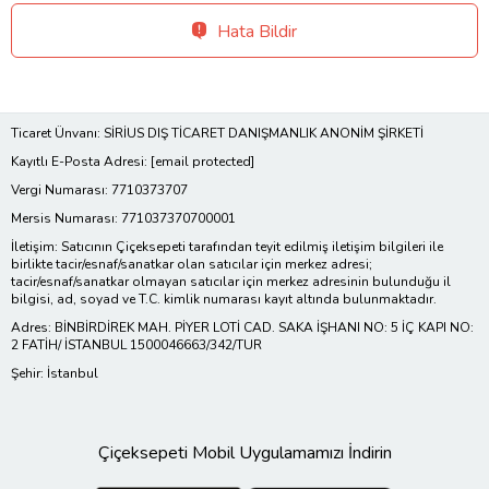
Hata Bildir
Ticaret Ünvanı: SİRİUS DIŞ TİCARET DANIŞMANLIK ANONİM ŞİRKETİ
Kayıtlı E-Posta Adresi:
[email protected]
Vergi Numarası: 7710373707
Mersis Numarası: 771037370700001
İletişim: Satıcının Çiçeksepeti tarafından teyit edilmiş iletişim bilgileri ile
birlikte tacir/esnaf/sanatkar olan satıcılar için merkez adresi;
tacir/esnaf/sanatkar olmayan satıcılar için merkez adresinin bulunduğu il
bilgisi, ad, soyad ve T.C. kimlik numarası kayıt altında bulunmaktadır.
Adres: BİNBİRDİREK MAH. PİYER LOTİ CAD. SAKA İŞHANI NO: 5 İÇ KAPI NO:
2 FATİH/ İSTANBUL 1500046663/342/TUR
Şehir: İstanbul
Çiçeksepeti Mobil Uygulamamızı İndirin