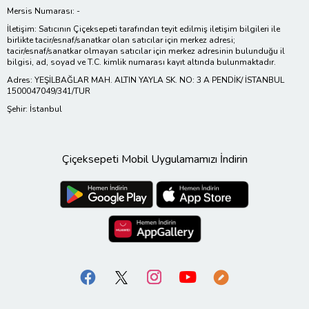
Mersis Numarası: -
İletişim: Satıcının Çiçeksepeti tarafından teyit edilmiş iletişim bilgileri ile
birlikte tacir/esnaf/sanatkar olan satıcılar için merkez adresi;
tacir/esnaf/sanatkar olmayan satıcılar için merkez adresinin bulunduğu il
bilgisi, ad, soyad ve T.C. kimlik numarası kayıt altında bulunmaktadır.
Adres: YEŞİLBAĞLAR MAH. ALTIN YAYLA SK. NO: 3 A PENDİK/ İSTANBUL
1500047049/341/TUR
Şehir: İstanbul
Çiçeksepeti Mobil Uygulamamızı İndirin