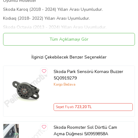
Uyumlu Modeller
Skoda Karoq (2018 - 2024) Yılları Arası Uyumludur.
Kodıaq (2018- 2022) Yılları Arası Uyumludur.
Skoda Octavia (2013 - 2024) Yılları Arası Uyumludur.
Skoda Rapid (2013 - 2022) Yılları Arası Uyumludur.
Tüm Açıklamayı Gör
Skoda Superb (2015 - 2024) Yılları Arası Uyumludur.
Aracınıza Uyumlu Olduğundan Emin Değilseniz Aracınızın Şase
İlginizi Çekebilecek Benzer Seçenekler
Numarasını Yazarak Tarafımızdan Bilgi Alabilirsiniz.
Resimler Ürüne Ait Olup Kendi Çekimlerimizdir.
Skoda Park Sensörü Kornası Buzzer
Siparişleriniz Kontrol Edildikten Sonra Özenle Paketlenip Anlaşmalı
5Q0919279
Kargo Firmasıyla Tarafınıza Gönderimi Sağlanmaktadır.
Kargo Bedava
Pelit Otomotiv Olarak Satış Öncesi Ve Satış Sonrası Deneyimli
Personelimizle Hizmetinizdeyiz.
Sepet Fiyatı
723
,20 TL
Ürün Kodu:
kcm21492291
Skoda Roomster Sol Dörtlü Cam
Açma Düğmesi 5J0959858A