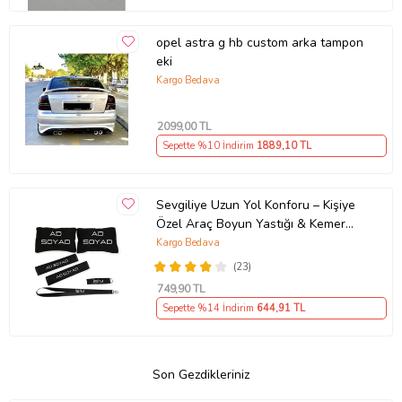
opel astra g hb custom arka tampon
eki
Kargo Bedava
2099
,00 TL
Sepette %10 İndirim
1889
,10 TL
Sevgiliye Uzun Yol Konforu – Kişiye
Özel Araç Boyun Yastığı & Kemer
Pedi Hediye Seti
Kargo Bedava
(23)
749
,90 TL
Sepette %14 İndirim
644
,91 TL
Son Gezdikleriniz