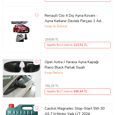
Renault Clio 4 Dış Ayna Kovanı -
Ayna Katlanır Destek Parçası 1 Adet
490307706 M3625
Kargo ile Teslimat
259
,90 TL
Sepette %14 İndirim
223
,51 TL
Opel Astra J Yarasa Ayna Kapağı
Piano Black Parlak Siyah
Kargo Bedava
781
,25 TL
Sepette %17 İndirim
648
,44 TL
Castrol Magnatec Stop-Start 5W-30
A5 7 lt Motor Yağı Ü.T 2024