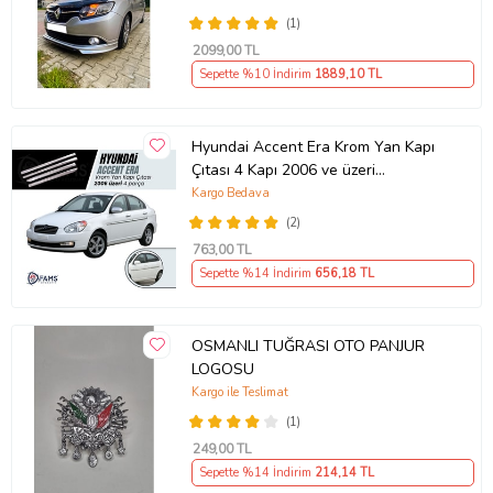
(1)
2099
,00 TL
Sepette %10 İndirim
1889
,10 TL
Hyundai Accent Era Krom Yan Kapı
Çıtası 4 Kapı 2006 ve üzeri
Paslanmaz Çelik
Kargo Bedava
(2)
763
,00 TL
Sepette %14 İndirim
656
,18 TL
OSMANLI TUĞRASI OTO PANJUR
LOGOSU
Kargo ile Teslimat
(1)
249
,00 TL
Sepette %14 İndirim
214
,14 TL