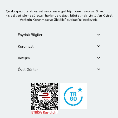
Çiçeksepeti olarak kişisel verilerinizin gizliliğini önemsiyoruz. Şirketimizin
kişisel veri işleme süreçleri hakkında detaylı bilgi almak için lütfen
Kişisel
Verilerin Korunması ve Gizlilik Politikası
’nı inceleyiniz.
Faydalı Bilgiler
Kurumsal
İletişim
Özel Günler