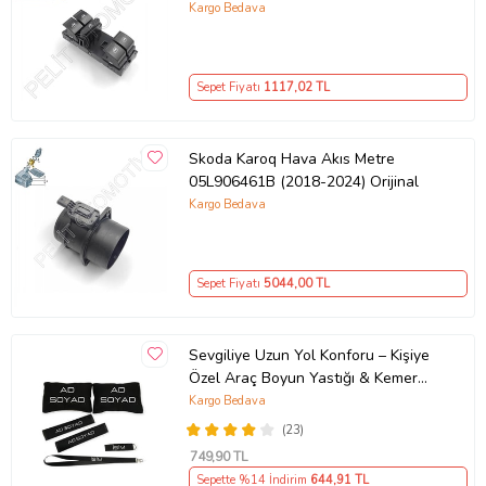
Kargo Bedava
Sepet Fiyatı
1117
,02 TL
Skoda Karoq Hava Akıs Metre
05L906461B (2018-2024) Orijinal
Kargo Bedava
Sepet Fiyatı
5044
,00 TL
Sevgiliye Uzun Yol Konforu – Kişiye
Özel Araç Boyun Yastığı & Kemer
Pedi Hediye Seti
Kargo Bedava
(23)
749
,90 TL
Sepette %14 İndirim
644
,91 TL