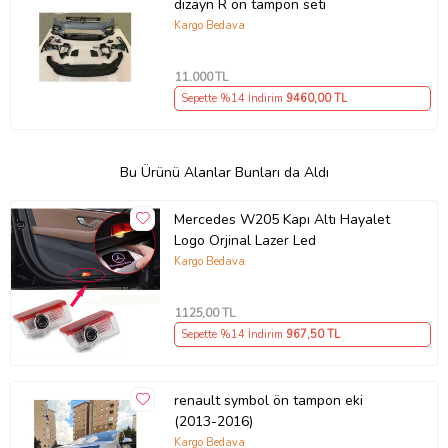
dizayn R ön tampon seti
Kargo Bedava
11.000
TL
Sepette %14 İndirim
9460
,00 TL
Bu Ürünü Alanlar Bunları da Aldı
Mercedes W205 Kapı Altı Hayalet
Logo Orjinal Lazer Led
Kargo Bedava
1125
,00 TL
Sepette %14 İndirim
967
,50 TL
renault symbol ön tampon eki
(2013-2016)
Kargo Bedava