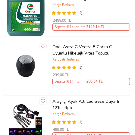
Kargo Bedava
(2)
2499
,00 TL
Sepette %14 İndirim
2149
,14 TL
Opel Astra G Vectra B Corsa C
Uyumlu Nikelajlı Vites Topuzu
Kargo ile Teslimat
(1)
239
,00 TL
Sepette %14 İndirim
205
,54 TL
Araç Içi Ayak Altı Led Sese Duyarlı
12'li - Rgb
Kargo Bedava
(1)
499
,00 TL