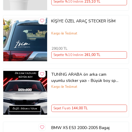
Sepette %10 İndirim
215
,10 TL
KİŞİYE ÖZEL ARAÇ STECKER İSİM
Kargo ile Teslimat
290
,00 TL
Sepette %10 İndirim
261
,00 TL
TUNİNG ARABA ön arka cam
uyumlu sticker yazı - Büyük boy spor
tuning modifiye etiket
Kargo ile Teslimat
Sepet Fiyatı
144
,00 TL
BMW X5 E53 2000-2005 Bagaj