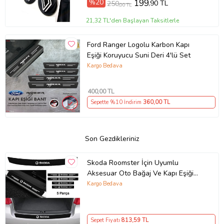
%20
199
,90 TL
250
,00 TL
21,32 TL'den Başlayan Taksitlerle
Ford Ranger Logolu Karbon Kapı
Eşiği Koruyucu Suni Deri 4'lü Set
Kargo Bedava
400
,00 TL
Sepette %10 İndirim
360
,00 TL
Son Gezdikleriniz
Skoda Roomster İçin Uyumlu
Aksesuar Oto Bağaj Ve Kapı Eşiği
Sticker Set Karbon
Kargo Bedava
Sepet Fiyatı
813
,59 TL