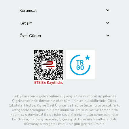
Kurumsal
İletişim
Özel Günler
Türkiye’nin önde gelen online alışveriş sitesi ve mobil uygulaması
Çiçeksepeti’nde, ihtiyacınız olan tüm ürünleri bulabilirsiniz. Çiçek,
Çikolata, Hediye, Kişiye Özel Ürünler ve Hediye Setleri gibi birçok farklı
kategoride aradığınız binlerce ürünü sizlere sunuyor ve zamanında
kapınıza getiriyoruz! Siz de ister sevdiklerinizi mutlu etmek için, ister
kendiniz için sipariş verebilir; Çiçeksepeti Extra’nın fırsatlarla dolu
dünyasıyla tanışarak mutlu bir gün geçirebilirsiniz.