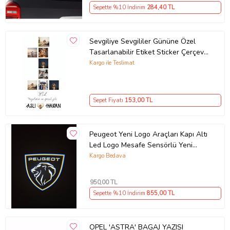
Sepette %10 İndirim
284
,40 TL
Sevgiliye Sevgililer Gününe Özel
Tasarlanabilir Etiket Sticker Çerçeve
ve Tablo Uygun (Parlak Beyaz)
Kargo ile Teslimat
Sepet Fiyatı
153
,00 TL
Peugeot Yeni Logo Araçları Kapı Altı
Led Logo Mesafe Sensörlü Yeni
Nesil 2 ADET
Kargo Bedava
950
,00 TL
Sepette %10 İndirim
855
,00 TL
OPEL 'ASTRA' BAGAJ YAZISI