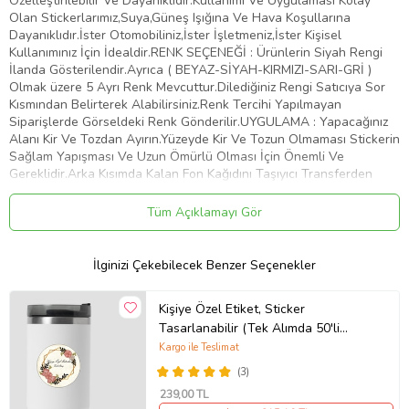
Özelleştirilebilir Ve Dayanıklıdır.Kullanımı Ve Uygulaması Kolay
Olan Stickerlarımız,Suya,Güneş Işığına Ve Hava Koşullarına
Dayanıklıdır.İster Otomobiliniz,İster İşletmeniz,İster Kişisel
Kullanımınız İçin İdealdir.RENK SEÇENEĞİ : Ürünlerin Siyah Rengi
İlanda Gösterilendir.Ayrıca ( BEYAZ-SİYAH-KIRMIZI-SARI-GRİ )
Olmak üzere 5 Ayrı Renk Mevcuttur.Dilediğiniz Rengi Satıcıya Sor
Kısmından Belirterek Alabilirsiniz.Renk Tercihi Yapılmayan
Siparişlerde Görseldeki Renk Gönderilir.UYGULAMA : Yapacağınız
Alanı Kir Ve Tozdan Ayırın.Yüzeyde Kir Ve Tozun Olmaması Stickerin
Sağlam Yapışması Ve Uzun Ömürlü Olması İçin Önemli Ve
Gereklidir.Arka Kısımda Kalan Fon Kağıdını Taşıyıcı Transferden
Dikkatlice Ayırın.Bu İşlemi Yaparken Stickerin Tüm Parçalarının
Taşıyıcıya Geçtiğinden Emin Olun.Taşıyıcı Transferi Belirlemiş
Tüm Açıklamayı Gör
Olduğunuz Yüzeye Üstten Başlayarak Plastik Bir Kart İle Bastırıp
Aşağıya Doğru Yapıştırın.Yüzeye Yapıştırdığınız Şeffaf Taşıyıcı
Transferin Üzerinden Desene Baskı Yaparak Stickerin Düzeye
İlginizi Çekebilecek Benzer Seçenekler
Yapışmasını Sağlayın.Taşıyıcı Transferi Köşesinden Başlayarak
Yapıştırdığınız Alandan Yavaşça Ve Dikkatlice Sıyırın.Transferi
Kişiye Özel Etiket, Sticker
Çekerken Parçaların Taşıyıcıdan Ayrılıp Belirlemiş Olduğunuz Alana
Tasarlanabilir (Tek Alımda 50'li
Yapıştığından Emin Olun.Artık Stickeriniz Kullanıma Hazır. Tebrikler
Gönderim Yapılmaktadır)
Kargo ile Teslimat
Ürün Kodu:
kcm64166848
(3)
239
,00 TL