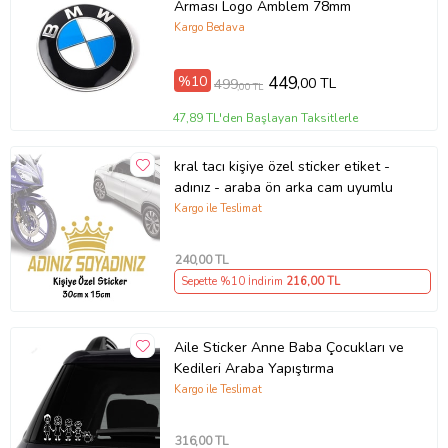
Arması Logo Amblem 78mm
Kargo Bedava
%10
449
,00 TL
499
,00 TL
47,89 TL'den Başlayan Taksitlerle
kral tacı kişiye özel sticker etiket -
adınız - araba ön arka cam uyumlu
Kargo ile Teslimat
240
,00 TL
Sepette %10 İndirim
216
,00 TL
Aile Sticker Anne Baba Çocukları ve
Kedileri Araba Yapıştırma
Kargo ile Teslimat
316
,00 TL