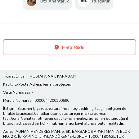
Oto Anahtarlık
Rüzgarlık
Hata Bildir
Ticaret Ünvanı: MUSTAFA NAİL KARADAYI
Kayıtlı E-Posta Adresi:
[email protected]
Vergi Numarası: -
Mersis Numarası: 0000044200100696
İletişim: Satıcının Çiçeksepeti tarafından teyit edilmiş iletişim bilgileri ile
birlikte tacir/esnaf/sanatkar olan satıcılar için merkez adresi;
tacir/esnaf/sanatkar olmayan satıcılar için merkez adresinin bulunduğu il
bilgisi, ad, soyad ve T.C. kimlik numarası kayıt altında bulunmaktadır.
Adres: ADNAN MENDERES MAH. 5. SK. BARBAROS APARTMANI A BLOK
NO: 2 /1 İÇ KAPI NO: 5 PALANDÖKEN/ ERZURUM 1500041804/25/TUR