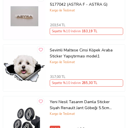
5177042 (ASTRA F - ASTRA G)
Kargo ile Teslimat
203
,54 TL
Sepette %10 İndirim
183
,19 TL
Sevimli Maltese Cinsi Köpek Araba
Sticker Yapıştırması model1
Kargo ile Teslimat
317
,00 TL
Sepette %10 İndirim
285
,30 TL
Yeni Nesil Tasarım Damla Sticker
Siyah Renault Jant Göbeği 5.5cm
Uyumlu
Kargo ile Teslimat