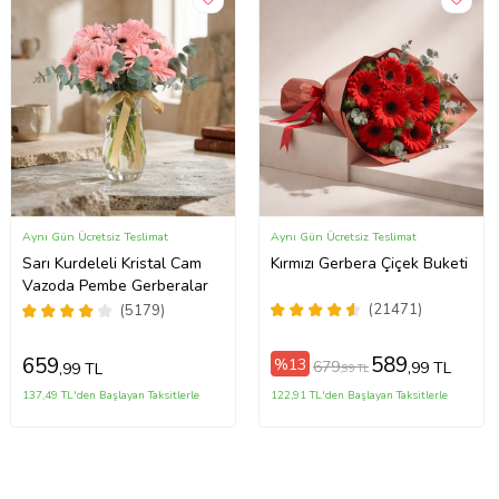
Aynı Gün Ücretsiz Teslimat
Aynı Gün Ücretsiz Teslimat
Sarı Kurdeleli Kristal Cam
Kırmızı Gerbera Çiçek Buketi
Vazoda Pembe Gerberalar
(21471)
(5179)
589
659
%13
679
,99 TL
,99 TL
,99 TL
137,49 TL'den Başlayan Taksitlerle
122,91 TL'den Başlayan Taksitlerle