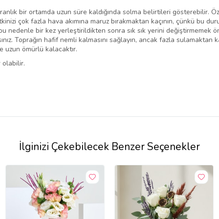
anlık bir ortamda uzun süre kaldığında solma belirtileri gösterebilir. Özell
kinizi çok fazla hava akımına maruz bırakmaktan kaçının, çünkü bu duru
u nedenle bir kez yerleştirildikten sonra sık sık yerini değiştirmemek ö
lısınız. Toprağın hafif nemli kalmasını sağlayın, ancak fazla sulamaktan
 ve uzun ömürlü kalacaktır.
olabilir.
İlginizi Çekebilecek Benzer Seçenekler