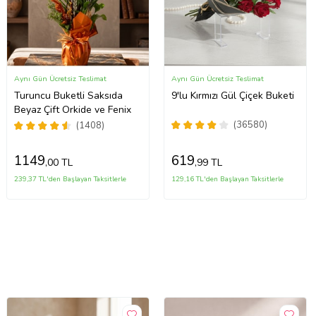
Aynı Gün Ücretsiz Teslimat
Aynı Gün Ücretsiz Teslimat
Turuncu Buketli Saksıda
9'lu Kırmızı Gül Çiçek Buketi
Beyaz Çift Orkide ve Fenix
(36580)
(1408)
1149
619
,00 TL
,99 TL
239,37 TL'den Başlayan Taksitlerle
129,16 TL'den Başlayan Taksitlerle