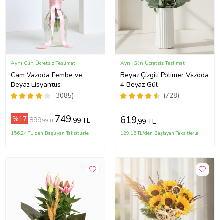
Aynı Gün Ücretsiz Teslimat
Aynı Gün Ücretsiz Teslimat
Cam Vazoda Pembe ve
Beyaz Çizgili Polimer Vazoda
Beyaz Lisyantus
4 Beyaz Gül
(3085)
(728)
749
619
%17
899
,99 TL
,99 TL
,99 TL
156,24 TL'den Başlayan Taksitlerle
129,16 TL'den Başlayan Taksitlerle