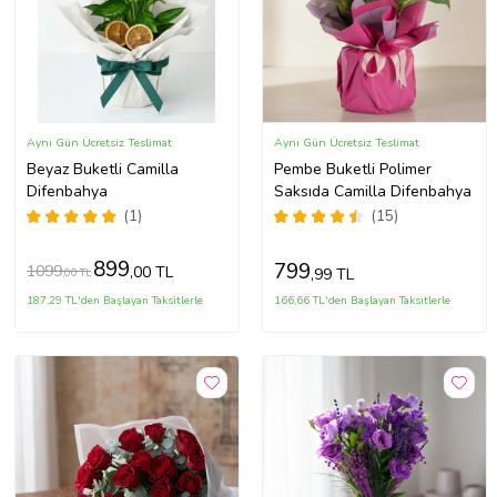
Aynı Gün Ücretsiz Teslimat
Aynı Gün Ücretsiz Teslimat
Beyaz Buketli Camilla
Pembe Buketli Polimer
Difenbahya
Saksıda Camilla Difenbahya
(1)
(15)
899
799
1099
,00 TL
,99 TL
,00 TL
187,29 TL'den Başlayan Taksitlerle
166,66 TL'den Başlayan Taksitlerle