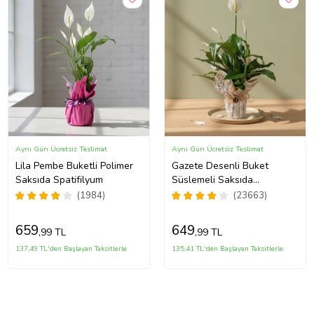
Aynı Gün Ücretsiz Teslimat
Aynı Gün Ücretsiz Teslimat
Lila Pembe Buketli Polimer
Gazete Desenli Buket
Saksıda Spatifilyum
Süslemeli Saksıda
Spatifilyum
(1984)
(23663)
659
649
,99 TL
,99 TL
137,49 TL'den Başlayan Taksitlerle
135,41 TL'den Başlayan Taksitlerle