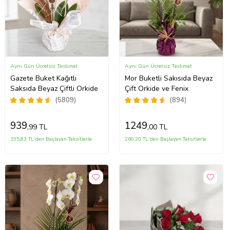
Aynı Gün Ücretsiz Teslimat
Aynı Gün Ücretsiz Teslimat
Gazete Buket Kağıtlı
Mor Buketli Sakısıda Beyaz
Saksıda Beyaz Çiftli Orkide
Çift Orkide ve Fenix
(5809)
(894)
939
1249
,99 TL
,00 TL
195,83 TL'den Başlayan Taksitlerle
260,20 TL'den Başlayan Taksitlerle