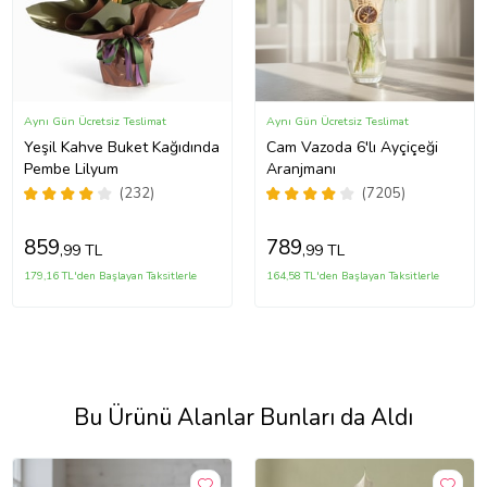
Aynı Gün Ücretsiz Teslimat
Aynı Gün Ücretsiz Teslimat
Yeşil Kahve Buket Kağıdında
Cam Vazoda 6'lı Ayçiçeği
Pembe Lilyum
Aranjmanı
(232)
(7205)
859
789
,99 TL
,99 TL
179,16 TL'den Başlayan Taksitlerle
164,58 TL'den Başlayan Taksitlerle
Bu Ürünü Alanlar Bunları da Aldı