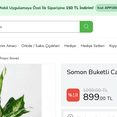
rim Amacı
Orkide / Saksı Çiçekleri
Hediye
Hediye Setleri
Kişi
Tropic Snow)
Somon Buketli C
1099,00 TL
899
%18
,00 TL