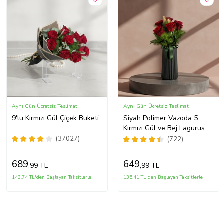
Aynı Gün Ücretsiz Teslimat
Aynı Gün Ücretsiz Teslimat
9'lu Kırmızı Gül Çiçek Buketi
Siyah Polimer Vazoda 5
Kırmızı Gül ve Bej Lagurus
(37027)
(722)
689
649
,99 TL
,99 TL
143,74 TL'den Başlayan Taksitlerle
135,41 TL'den Başlayan Taksitlerle