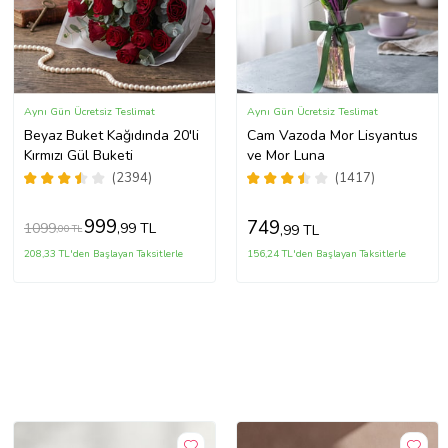
Aynı Gün Ücretsiz Teslimat
Aynı Gün Ücretsiz Teslimat
Beyaz Buket Kağıdında 20'li
Cam Vazoda Mor Lisyantus
Kırmızı Gül Buketi
ve Mor Luna
(2394)
(1417)
999
749
1099
,99 TL
,99 TL
,00 TL
208,33 TL'den Başlayan Taksitlerle
156,24 TL'den Başlayan Taksitlerle