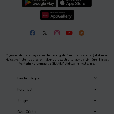
Çiçeksepeti olarak kişisel verilerinizin gizliliğini önemsiyoruz. Şirketimizin
kişisel veri işleme süreçleri hakkında detaylı bilgi almak için lütfen
Kişisel
Verilerin Korunması ve Gizlilik Politikası
’nı inceleyiniz.
Faydalı Bilgiler
Kurumsal
İletişim
Özel Günler