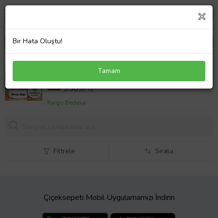
Bir Hata Oluştu!
Sosyolog Kupa Bardak ve Anahtarlık Hediye Seti
Tamam
(Model 1)
400,00 TL
%12
350,
00 TL
Kargo Bedava
Filtrele
Sırala
Çiçeksepeti Mobil Uygulamamızı İndirin