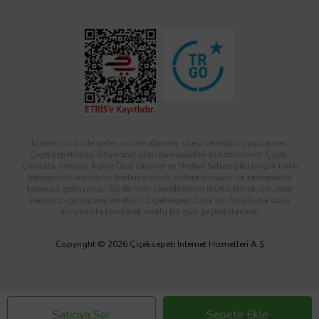
Türkiye’nin önde gelen online alışveriş sitesi ve mobil uygulaması
Çiçeksepeti’nde, ihtiyacınız olan tüm ürünleri bulabilirsiniz. Çiçek,
Çikolata, Hediye, Kişiye Özel Ürünler ve Hediye Setleri gibi birçok farklı
kategoride aradığınız binlerce ürünü sizlere sunuyor ve zamanında
kapınıza getiriyoruz! Siz de ister sevdiklerinizi mutlu etmek için, ister
kendiniz için sipariş verebilir; Çiçeksepeti Extra’nın fırsatlarla dolu
dünyasıyla tanışarak mutlu bir gün geçirebilirsiniz.
Copyright © 2026 Çiçeksepeti İnternet Hizmetleri A.Ş
Satıcıya Sor
Sepete Ekle