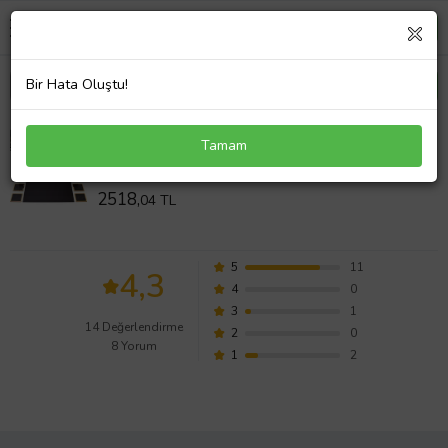
Bir Hata Oluştu!
Star Bayraklı Mermer Desenli Ahşap Sümen Takımı
Tamam
Deri Sümen Seti Masa İsimliği
Değerlendirmeleri
2518,
04 TL
5
11
4,3
4
0
3
1
14 Değerlendirme
2
0
8 Yorum
1
2