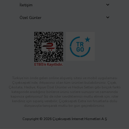
İletişim
Özel Günler
Türkiye’nin önde gelen online alışveriş sitesi ve mobil uygulaması
Çiçeksepeti’nde, ihtiyacınız olan tüm ürünleri bulabilirsiniz. Çiçek,
Çikolata, Hediye, Kişiye Özel Ürünler ve Hediye Setleri gibi birçok farklı
kategoride aradığınız binlerce ürünü sizlere sunuyor ve zamanında
kapınıza getiriyoruz! Siz de ister sevdiklerinizi mutlu etmek için, ister
kendiniz için sipariş verebilir; Çiçeksepeti Extra’nın fırsatlarla dolu
dünyasıyla tanışarak mutlu bir gün geçirebilirsiniz.
Copyright © 2026 Çiçeksepeti İnternet Hizmetleri A.Ş