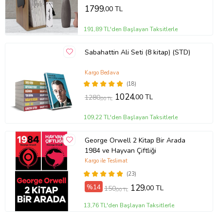
1799
,00 TL
191,89 TL'den Başlayan Taksitlerle
Sabahattin Ali Seti (8 kitap) (STD)
Kargo Bedava
(18)
1024
,00 TL
1280
,00 TL
109,22 TL'den Başlayan Taksitlerle
George Orwell 2 Kitap Bir Arada
1984 ve Hayvan Çiftliği
Kargo ile Teslimat
(23)
%14
129
,00 TL
150
,00 TL
13,76 TL'den Başlayan Taksitlerle