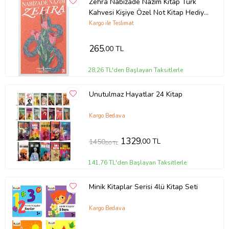
Zehra Nabizade Nazım Kitap Türk
Kahvesi Kişiye Özel Not Kitap Hediye
Seti
Kargo ile Teslimat
265
,00 TL
28,26 TL'den Başlayan Taksitlerle
Unutulmaz Hayatlar 24 Kitap
Kargo Bedava
1329
,00 TL
1450
,00 TL
141,76 TL'den Başlayan Taksitlerle
Minik Kitaplar Serisi 4lü Kitap Seti
Kargo Bedava