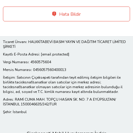
Hata Bildir
Ticaret Ünvanı: HALKKİTABEVİ BASIM YAYIN VE DAĞITIM TİCARET LİMİTED
ŞİRKETİ
Kayıtlı E-Posta Adresi:
[email protected]
Vergi Numarası: 4560575604
Mersis Numarası: 0456057560400013
İletişim: Satıcının Çiçeksepeti tarafından teyit edilmiş iletişim bilgileri ile
birlikte tacir/esnaf/sanatkar olan satıcılar için merkez adresi;
tacir/esnaf/sanatkar olmayan satıcılar için merkez adresinin bulunduğu il
bilgisi, ad, soyad ve T.C. kimlik numarası kayıt altında bulunmaktadır.
Adres: RAMİ CUMA MAH. TOPÇU HASAN SK. NO: 7 A EYÜPSULTAN/
İSTANBUL 1500046635/342/TUR
Şehir: İstanbul