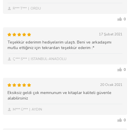
R*** T***
ORDU
0
17 Şubat 2021
Teşekkür ederimm hediyelerim ulaştı. Beni ve arkadaşımı
mutlu ettiğiniz için tekrardan teşekkür ederim :*
Ç*** S***
ISTANBUL-ANADOLU
0
20 Ocak 2021
Eksiksiz geldi çok memnunum ve kitaplar kaliteli güvenle
alabilirsiniz
M*** Ü***
AYDIN
0