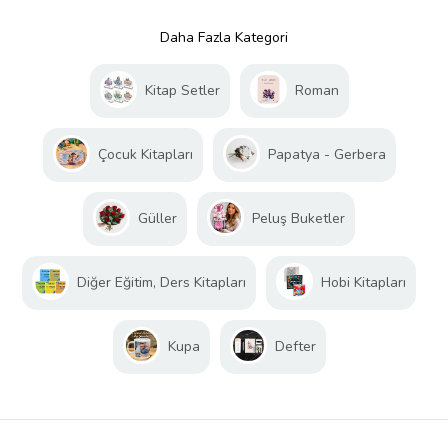
Daha Fazla Kategori
Kitap Setler
Roman
Çocuk Kitapları
Papatya - Gerbera
Güller
Peluş Buketler
Diğer Eğitim, Ders Kitapları
Hobi Kitapları
Kupa
Defter