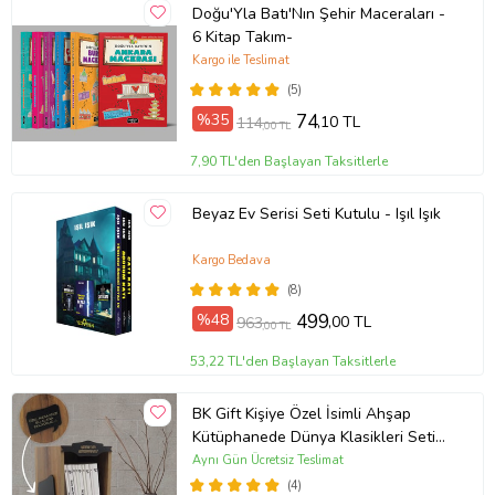
Doğu'Yla Batı'Nın Şehir Maceraları -
6 Kitap Takım-
Kargo ile Teslimat
(5)
%35
74
,10 TL
114
,00 TL
7,90 TL'den Başlayan Taksitlerle
Beyaz Ev Serisi Seti Kutulu - Işıl Işık
Kargo Bedava
(8)
%48
499
,00 TL
963
,00 TL
53,22 TL'den Başlayan Taksitlerle
BK Gift Kişiye Özel İsimli Ahşap
Kütüphanede Dünya Klasikleri Seti
(9 Kitap Takım) ve Kitap Ayracı
Aynı Gün Ücretsiz Teslimat
Hediye Seti
(4)