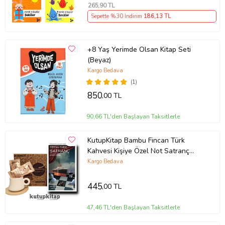
265
,90 TL
Sepette %30 İndirim
186
,13 TL
+8 Yaş Yerimde Olsan Kitap Seti
(Beyaz)
Kargo Bedava
(1)
850
,00 TL
90,66 TL'den Başlayan Taksitlerle
KutupKitap Bambu Fincan Türk
Kahvesi Kişiye Özel Not Satranç
Stefan Zweig Kitap Hediye Seti
Kargo Bedava
445
,00 TL
47,46 TL'den Başlayan Taksitlerle