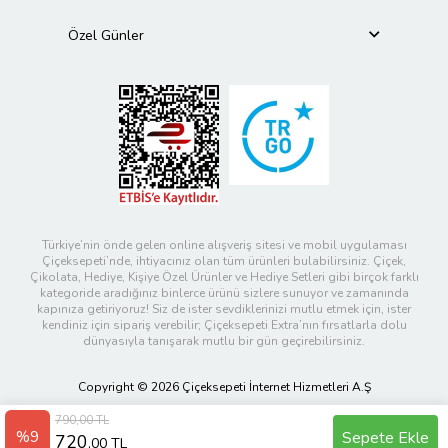
Özel Günler
Türkiye’nin önde gelen online alışveriş sitesi ve mobil uygulaması
Çiçeksepeti’nde, ihtiyacınız olan tüm ürünleri bulabilirsiniz. Çiçek,
Çikolata, Hediye, Kişiye Özel Ürünler ve Hediye Setleri gibi birçok farklı
kategoride aradığınız binlerce ürünü sizlere sunuyor ve zamanında
kapınıza getiriyoruz! Siz de ister sevdiklerinizi mutlu etmek için, ister
kendiniz için sipariş verebilir; Çiçeksepeti Extra’nın fırsatlarla dolu
dünyasıyla tanışarak mutlu bir gün geçirebilirsiniz.
Copyright © 2026 Çiçeksepeti İnternet Hizmetleri A.Ş
790,00 TL
%9
Sepete Ekle
720
,00 TL