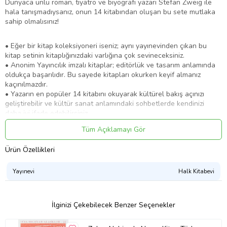
Dünyaca ünlü roman, tiyatro ve biyografi yazarı Stefan Zweig ile
hala tanışmadıysanız, onun 14 kitabından oluşan bu sete mutlaka
sahip olmalısınız!
• Eğer bir kitap koleksiyoneri iseniz; aynı yayınevinden çıkan bu
kitap setinin kitaplığınızdaki varlığına çok sevineceksiniz.
• Anonim Yayıncılık imzalı kitaplar; editörlük ve tasarım anlamında
oldukça başarılıdır. Bu sayede kitapları okurken keyif almanız
kaçınılmazdır.
• Yazarın en popüler 14 kitabını okuyarak kültürel bakış açınızı
geliştirebilir ve kültür sanat anlamındaki sohbetlerde kendinizi
daha iyi ifade edebilirsiniz.
Ürün İçeriği:
Amok Koşucusu, Yakıcı Sır, Satranç, Bir Kadının
Tüm Açıklamayı Gör
Hayatından 24 Saat, Olağanüstü Bir Gece, Ay Işığı Sokağı, Korku,
Mürebbiye, Hayatın Mucizeleri, Gömülü Şamdan, Bir Kalbin Çöküşü,
Ürün Özellikleri
Mecburiyet, Bilinmeyen Bir Kadının Mektubu, Bir Çöküşün Öyküsü
Ürün Kodu:
kc4962000
Yayınevi
Halk Kitabevi
İlginizi Çekebilecek Benzer Seçenekler