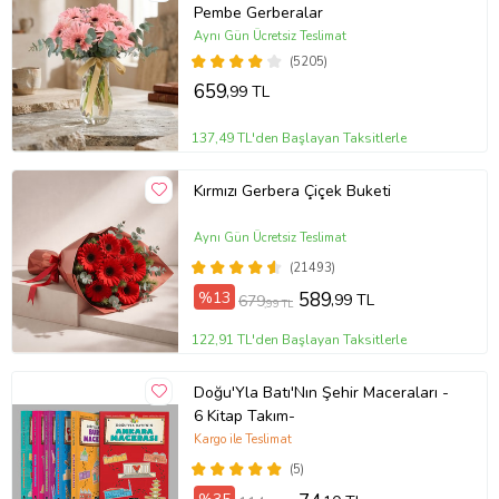
Pembe Gerberalar
Aynı Gün Ücretsiz Teslimat
(5205)
659
,99 TL
137,49 TL'den Başlayan Taksitlerle
Kırmızı Gerbera Çiçek Buketi
Aynı Gün Ücretsiz Teslimat
(21493)
%13
589
,99 TL
679
,99 TL
122,91 TL'den Başlayan Taksitlerle
Doğu'Yla Batı'Nın Şehir Maceraları -
6 Kitap Takım-
Kargo ile Teslimat
(5)