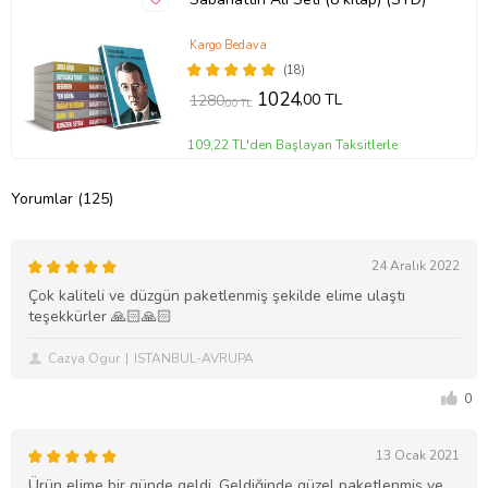
Kargo Bedava
(18)
1024
,00 TL
1280
,00 TL
109,22 TL'den Başlayan Taksitlerle
Yorumlar (125)
24 Aralık 2022
Çok kaliteli ve düzgün paketlenmiş şekilde elime ulaştı
teşekkürler 🙏🏻🙏🏻
Cazya Ogur
ISTANBUL-AVRUPA
0
13 Ocak 2021
Ürün elime bir günde geldi. Geldiğinde güzel paketlenmiş ve