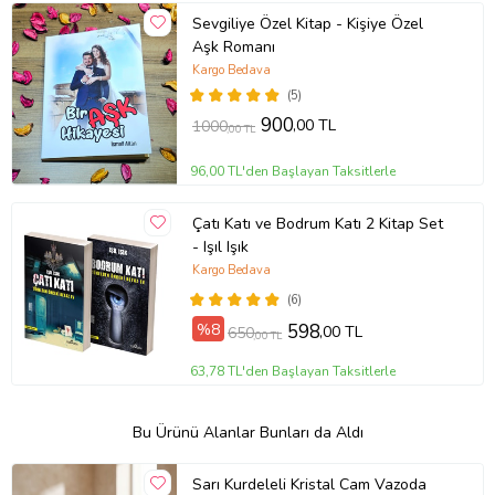
Sevgiliye Özel Kitap - Kişiye Özel
Aşk Romanı
Kargo Bedava
(5)
900
,00 TL
1000
,00 TL
96,00 TL'den Başlayan Taksitlerle
Çatı Katı ve Bodrum Katı 2 Kitap Set
- Işıl Işık
Kargo Bedava
(6)
%8
598
,00 TL
650
,00 TL
63,78 TL'den Başlayan Taksitlerle
Bu Ürünü Alanlar Bunları da Aldı
Sarı Kurdeleli Kristal Cam Vazoda