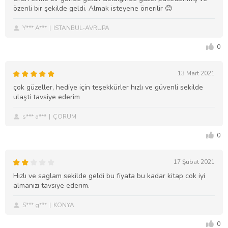
özenli bir şekilde geldi. Almak isteyene önerilir 😊
Y*** A***
ISTANBUL-AVRUPA
0
13 Mart 2021
çok güzeller, hediye için teşekkürler hızlı ve güvenli sekilde
ulaşti tavsiye ederim
s*** a***
ÇORUM
0
17 Şubat 2021
Hızlı ve saglam sekilde geldi bu fiyata bu kadar kitap cok iyi
almanızı tavsiye ederim.
S*** g***
KONYA
0