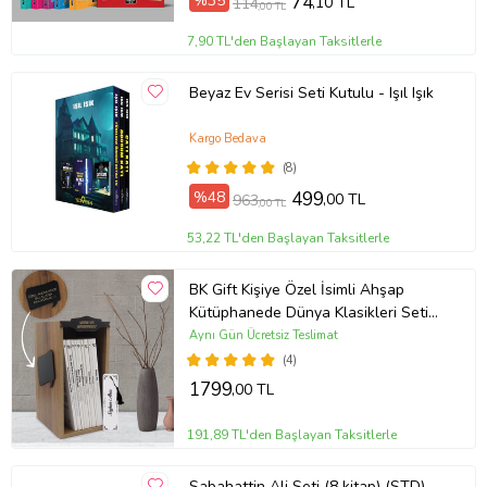
%35
74
,10 TL
114
,00 TL
7,90 TL'den Başlayan Taksitlerle
Beyaz Ev Serisi Seti Kutulu - Işıl Işık
Kargo Bedava
(8)
%48
499
,00 TL
963
,00 TL
53,22 TL'den Başlayan Taksitlerle
BK Gift Kişiye Özel İsimli Ahşap
Kütüphanede Dünya Klasikleri Seti
(9 Kitap Takım) ve Kitap Ayracı
Aynı Gün Ücretsiz Teslimat
Hediye Seti
(4)
1799
,00 TL
191,89 TL'den Başlayan Taksitlerle
Sabahattin Ali Seti (8 kitap) (STD)