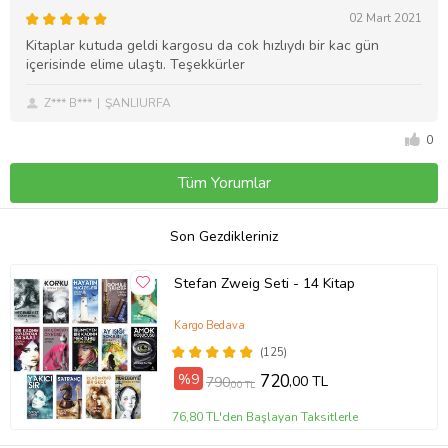
02 Mart 2021
Kitaplar kutuda geldi kargosu da cok hızlıydı bir kac gün
içerisinde elime ulaştı. Teşekkürler
Z*** B***
ŞANLIURFA
0
Tüm Yorumlar
Son Gezdikleriniz
Stefan Zweig Seti - 14 Kitap
Kargo Bedava
(125)
%9
720
,00 TL
790
,00 TL
76,80 TL'den Başlayan Taksitlerle