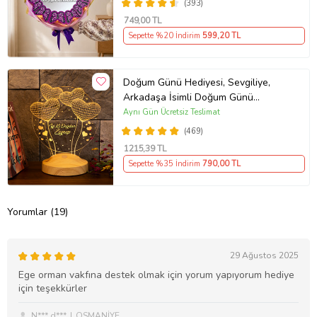
(393)
749
,00 TL
Sepette %20 İndirim
599
,20 TL
Doğum Günü Hediyesi, Sevgiliye,
Arkadaşa İsimli Doğum Günü
Hediyesi, Kişiye Özel Balon Kalpler
Aynı Gün Ücretsiz Teslimat
Kişiye Özel 3D Led Lamba
(469)
1215
,39 TL
Sepette %35 İndirim
790
,00 TL
Yorumlar (19)
29 Ağustos 2025
Ege orman vakfına destek olmak için yorum yapıyorum hediye
için teşekkürler
N*** d***
OSMANİYE