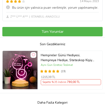
14 Mayıs 2023
Bu ürün için yalnızca puan verilmiştir, yorum yapılmamıştır.
Z*** Ü*** A***
ISTANBUL-ANADOLU
Tüm Yorumlar
Son Gezdikleriniz
Hemşireler Günü Hediyesi,
Hemşireye Hediye, Steteskop Kişiye
Özel Led Lamba
Aynı Gün Ücretsiz Teslimat
(19)
1215
,39 TL
Sepette %35 İndirim
790
,00 TL
Daha Fazla Kategori