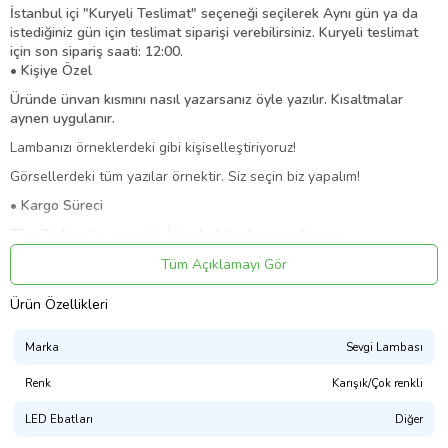
İstanbul içi "Kuryeli Teslimat" seçeneği seçilerek Aynı gün ya da
istediğiniz gün için teslimat siparişi verebilirsiniz. Kuryeli teslimat
için son sipariş saati: 12:00.
• Kişiye Özel
Üründe ünvan kısmını nasıl yazarsanız öyle yazılır. Kısaltmalar
aynen uygulanır.
Lambanızı örneklerdeki gibi kişiselleştiriyoruz!
Görsellerdeki tüm yazılar örnektir. Siz seçin biz yapalım!
• Kargo Süreci
Tüm Türkiye’ye aynı gün İstanbul’dan kargo ediyoruz.
Aynı gün kargo için son sipariş saati: 16:00.
Tüm Açıklamayı Gör
İstanbul içi aynı gün motor kurye ile teslimatımız vardır. Motor kurye
Ürün Özellikleri
için son sipariş saati: 12:00.
• Renk Seçenekleri
Marka
Sevgi Lambası
Lambalarımız 7 farklı renkte yanar: kırmızı, mavi, yeşil, pembe, sarı,
Renk
Karışık/Çok renkli
mor, beyaz.
Bir renk seçmek zorunda değilsiniz, üzerindeki düğmeye basarak
LED Ebatları
Diğer
rengi kolayca değiştirebilirsiniz. Düğmeye her basıldığında renk