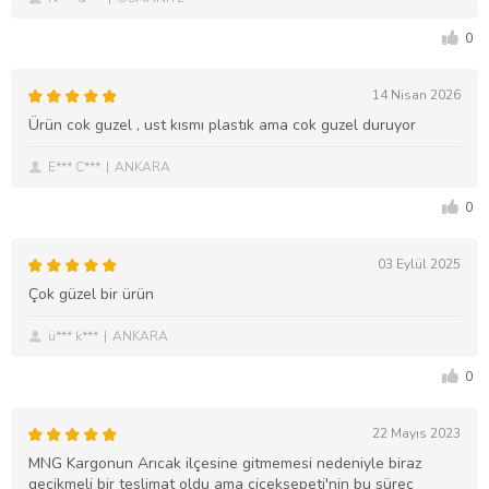
0
14 Nisan 2026
Ürün cok guzel , ust kısmı plastık ama cok guzel duruyor
E*** C***
ANKARA
0
03 Eylül 2025
Çok güzel bir ürün
ü*** k***
ANKARA
0
22 Mayıs 2023
MNG Kargonun Arıcak ilçesine gitmemesi nedeniyle biraz
gecikmeli bir teslimat oldu ama çiçeksepeti'nin bu süreç