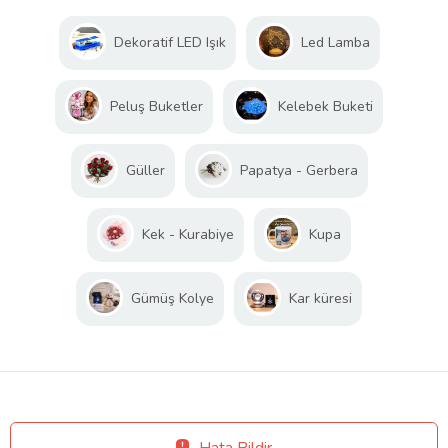
Dekoratif LED Işık
Led Lamba
Peluş Buketler
Kelebek Buketi
Güller
Papatya - Gerbera
Kek - Kurabiye
Kupa
Gümüş Kolye
Kar küresi
Hata Bildir