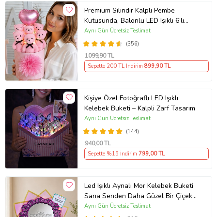
hediye seçeneği sunar. Mesleği temsil eden bu tür tasarımlar hem
Premium Silindir Kalpli Pembe
çalışma ortamını güzelleştirir hem de sağlık çalışanlarının
Kutusunda, Balonlu LED Işıklı 6’lı
emeklerini hatırlatan kalıcı bir hatıra oluşturur.
Pembe Ayıcık Buketi Arkadaşa
Aynı Gün Ücretsiz Teslimat
Ürün Kodu:
kc479209
Sevgiliye Hediye
(356)
1099
,90 TL
Sepette 200 TL İndirim
899
,90 TL
Kişiye Özel Fotoğraflı LED Işıklı
Kelebek Buketi – Kalpli Zarf Tasarım
Aynı Gün Ücretsiz Teslimat
(144)
940
,00 TL
Sepette %15 İndirim
799
,00 TL
Led Işıklı Aynalı Mor Kelebek Buketi
Sana Senden Daha Güzel Bir Çiçek
Bulamadım Ayna Buket Sevgiliye
Aynı Gün Ücretsiz Teslimat
Hediye