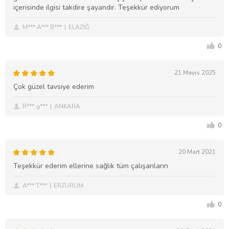
içerisinde ilgisi takdire şayandır. Teşekkür ediyorum
M*** A*** B***
ELAZIĞ
0
21 Mayıs 2025
Çok güzel tavsiye ederim
R*** g***
ANKARA
0
20 Mart 2021
Teşekkür ederim ellerine sağlık tüm çalışanların
A*** T***
ERZURUM
0