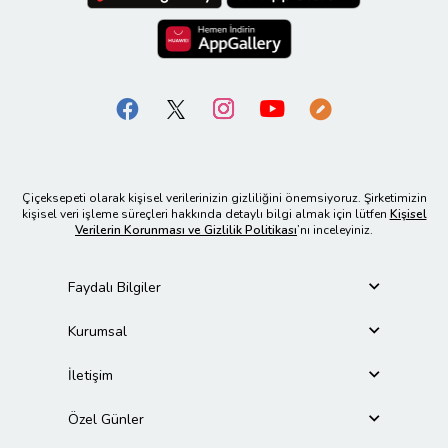
Çiçeksepeti olarak kişisel verilerinizin gizliliğini önemsiyoruz. Şirketimizin
kişisel veri işleme süreçleri hakkında detaylı bilgi almak için lütfen
Kişisel
Verilerin Korunması ve Gizlilik Politikası
’nı inceleyiniz.
Faydalı Bilgiler
Kurumsal
İletişim
Özel Günler