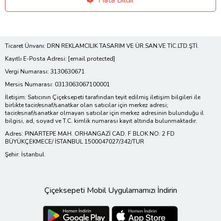
Ticaret Ünvanı: DRN REKLAMCILIK TASARIM VE ÜR.SAN.VE TİC.LTD.ŞTİ.
Kayıtlı E-Posta Adresi:
[email protected]
Vergi Numarası: 3130630671
Mersis Numarası: 0313063067100001
İletişim: Satıcının Çiçeksepeti tarafından teyit edilmiş iletişim bilgileri ile
birlikte tacir/esnaf/sanatkar olan satıcılar için merkez adresi;
tacir/esnaf/sanatkar olmayan satıcılar için merkez adresinin bulunduğu il
bilgisi, ad, soyad ve T.C. kimlik numarası kayıt altında bulunmaktadır.
Adres: PINARTEPE MAH. ORHANGAZİ CAD. F BLOK NO: 2 FD
BÜYÜKÇEKMECE/ İSTANBUL 1500047027/342/TUR
Şehir: İstanbul
Çiçeksepeti Mobil Uygulamamızı İndirin