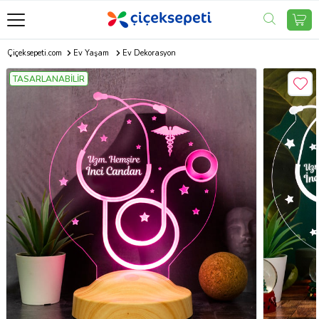
Çiçeksepeti.com
Ev Yaşam
Ev Dekorasyon
TASARLANABİLİR