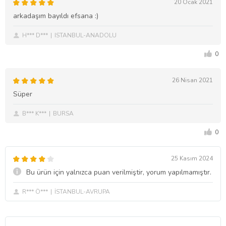
20 Ocak 2021
arkadaşım bayıldı efsana :)
H*** D***
ISTANBUL-ANADOLU
0
26 Nisan 2021
Süper
B*** K***
BURSA
0
25 Kasım 2024
Bu ürün için yalnızca puan verilmiştir, yorum yapılmamıştır.
R*** Ö***
İSTANBUL-AVRUPA