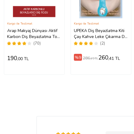
Kargo ile Teslimat
Kargo ile Teslimat
Arap Makyaj Dünyası Aktif
UPEKA Diş Beyazlatma Kiti
Karbon Diş Beyazlatma Tozu
Çay Kahve Leke Çıkarma Diş
50 gr
Parlatma Silgisi
(70)
(2)
260
190
%9
286
,41 TL
,00 TL
,45 TL