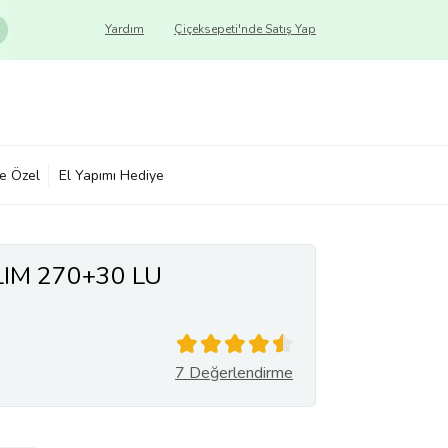
Yardım
Çiçeksepeti'nde Satış Yap
ye Özel
El Yapımı Hediye
IM 270+30 LU
7 Değerlendirme