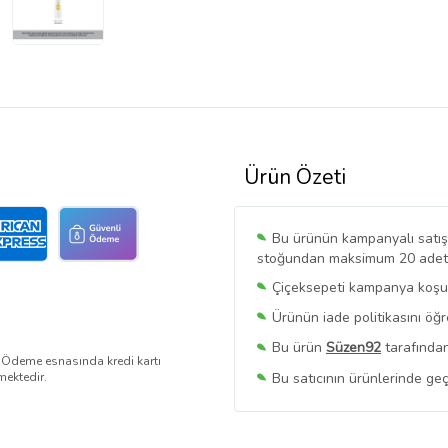
Ürün Özeti
Bu ürünün kampanyalı satışı 
stoğundan maksimum 20 adet sa
Çiçeksepeti kampanya koşull
Ürünün iade politikasını öğ
Bu ürün
Süzen92
tarafından
. Ödeme esnasında kredi kartı
Bu satıcının ürünlerinde geç
mektedir.
Bu Satıcının
Tüm Ürünlerini
Ürün sayfasında gördüğünüz f