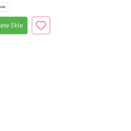
vap
ete Ekle