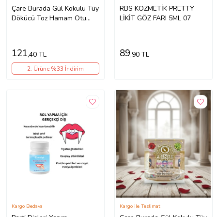
Çare Burada Gül Kokulu Tüy
RBS KOZMETİK PRETTY
Dökücü Toz Hamam Otu
LİKİT GÖZ FARI 5ML 07
200 gr 3 Adet
121
89
,40 TL
,90 TL
2. Ürüne %33 İndirim
Kargo Bedava
Kargo ile Teslimat