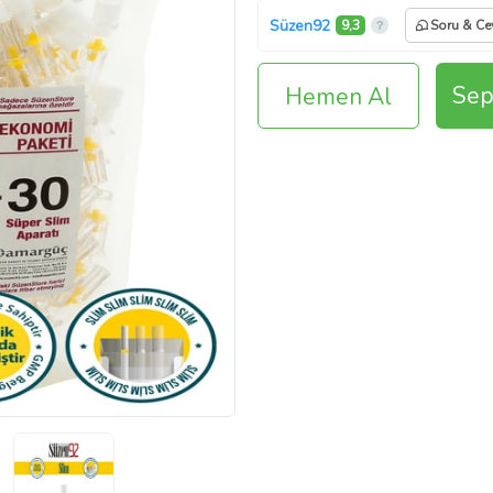
Süzen92
9,3
Soru & Ce
Sep
Hemen Al