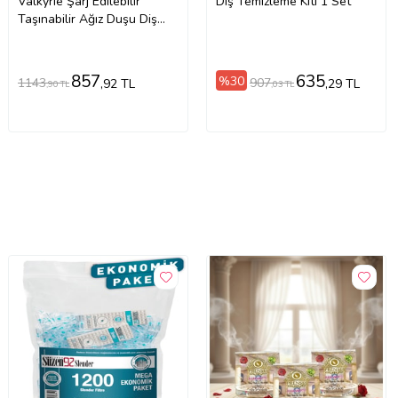
Valkyrie Şarj Edilebilir
Diş Temizleme Kiti 1 Set
Taşınabilir Ağız Duşu Diş
Protez Bakım 4 Başlıklı
Sessiz Çalışma
857
635
%30
1143
907
,92 TL
,29 TL
,90 TL
,03 TL