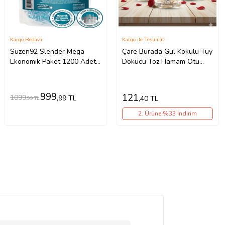
Kargo Bedava
Kargo ile Teslimat
Süzen92 Slender Mega
Çare Burada Gül Kokulu Tüy
Ekonomik Paket 1200 Adet
Dökücü Toz Hamam Otu
Sigara Filtresi + 2 Adet
200 gr 3 Adet
Taşıma Kutusu
999
121
1099
,99 TL
,40 TL
,99 TL
2. Ürüne %33 İndirim