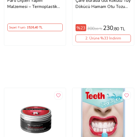
Parti Dişleri Yapım
Çare Burada Gül Kokulu Tüy
Malzemesi – Termoplastik
Dökücü Hamam Otu Tozu
Boncuklarla Cosplay ve
200gr X 10 Adet
Halloween Dişleri
230
%23
Sepet Fiyatı
1526
,40 TL
300
,80 TL
,00 TL
2. Ürüne %33 İndirim