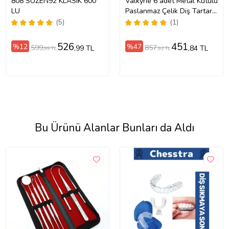
808 SUZEN92 KLASIK 600
Valkyrie 6 adet Metal Kutulu
LU
Paslanmaz Çelik Diş Tartar
Dil Temizleme Dental Ağız
(5)
(1)
Bakım Seti
526
451
%12
%47
599
857
,99 TL
,84 TL
,99 TL
,92 TL
Bu Ürünü Alanlar Bunları da Aldı