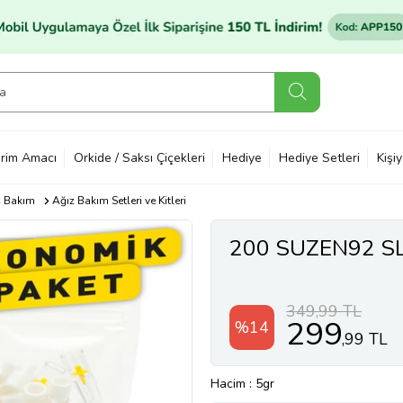
rim Amacı
Orkide / Saksı Çiçekleri
Hediye
Hediye Setleri
Kişi
ş Bakım
Ağız Bakım Setleri ve Kitleri
200 SUZEN92 SL
349,99 TL
299
%14
,99 TL
Hacim
: 5gr