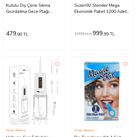
Kutulu Diş Çene Sıkma
Süzen92 Slender Mega
Gıcırdatma Gece Plağı
Ekonomik Paket 1200 Adet
Koruyucu Önleyici Dişlik
Sigara Filtresi + 2 Adet
Uyku Silikon Aparatı 2 Adet
Taşıma Kutusu
999
479
1099
,99 TL
,90 TL
,99 TL
Kargo Bedava
Kargo Bedava