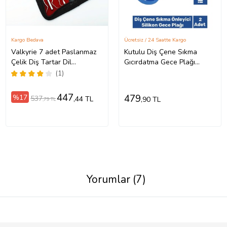
Kargo Bedava
Ücretsiz / 24 Saatte Kargo
Valkyrie 7 adet Paslanmaz
Kutulu Diş Çene Sıkma
Çelik Diş Tartar Dil
Gıcırdatma Gece Plağı
Temizleme Dental Ağız
Koruyucu Önleyici Dişlik
(1)
Bakım Seti
Uyku Silikon Aparatı 2 Adet
447
479
%17
537
,44 TL
,90 TL
,79 TL
Yorumlar (7)