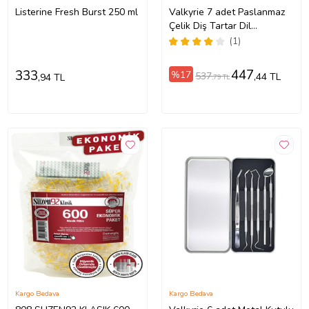
Listerine Fresh Burst 250 ml
Valkyrie 7 adet Paslanmaz
Çelik Diş Tartar Dil
Temizleme Dental Ağız
(1)
Bakım Seti
447
333
%17
537
,44 TL
,94 TL
,79 TL
Kargo Bedava
Kargo Bedava