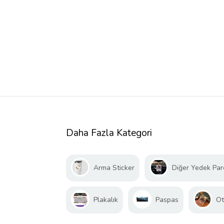
Daha Fazla Kategori
Arma Sticker
Diğer Yedek Par
Plakalık
Paspas
Ot