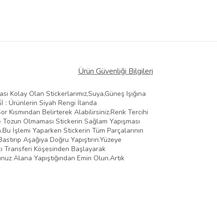
Ürün Güvenliği Bilgileri
ması Kolay Olan Stickerlarımız,Suya,Güneş Işığına
Ğİ : Ürünlerin Siyah Rengi İlanda
 Kısmından Belirterek Alabilirsiniz.Renk Tercihi
Ve Tozun Olmaması Stickerin Sağlam Yapışması
n.Bu İşlemi Yaparken Stickerin Tüm Parçalarının
Bastırıp Aşağıya Doğru Yapıştırın.Yüzeye
ıcı Transferi Köşesinden Başlayarak
ğunuz Alana Yapıştığından Emin Olun.Artık