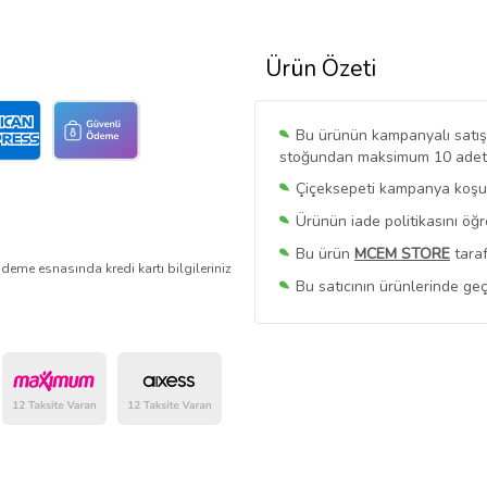
Ürün Özeti
Bu ürünün kampanyalı satışı 
stoğundan maksimum 10 adet sa
Çiçeksepeti kampanya koşull
Ürünün iade politikasını öğ
Bu ürün
MCEM STORE
taraf
deme esnasında kredi kartı bilgileriniz
Bu satıcının ürünlerinde geç
Bu Satıcının
Tüm Ürünlerini
Ürün sayfasında gördüğünüz f
belirlenmektedir.