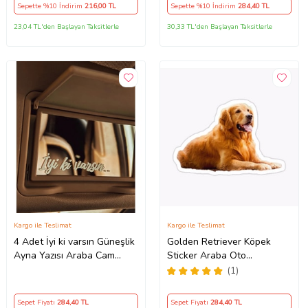
Sepette %10 İndirim
216
,00 TL
Sepette %10 İndirim
284
,40 TL
23,04 TL'den Başlayan Taksitlerle
30,33 TL'den Başlayan Taksitlerle
Kargo ile Teslimat
Kargo ile Teslimat
4 Adet İyi ki varsın Güneşlik
Golden Retriever Köpek
Ayna Yazısı Araba Cam
Sticker Araba Oto
Etiket Sticker 8x2cm
Yapıştırması 17CM A1
(1)
Sepet Fiyatı
284
,40 TL
Sepet Fiyatı
284
,40 TL