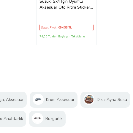
Suzuki Sx4 İçin Uyumlu
Aksesuar Oto Ritim Sticker
2 Adet 20*9 Cm
Sepet Fiyatı
694
,33 TL
74,06 TL'den Başlayan Taksitlerle
ça, Aksesuar
Krom Aksesuar
Dikiz Ayna Süsü
o Anahtarlık
Rüzgarlık