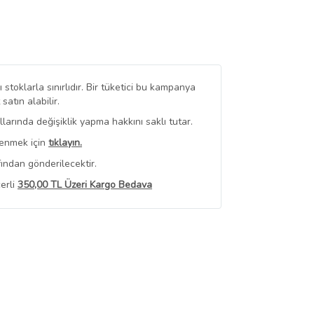
stoklarla sınırlıdır. Bir tüketici bu kampanya
tın alabilir.
arında değişiklik yapma hakkını saklı tutar.
renmek için
tıklayın.
ından gönderilecektir.
erli
350,00 TL Üzeri Kargo Bedava
 Görüntüle
iyat bilgileri, satıcı tarafından