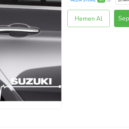
MCEM STORE
9,3
Satı
Sep
Hemen Al