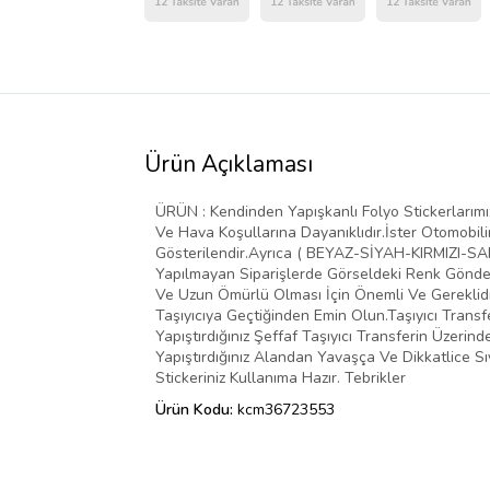
Ürün Açıklaması
ÜRÜN : Kendinden Yapışkanlı Folyo Stickerlarımız 
Ve Hava Koşullarına Dayanıklıdır.İster Otomobilin
Gösterilendir.Ayrıca ( BEYAZ-SİYAH-KIRMIZI-SARI
Yapılmayan Siparişlerde Görseldeki Renk Gönder
Ve Uzun Ömürlü Olması İçin Önemli Ve Gereklidir
Taşıyıcıya Geçtiğinden Emin Olun.Taşıyıcı Transf
Yapıştırdığınız Şeffaf Taşıyıcı Transferin Üzer
Yapıştırdığınız Alandan Yavaşça Ve Dikkatlice Sı
Stickeriniz Kullanıma Hazır. Tebrikler
Ürün Kodu:
kcm36723553