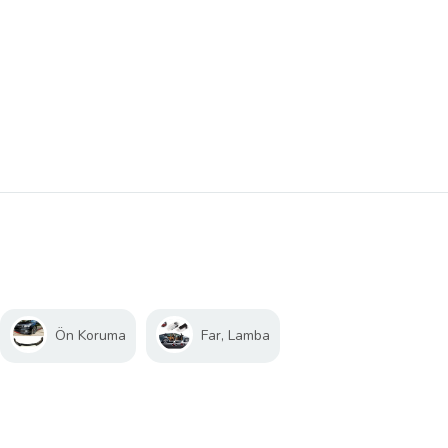
Ön Koruma
Far, Lamba