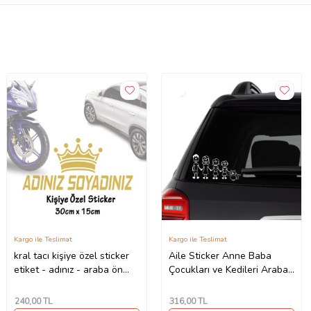
Kargo ile Teslimat
Kargo ile Teslimat
kral tacı kişiye özel sticker
Aile Sticker Anne Baba
etiket - adınız - araba ön
Çocukları ve Kedileri Araba
arka cam uyumlu
Yapıştırma
240
,00 TL
316
,00 TL