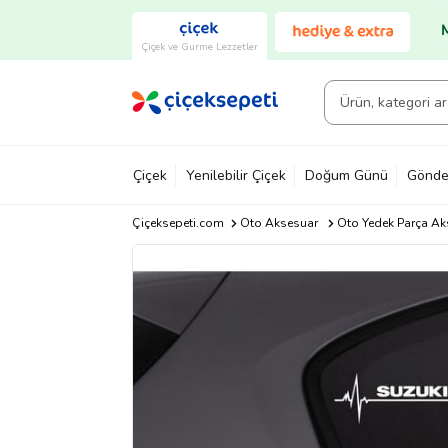
Çiçek ve Gurme Lezzetler
Çiçek
Yenilebilir Çiçek
Doğum Günü
Gönde
Çiçeksepeti.com
Oto Aksesuar
Oto Yedek Parça Ak