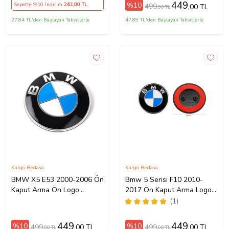
449
%10
Sepette %10 İndirim
261
,00 TL
499
,00 TL
,00 TL
27,84 TL'den Başlayan Taksitlerle
47,89 TL'den Başlayan Taksitlerle
Kargo Bedava
Kargo Bedava
BMW X5 E53 2000-2006 Ön
Bmw 5 Serisi F10 2010-
Kaput Arma Ön Logo
2017 Ön Kaput Arma Logo
Amblem 82mm
51147057794
(1)
449
449
%10
%10
499
499
,00 TL
,00 TL
,00 TL
,00 TL