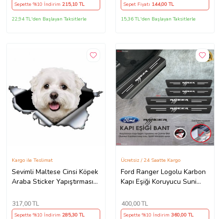
Sepette %10 İndirim
215
,10 TL
Sepet Fiyatı
144
,00 TL
22,94 TL'den Başlayan Taksitlerle
15,36 TL'den Başlayan Taksitlerle
Kargo ile Teslimat
Ücretsiz / 24 Saatte Kargo
Sevimli Maltese Cinsi Köpek
Ford Ranger Logolu Karbon
Araba Sticker Yapıştırması
Kapı Eşiği Koruyucu Suni
model1
Deri 4'lü Set
317
,00 TL
400
,00 TL
Sepette %10 İndirim
285
,30 TL
Sepette %10 İndirim
360
,00 TL