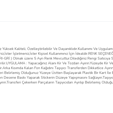
Yüksek Kaliteli, Özelleştirilebilir Ve Dayanıklıdır.Kullanımı Ve Uygula
iz,İster İşletmeniz,İster Kişisel Kullanımınız İçin İdealdir.RENK SEÇENE
-GRİ ) Olmak üzere 5 Ayrı Renk Mevcuttur.Dilediğiniz Rengi Satıcıya Sor
ilir.UYGULAMA : Yapacağınız Alanı Kir Ve Tozdan Ayırın.Yüzeyde Kir 
.Arka Kısımda Kalan Fon Kağıdını Taşıyıcı Transferden Dikkatlice Ayırı
eri Belirlemiş Olduğunuz Yüzeye Üstten Başlayarak Plastik Bir Kart İle 
inden Desene Baskı Yaparak Stickerin Düzeye Yapışmasını Sağlayın.Taşıy
yırın.Transferi Çekerken Parçaların Taşıyıcıdan Ayrılıp Belirlemiş Oldu