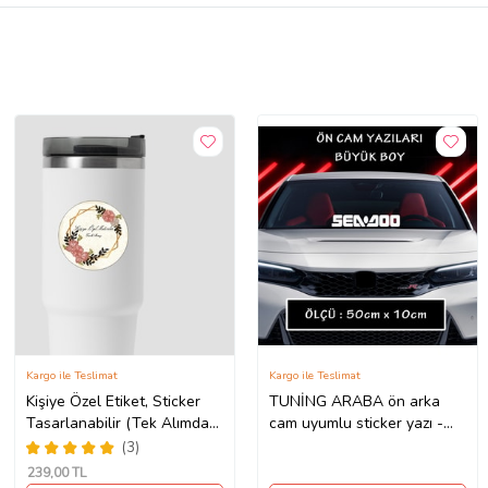
Kargo ile Teslimat
Kargo ile Teslimat
Kişiye Özel Etiket, Sticker
TUNİNG ARABA ön arka
Tasarlanabilir (Tek Alımda
cam uyumlu sticker yazı -
50'li Gönderim
Büyük boy spor tuning
(3)
Yapılmaktadır)
modifiye etiket
239
,00 TL