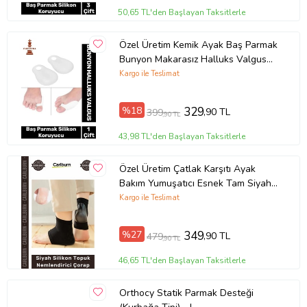
50,65 TL'den Başlayan Taksitlerle
Özel Üretim Kemik Ayak Baş Parmak
Bunyon Makarasız Halluks Valgus
Silikon Koruyucu 1 Çift
Kargo ile Teslimat
%18
329
,90 TL
399
,90 TL
43,98 TL'den Başlayan Taksitlerle
Özel Üretim Çatlak Karşıtı Ayak
Bakım Yumuşatıcı Esnek Tam Siyah
Silikon Topuk Nemlendirici Çorap
Kargo ile Teslimat
%27
349
,90 TL
479
,90 TL
46,65 TL'den Başlayan Taksitlerle
Orthocy Statik Parmak Desteği