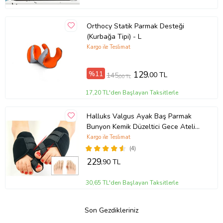
Orthocy Statik Parmak Desteği
(Kurbağa Tipi) - L
Kargo ile Teslimat
%11
129
,00 TL
145
,00 TL
17,20 TL'den Başlayan Taksitlerle
Halluks Valgus Ayak Baş Parmak
Bunyon Kemik Düzeltici Gece Ateli
Bunyon Koruyucu Ayak Ateli
Kargo ile Teslimat
(4)
229
,90 TL
30,65 TL'den Başlayan Taksitlerle
Son Gezdikleriniz