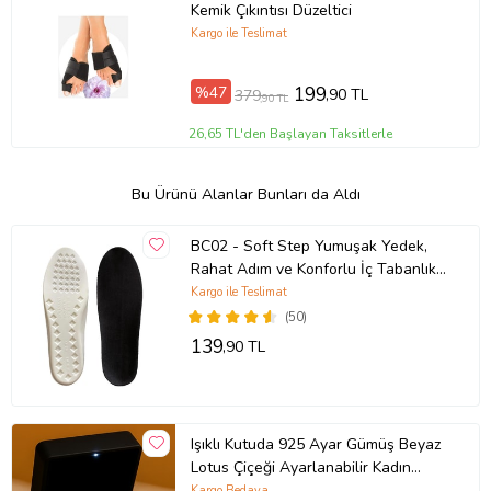
Kemik Çıkıntısı Düzeltici
Kargo ile Teslimat
%47
199
,90 TL
379
,90 TL
26,65 TL'den Başlayan Taksitlerle
Bu Ürünü Alanlar Bunları da Aldı
BC02 - Soft Step Yumuşak Yedek,
Rahat Adım ve Konforlu İç Tabanlık
(Siyah)
Kargo ile Teslimat
(50)
139
,90 TL
Işıklı Kutuda 925 Ayar Gümüş Beyaz
Lotus Çiçeği Ayarlanabilir Kadın
Yüzük
Kargo Bedava