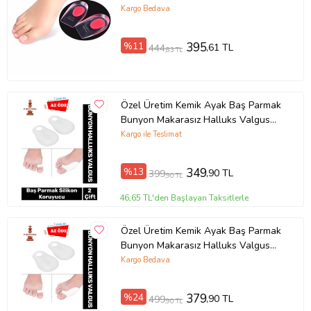
Koruyucu
Kargo Bedava
%11
395
,61 TL
444
,83 TL
Özel Üretim Kemik Ayak Baş Parmak
Bunyon Makarasız Halluks Valgus
Silikon Koruyucu 2 Çift
Kargo ile Teslimat
%13
349
,90 TL
399
,90 TL
46,65 TL'den Başlayan Taksitlerle
Özel Üretim Kemik Ayak Baş Parmak
Bunyon Makarasız Halluks Valgus
Silikon Koruyucu 3 Çift
Kargo Bedava
%24
379
,90 TL
499
,90 TL