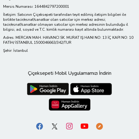
Mersis Numarası: 1644842797200001
İletişim: Satıcının Çiçeksepeti tarafından teyit edilmiş iletişim bilgileri ile
birlikte tacir/esnaf/sanatkar olan satıcılar için merkez adresi;
tacir/esnaf/sanatkar olmayan satıcılar için merkez adresinin bulunduğu il
bilgisi, ad, soyad ve T.C. kimlik numarası kayıt altında bulunmaktadır.
Adres: MERCAN MAH. HAVANCI SK. MURAT IŞ HANI NO: 13 İÇ KAPI NO: 10
FATİH/ İSTANBUL 1500046663/342/TUR
Şehir: İstanbul
Çiçeksepeti Mobil Uygulamamızı İndirin