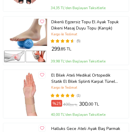
34,35 TL'den Başlayan Taksitlerle
Dikenli Egzersiz Topu El Ayak Topuk
Dikeni Masaj Duyu Topu (Karışık)
Kargo ile Teslimat
(5)
299
,85 TL
39,98 TL'den Başlayan Taksitlerle
El Bilek Ateli Medikal Ortopedik
Statik El Bilek Splinti Karpal Tünel
Bilekliği Ateli Stoktan
Kargo ile Teslimat
(1)
%25
300
,00 TL
400
,00 TL
40,00 TL'den Başlayan Taksitlerle
Halluks Gece Ateli Ayak Baş Parmak