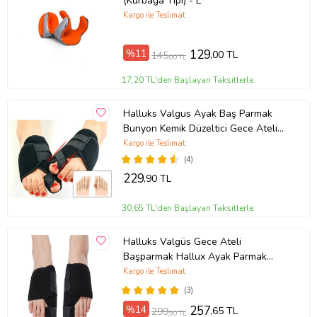
(Kurbağa Tipi) - L
Kargo ile Teslimat
%11
129
,00 TL
145
,00 TL
17,20 TL'den Başlayan Taksitlerle
Halluks Valgus Ayak Baş Parmak
Bunyon Kemik Düzeltici Gece Ateli
Bunyon Koruyucu Ayak Ateli
Kargo ile Teslimat
(4)
229
,90 TL
30,65 TL'den Başlayan Taksitlerle
Halluks Valgüs Gece Ateli
Başparmak Hallux Ayak Parmak
Bunyon Kemik Düzeltici
Kargo ile Teslimat
(3)
%14
257
,65 TL
299
,90 TL