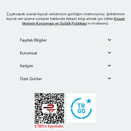
Çiçeksepeti olarak kişisel verilerinizin gizliliğini önemsiyoruz. Şirketimizin
kişisel veri işleme süreçleri hakkında detaylı bilgi almak için lütfen
Kişisel
Verilerin Korunması ve Gizlilik Politikası
’nı inceleyiniz.
Faydalı Bilgiler
Kurumsal
İletişim
Özel Günler