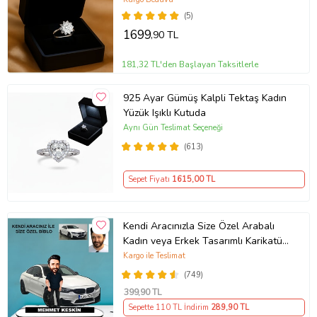
(5)
1699
,90 TL
181,32 TL'den Başlayan Taksitlerle
925 Ayar Gümüş Kalpli Tektaş Kadın
Yüzük Işıklı Kutuda
Aynı Gün Teslimat Seçeneği
(613)
Sepet Fiyatı
1615
,00 TL
Kendi Aracınızla Size Özel Arabalı
Kadın veya Erkek Tasarımlı Karikatür
Biblo , Babalar Günü Hediyesi,
Kargo ile Teslimat
Erkeğe Hediye, Rent A Car Hediyesi
(749)
399
,90 TL
Sepette 110 TL İndirim
289
,90 TL