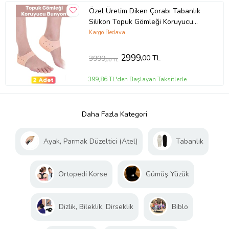
Özel Üretim Diken Çorabı Tabanlık
Silikon Topuk Gömleği Koruyucu
Bunyon 2 Adet
Kargo Bedava
2999
,00 TL
3999
,00 TL
399,86 TL'den Başlayan Taksitlerle
Daha Fazla Kategori
Ayak, Parmak Düzeltici (Atel)
Tabanlık
Ortopedi Korse
Gümüş Yüzük
Dizlik, Bileklik, Dirseklik
Biblo