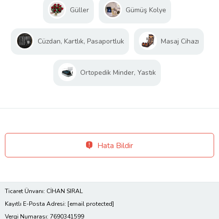
Güller
Gümüş Kolye
Cüzdan, Kartlık, Pasaportluk
Masaj Cihazı
Ortopedik Minder, Yastık
Hata Bildir
Ticaret Ünvanı: CİHAN SIRAL
Kayıtlı E-Posta Adresi:
[email protected]
Vergi Numarası: 7690341599