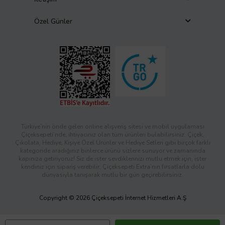
Özel Günler
Türkiye’nin önde gelen online alışveriş sitesi ve mobil uygulaması
Çiçeksepeti’nde, ihtiyacınız olan tüm ürünleri bulabilirsiniz. Çiçek,
Çikolata, Hediye, Kişiye Özel Ürünler ve Hediye Setleri gibi birçok farklı
kategoride aradığınız binlerce ürünü sizlere sunuyor ve zamanında
kapınıza getiriyoruz! Siz de ister sevdiklerinizi mutlu etmek için, ister
kendiniz için sipariş verebilir; Çiçeksepeti Extra’nın fırsatlarla dolu
dünyasıyla tanışarak mutlu bir gün geçirebilirsiniz.
Copyright © 2026 Çiçeksepeti İnternet Hizmetleri A.Ş