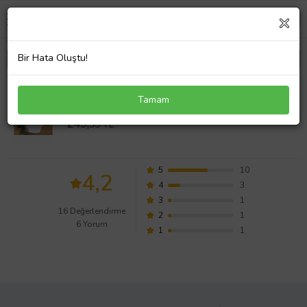
Bir Hata Oluştu!
Taçlı İlk Anneler Günü Organik Baskılı Çıtçıtlı Body
Tamam
Değerlendirmeleri
249,
99 TL
5
10
4,2
4
3
3
1
16 Değerlendirme
2
1
6 Yorum
1
1