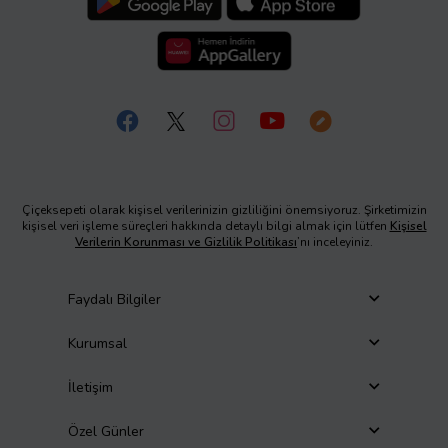
Çiçeksepeti olarak kişisel verilerinizin gizliliğini önemsiyoruz. Şirketimizin
kişisel veri işleme süreçleri hakkında detaylı bilgi almak için lütfen
Kişisel
Verilerin Korunması ve Gizlilik Politikası
’nı inceleyiniz.
Faydalı Bilgiler
Kurumsal
İletişim
Özel Günler