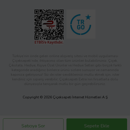
Türkiye’nin önde gelen online alışveriş sitesi ve mobil uygulaması
Çiçeksepeti’nde, ihtiyacınız olan tüm ürünleri bulabilirsiniz. Çiçek,
Çikolata, Hediye, Kişiye Özel Ürünler ve Hediye Setleri gibi birçok farklı
kategoride aradığınız binlerce ürünü sizlere sunuyor ve zamanında
kapınıza getiriyoruz! Siz de ister sevdiklerinizi mutlu etmek için, ister
kendiniz için sipariş verebilir; Çiçeksepeti Extra’nın fırsatlarla dolu
dünyasıyla tanışarak mutlu bir gün geçirebilirsiniz.
Copyright © 2026 Çiçeksepeti İnternet Hizmetleri A.Ş
Satıcıya Sor
Sepete Ekle