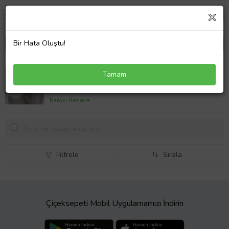
Bir Hata Oluştu!
TAKISEN KADIN ÇELİK HALKA KÜPE
Tamam
650,
00 TL
Kargo Bedava
Filtrele
Sırala
Çiçeksepeti Mobil Uygulamamızı İndirin