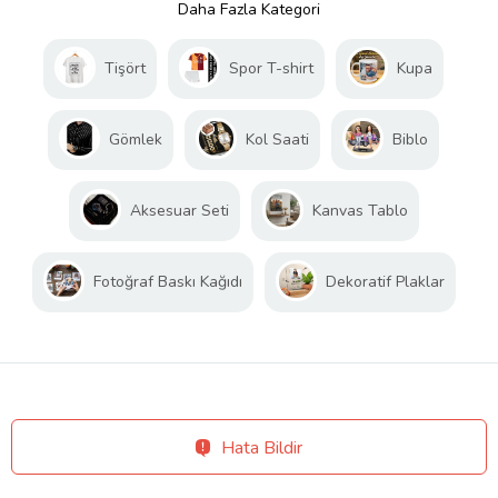
Daha Fazla Kategori
Tişört
Spor T-shirt
Kupa
Gömlek
Kol Saati
Biblo
Aksesuar Seti
Kanvas Tablo
Fotoğraf Baskı Kağıdı
Dekoratif Plaklar
Hata Bildir