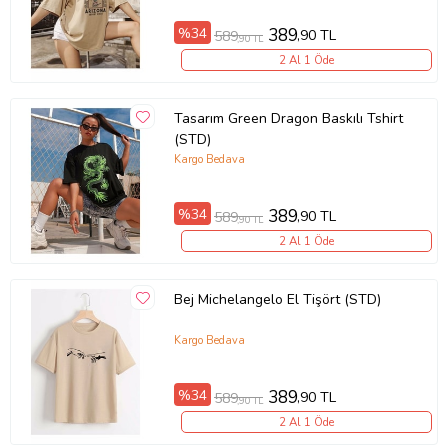
%34
389
,90 TL
589
,90 TL
2 Al 1 Öde
Tasarım Green Dragon Baskılı Tshirt
(STD)
Kargo Bedava
%34
389
,90 TL
589
,90 TL
2 Al 1 Öde
Bej Michelangelo El Tişört (STD)
Kargo Bedava
%34
389
,90 TL
589
,90 TL
2 Al 1 Öde