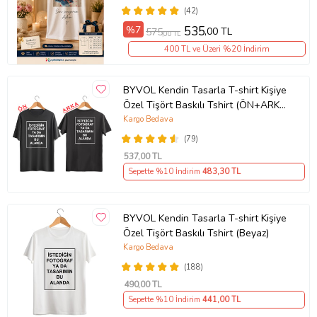
(42)
%7
535
,00 TL
575
,00 TL
400 TL ve Üzeri %20 İndirim
BYVOL Kendin Tasarla T-shirt Kişiye
Özel Tişört Baskılı Tshirt (ÖN+ARKA
BASKI) (Siyah)
Kargo Bedava
(79)
537
,00 TL
Sepette %10 İndirim
483
,30 TL
BYVOL Kendin Tasarla T-shirt Kişiye
Özel Tişört Baskılı Tshirt (Beyaz)
Kargo Bedava
(188)
490
,00 TL
Sepette %10 İndirim
441
,00 TL