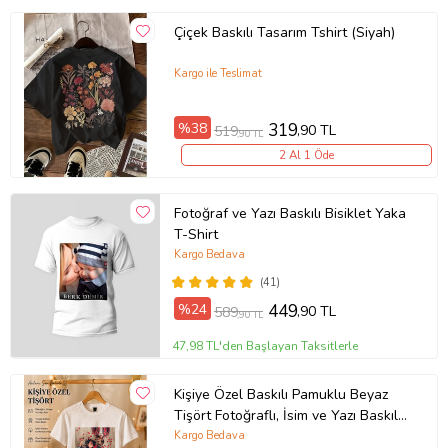
Çiçek Baskılı Tasarım Tshirt (Siyah)
Kargo ile Teslimat
%38
319
,90 TL
519
,90 TL
2 Al 1 Öde
Fotoğraf ve Yazı Baskılı Bisiklet Yaka
T-Shirt
Kargo Bedava
(41)
%24
449
,90 TL
589
,90 TL
47,98 TL'den Başlayan Taksitlerle
Kişiye Özel Baskılı Pamuklu Beyaz
Tişört Fotoğraflı, İsim ve Yazı Baskılı
Unisex Bisiklet Yaka
Kargo Bedava