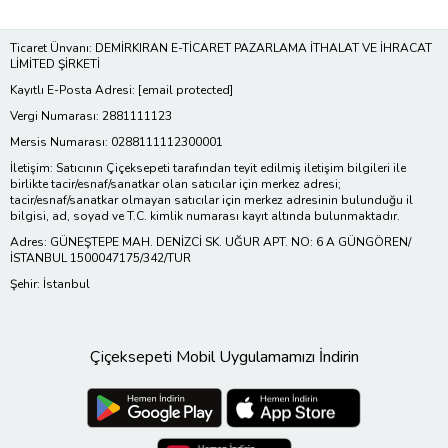
Ticaret Ünvanı: DEMİRKIRAN E-TİCARET PAZARLAMA İTHALAT VE İHRACAT
LİMİTED ŞİRKETİ
Kayıtlı E-Posta Adresi:
[email protected]
Vergi Numarası: 2881111123
Mersis Numarası: 0288111112300001
İletişim: Satıcının Çiçeksepeti tarafından teyit edilmiş iletişim bilgileri ile
birlikte tacir/esnaf/sanatkar olan satıcılar için merkez adresi;
tacir/esnaf/sanatkar olmayan satıcılar için merkez adresinin bulunduğu il
bilgisi, ad, soyad ve T.C. kimlik numarası kayıt altında bulunmaktadır.
Adres: GÜNEŞTEPE MAH. DENİZCİ SK. UĞUR APT. NO: 6 A GÜNGÖREN/
İSTANBUL 1500047175/342/TUR
Şehir: İstanbul
Çiçeksepeti Mobil Uygulamamızı İndirin