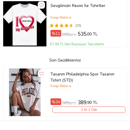
Sevgilinizin Resmi İle Tshirtler
Kargo Bedava
(15)
%11
535
,00 TL
600
,00 TL
57,06 TL'den Başlayan Taksitlerle
Son Gezdikleriniz
Tasarım Philadelphia Spor Tasarım
Tshirt (STD)
Kargo Bedava
%34
389
,90 TL
589
,90 TL
2 Al 1 Öde