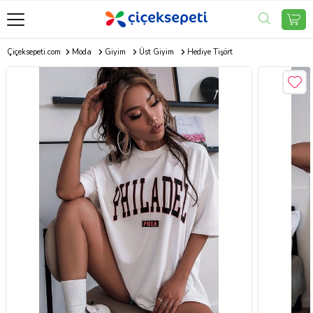
Çiçeksepeti.com
Moda
Giyim
Üst Giyim
Hediye Tişört