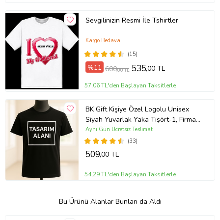
Sevgilinizin Resmi İle Tshirtler
Kargo Bedava
(15)
%11
535
,00 TL
600
,00 TL
57,06 TL'den Başlayan Taksitlerle
BK Gift Kişiye Özel Logolu Unisex
Siyah Yuvarlak Yaka Tişört-1, Firma
T-shirt, Logolu T-shirt, Sevgiliye
Aynı Gün Ücretsiz Teslimat
Hediye
(33)
509
,00 TL
54,29 TL'den Başlayan Taksitlerle
Bu Ürünü Alanlar Bunları da Aldı