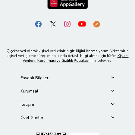
Çiçeksepeti olarak kişisel verilerinizin gizliliğini önemsiyoruz. Şirketimizin
kişisel veri işleme süreçleri hakkında detaylı bilgi almak için lütfen
Kişisel
Verilerin Korunması ve Gizlilik Politikası
’nı inceleyiniz.
Faydalı Bilgiler
Kurumsal
İletişim
Özel Günler