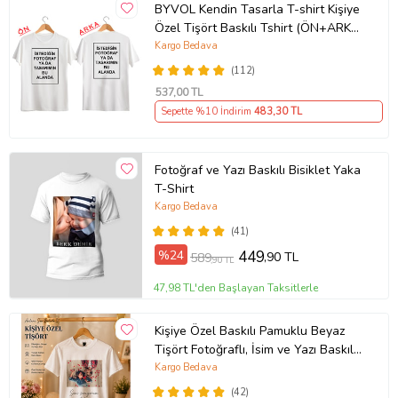
BYVOL Kendin Tasarla T-shirt Kişiye
Özel Tişört Baskılı Tshirt (ÖN+ARKA
BASKI) (Beyaz)
Kargo Bedava
(112)
537
,00 TL
Sepette %10 İndirim
483
,30 TL
Fotoğraf ve Yazı Baskılı Bisiklet Yaka
T-Shirt
Kargo Bedava
(41)
%24
449
,90 TL
589
,90 TL
47,98 TL'den Başlayan Taksitlerle
Kişiye Özel Baskılı Pamuklu Beyaz
Tişört Fotoğraflı, İsim ve Yazı Baskılı
Unisex Bisiklet Yaka
Kargo Bedava
(42)