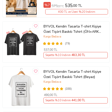
%7
535
,00 TL
575
,00 TL
400 TL ve Üzeri %20 İndirim
BYVOL Kendin Tasarla T-shirt Kişiye
Özel Tişört Baskılı Tshirt (ÖN+ARKA
BASKI) (Siyah)
Kargo Bedava
(79)
537
,00 TL
Sepette %10 İndirim
483
,30 TL
BYVOL Kendin Tasarla T-shirt Kişiye
Özel Tişört Baskılı Tshirt (Beyaz)
Kargo Bedava
(188)
490
,00 TL
Sepette %10 İndirim
441
,00 TL