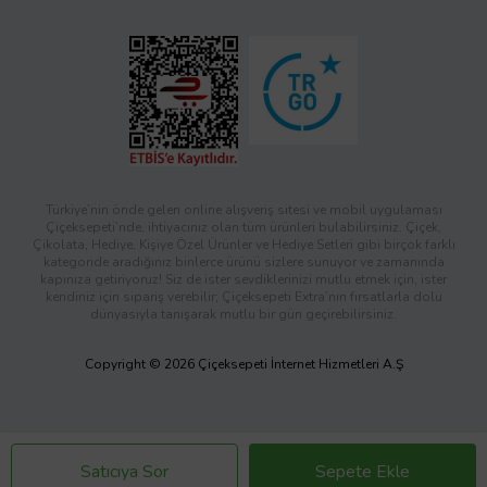
Türkiye’nin önde gelen online alışveriş sitesi ve mobil uygulaması
Çiçeksepeti’nde, ihtiyacınız olan tüm ürünleri bulabilirsiniz. Çiçek,
Çikolata, Hediye, Kişiye Özel Ürünler ve Hediye Setleri gibi birçok farklı
kategoride aradığınız binlerce ürünü sizlere sunuyor ve zamanında
kapınıza getiriyoruz! Siz de ister sevdiklerinizi mutlu etmek için, ister
kendiniz için sipariş verebilir; Çiçeksepeti Extra’nın fırsatlarla dolu
dünyasıyla tanışarak mutlu bir gün geçirebilirsiniz.
Copyright © 2026 Çiçeksepeti İnternet Hizmetleri A.Ş
Satıcıya Sor
Sepete Ekle