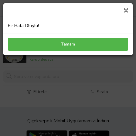
Bir Hata Oluştu!
TEBAK COLLECTİON İSİMLİ 5 PARÇA PORSELEN
Tamam
KÜÇÜK PRENS DESENLİ ÇOCUK YEMEK TAKIMI
2300,
00 TL
Kargo Bedava
Filtrele
Sırala
Çiçeksepeti Mobil Uygulamamızı İndirin