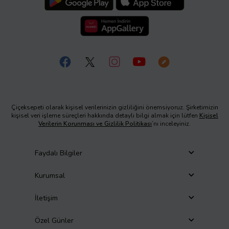
Çiçeksepeti olarak kişisel verilerinizin gizliliğini önemsiyoruz. Şirketimizin
kişisel veri işleme süreçleri hakkında detaylı bilgi almak için lütfen
Kişisel
Verilerin Korunması ve Gizlilik Politikası
’nı inceleyiniz.
Faydalı Bilgiler
Kurumsal
İletişim
Özel Günler