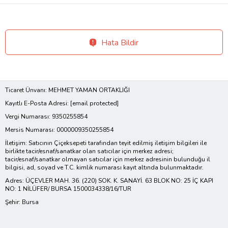
Hata Bildir
Ticaret Ünvanı: MEHMET YAMAN ORTAKLIĞI
Kayıtlı E-Posta Adresi:
[email protected]
Vergi Numarası: 9350255854
Mersis Numarası: 0000009350255854
İletişim: Satıcının Çiçeksepeti tarafından teyit edilmiş iletişim bilgileri ile
birlikte tacir/esnaf/sanatkar olan satıcılar için merkez adresi;
tacir/esnaf/sanatkar olmayan satıcılar için merkez adresinin bulunduğu il
bilgisi, ad, soyad ve T.C. kimlik numarası kayıt altında bulunmaktadır.
Adres: ÜÇEVLER MAH. 36. (220) SOK. K. SANAYİ. 63 BLOK NO: 25 İÇ KAPI
NO: 1 NİLÜFER/ BURSA 1500034338/16/TUR
Şehir: Bursa