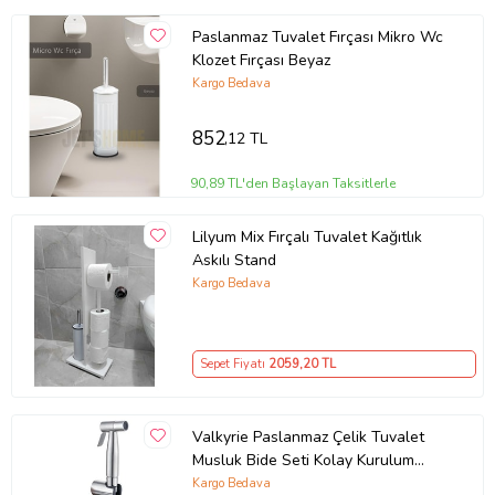
Paslanmaz Tuvalet Fırçası Mikro Wc
Klozet Fırçası Beyaz
Kargo Bedava
852
,12 TL
90,89 TL'den Başlayan Taksitlerle
Lilyum Mix Fırçalı Tuvalet Kağıtlık
Askılı Stand
Kargo Bedava
Sepet Fiyatı
2059
,20 TL
Valkyrie Paslanmaz Çelik Tuvalet
Musluk Bide Seti Kolay Kurulum
Kullanım Çift Çıkışlı Gümüş Evcil
Kargo Bedava