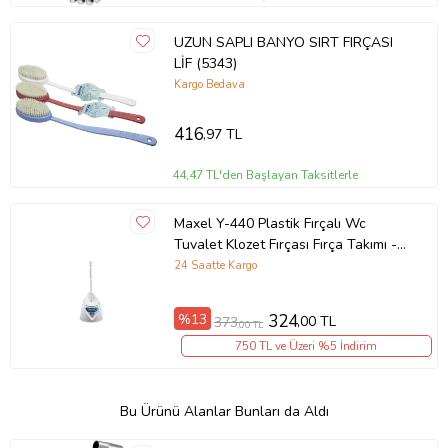
UZUN SAPLI BANYO SIRT FIRÇASI
LİF (5343)
Kargo Bedava
416
,97 TL
44,47 TL'den Başlayan Taksitlerle
Maxel Y-440 Plastik Fırçalı Wc
Tuvalet Klozet Fırçası Fırça Takımı -
1 Adet
24 Saatte Kargo
%13
324
,00 TL
373
,00 TL
750 TL ve Üzeri %5 İndirim
Bu Ürünü Alanlar Bunları da Aldı