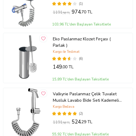
Hayvan Yıkama Aleti
(1)
974
,70 TL
1191
,56 TL
103,96 TL'den Başlayan Taksitlerle
Eko Paslanmaz Klozet Fırçası (
Parlak )
Kargo ile Teslimat
(6)
149
,00 TL
15,89 TL'den Başlayan Taksitlerle
Valkyrie Paslanmaz Çelik Tuvalet
Musluk Lavabo Bide Seti Kademeli
Jet Püskürtme Spiral Hortum Kolay
Kargo Bedava
Montaj
(2)
524
,29 TL
1191
,56 TL
55,92 TL'den Başlayan Taksitlerle