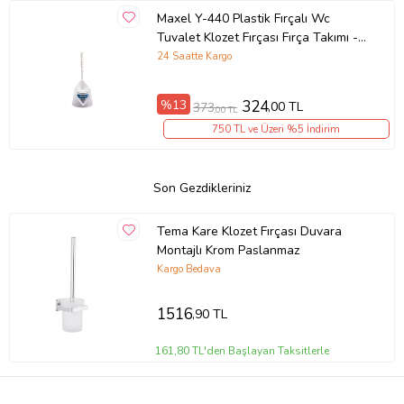
Maxel Y-440 Plastik Fırçalı Wc
Tuvalet Klozet Fırçası Fırça Takımı -
1 Adet
24 Saatte Kargo
%13
324
,00 TL
373
,00 TL
750 TL ve Üzeri %5 İndirim
Son Gezdikleriniz
Tema Kare Klozet Fırçası Duvara
Montajlı Krom Paslanmaz
Kargo Bedava
1516
,90 TL
161,80 TL'den Başlayan Taksitlerle