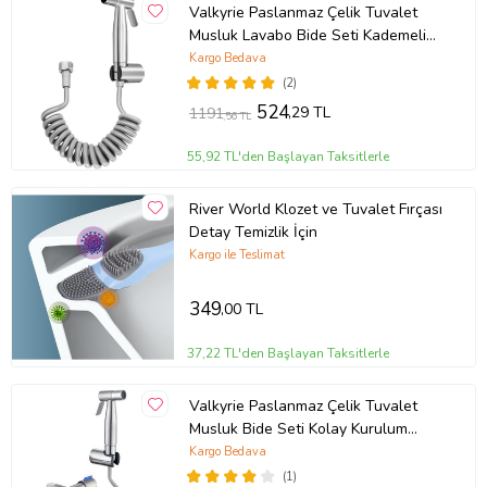
Valkyrie Paslanmaz Çelik Tuvalet
Musluk Lavabo Bide Seti Kademeli
Jet Püskürtme Spiral Hortum Kolay
Kargo Bedava
Montaj
(2)
524
,29 TL
1191
,56 TL
55,92 TL'den Başlayan Taksitlerle
River World Klozet ve Tuvalet Fırçası
Detay Temizlik İçin
Kargo ile Teslimat
349
,00 TL
37,22 TL'den Başlayan Taksitlerle
Valkyrie Paslanmaz Çelik Tuvalet
Musluk Bide Seti Kolay Kurulum
Kullanım Çift Çıkışlı Gümüş Evcil
Kargo Bedava
Hayvan Yıkama Aleti
(1)