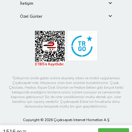
İletişim
Özel Günler
Türkiye’nin önde gelen online alışveriş sitesi ve mobil uygulaması
Çiçeksepeti’nde, ihtiyacınız olan tüm ürünleri bulabilirsiniz. Çiçek,
Çikolata, Hediye, Kişiye Özel Ürünler ve Hediye Setleri gibi birçok farklı
kategoride aradığınız binlerce ürünü sizlere sunuyor ve zamanında
kapınıza getiriyoruz! Siz de ister sevdiklerinizi mutlu etmek için, ister
kendiniz için sipariş verebilir; Çiçeksepeti Extra’nın fırsatlarla dolu
dünyasıyla tanışarak mutlu bir gün geçirebilirsiniz.
Copyright © 2026 Çiçeksepeti İnternet Hizmetleri A.Ş
1516