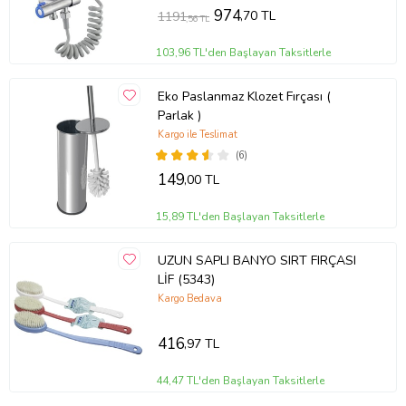
974
,70 TL
1191
,56 TL
103,96 TL'den Başlayan Taksitlerle
Eko Paslanmaz Klozet Fırçası (
Parlak )
Kargo ile Teslimat
(6)
149
,00 TL
15,89 TL'den Başlayan Taksitlerle
UZUN SAPLI BANYO SIRT FIRÇASI
LİF (5343)
Kargo Bedava
416
,97 TL
44,47 TL'den Başlayan Taksitlerle