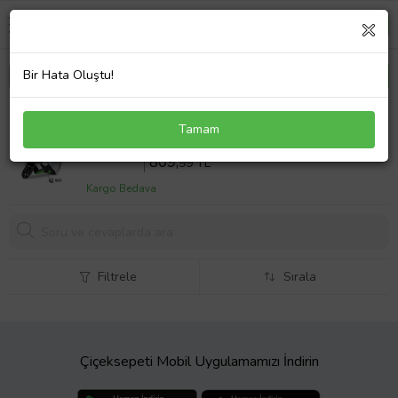
Bir Hata Oluştu!
Tomos Twister 50 Arka Çanta Uyumlu Motor
Tamam
Branda Örtü Ekonomik Koruma Gri
Sepette %10 İndirim
899
,99 TL
809,
99 TL
Kargo Bedava
Filtrele
Sırala
Çiçeksepeti Mobil Uygulamamızı İndirin