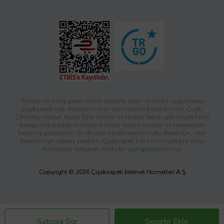
Türkiye’nin önde gelen online alışveriş sitesi ve mobil uygulaması
Çiçeksepeti’nde, ihtiyacınız olan tüm ürünleri bulabilirsiniz. Çiçek,
Çikolata, Hediye, Kişiye Özel Ürünler ve Hediye Setleri gibi birçok farklı
kategoride aradığınız binlerce ürünü sizlere sunuyor ve zamanında
kapınıza getiriyoruz! Siz de ister sevdiklerinizi mutlu etmek için, ister
kendiniz için sipariş verebilir; Çiçeksepeti Extra’nın fırsatlarla dolu
dünyasıyla tanışarak mutlu bir gün geçirebilirsiniz.
Copyright © 2026 Çiçeksepeti İnternet Hizmetleri A.Ş
Satıcıya Sor
Sepete Ekle