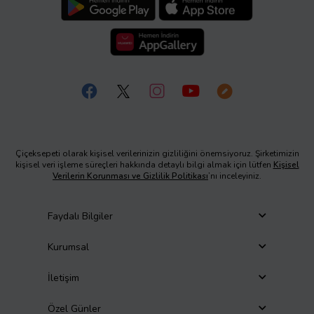
Çiçeksepeti olarak kişisel verilerinizin gizliliğini önemsiyoruz. Şirketimizin
kişisel veri işleme süreçleri hakkında detaylı bilgi almak için lütfen
Kişisel
Verilerin Korunması ve Gizlilik Politikası
’nı inceleyiniz.
Faydalı Bilgiler
Kurumsal
İletişim
Özel Günler