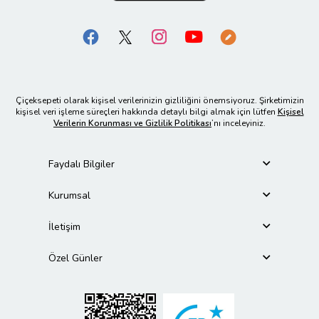
Çiçeksepeti olarak kişisel verilerinizin gizliliğini önemsiyoruz. Şirketimizin
kişisel veri işleme süreçleri hakkında detaylı bilgi almak için lütfen
Kişisel
Verilerin Korunması ve Gizlilik Politikası
’nı inceleyiniz.
Faydalı Bilgiler
Kurumsal
İletişim
Özel Günler