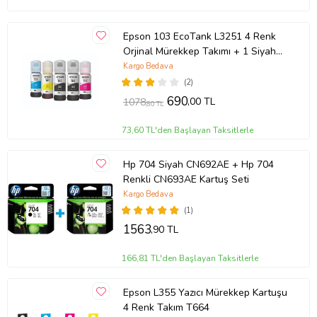
Epson 103 EcoTank L3251 4 Renk
Orjinal Mürekkep Takımı + 1 Siyah
Hediye
Kargo Bedava
(2)
690
,00 TL
1078
,80 TL
73,60 TL'den Başlayan Taksitlerle
Hp 704 Siyah CN692AE + Hp 704
Renkli CN693AE Kartuş Seti
Kargo Bedava
(1)
1563
,90 TL
166,81 TL'den Başlayan Taksitlerle
Epson L355 Yazıcı Mürekkep Kartuşu
4 Renk Takım T664