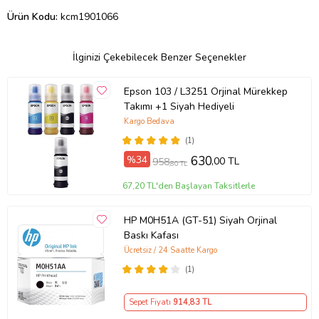
Ürün Kodu:
kcm1901066
İlginizi Çekebilecek Benzer Seçenekler
Epson 103 / L3251 Orjinal Mürekkep
Takımı +1 Siyah Hediyeli
Kargo Bedava
(1)
%34
630
,00 TL
958
,80 TL
67,20 TL'den Başlayan Taksitlerle
HP M0H51A (GT-51) Siyah Orjinal
Baskı Kafası
Ücretsiz / 24 Saatte Kargo
(1)
Sepet Fiyatı
914
,83 TL