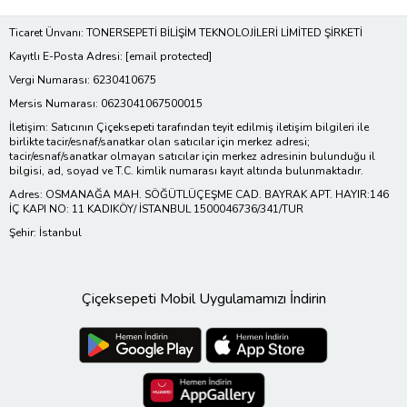
Ticaret Ünvanı: TONERSEPETİ BİLİŞİM TEKNOLOJİLERİ LİMİTED ŞİRKETİ
Kayıtlı E-Posta Adresi:
[email protected]
Vergi Numarası: 6230410675
Mersis Numarası: 0623041067500015
İletişim: Satıcının Çiçeksepeti tarafından teyit edilmiş iletişim bilgileri ile
birlikte tacir/esnaf/sanatkar olan satıcılar için merkez adresi;
tacir/esnaf/sanatkar olmayan satıcılar için merkez adresinin bulunduğu il
bilgisi, ad, soyad ve T.C. kimlik numarası kayıt altında bulunmaktadır.
Adres: OSMANAĞA MAH. SÖĞÜTLÜÇEŞME CAD. BAYRAK APT. HAYIR:146
İÇ KAPI NO: 11 KADIKÖY/ İSTANBUL 1500046736/341/TUR
Şehir: İstanbul
Çiçeksepeti Mobil Uygulamamızı İndirin