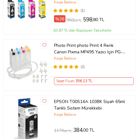
Kargo Bedava
(1)
%38
598
,80 TL
960
,00 TL
63,87 TL'den Başlayan Taksitlerle
Photo Print photo Print 4 Renk
Canon Pixma MP495 Yazıcı Için PG-
510 / CL-511 Uyumlu Şeffaf
Kargo Bedava
Bitmeyen Kartuş Tankı (Boş)
(2)
Sepet Fiyatı
356
,13 TL
EPSON T00S14A 103BK Siyah 65ml
Tanklı Sistem Mürekkebi
Kargo Bedava
384
,00 TL
1174
,80 TL