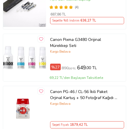
(4)
687
,86 TL
Sepette %8 İndirim
636
,27 TL
Canon Pixma G3480 Orijinal
Mürekkep Seti
Kargo Bedava
%27
649
,00 TL
890
,00 TL
69,22 TL'den Başlayan Taksitlerle
Canon PG-46 / CL-56 İkili Paket
Orjinal Kartuş + 50 Fotoğraf Kağıdı -
E204 / E304
Kargo Bedava
Sepet Fiyatı
1879
,42 TL