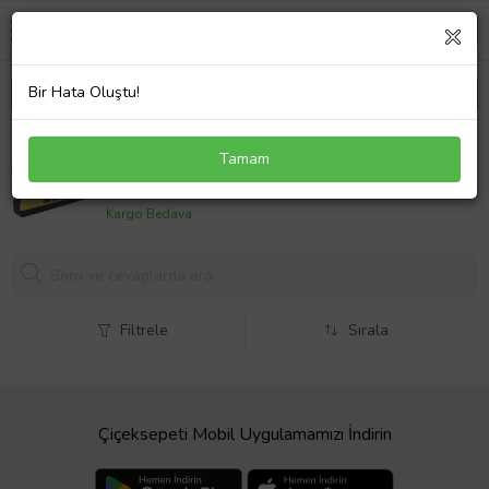
Bir Hata Oluştu!
Tonersepeti Hp 953XL-F6U18AE Sarı Geri Dönüşüm
Tamam
Kartuş
1356,
06 TL
Kargo Bedava
Filtrele
Sırala
Çiçeksepeti Mobil Uygulamamızı İndirin