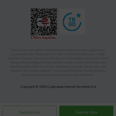
Türkiye’nin önde gelen online alışveriş sitesi ve mobil uygulaması
Çiçeksepeti’nde, ihtiyacınız olan tüm ürünleri bulabilirsiniz. Çiçek,
Çikolata, Hediye, Kişiye Özel Ürünler ve Hediye Setleri gibi birçok farklı
kategoride aradığınız binlerce ürünü sizlere sunuyor ve zamanında
kapınıza getiriyoruz! Siz de ister sevdiklerinizi mutlu etmek için, ister
kendiniz için sipariş verebilir; Çiçeksepeti Extra’nın fırsatlarla dolu
dünyasıyla tanışarak mutlu bir gün geçirebilirsiniz.
Copyright © 2026 Çiçeksepeti İnternet Hizmetleri A.Ş
Satıcıya Sor
Sepete Ekle