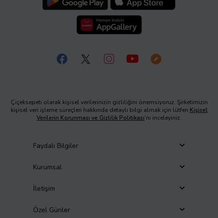
Çiçeksepeti olarak kişisel verilerinizin gizliliğini önemsiyoruz. Şirketimizin
kişisel veri işleme süreçleri hakkında detaylı bilgi almak için lütfen
Kişisel
Verilerin Korunması ve Gizlilik Politikası
’nı inceleyiniz.
Faydalı Bilgiler
Kurumsal
İletişim
Özel Günler