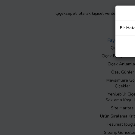
Çiçeksepeti olarak kişisel verilerinizin giz
Bir Hat
Faydalı Bilgil
Çiçek Bakımı
Çiçek Eşliğinde N
Çiçek Anlamla
Özel Günler
Mevsimlere Gö
Çiçekler
Yenilebilir Çiç
Saklama Koşull
Site Haritası
Ürün Sıralama Krit
Teslimat İpuçla
Sipariş Güncell