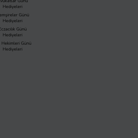
vukatlar Günü
Hediyeleri
emşireler Günü
Hediyeleri
Eczacılık Günü
Hediyeleri
ş Hekimleri Günü
Hediyeleri