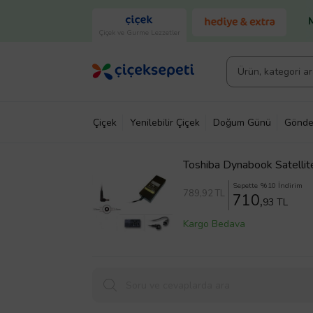
Çiçek ve Gurme Lezzetler
Çiçek
Yenilebilir Çiçek
Doğum Günü
Gönde
Toshiba Dynabook Satelli
Sepette %10 İndirim
789
,92 TL
710,
93 TL
Kargo Bedava