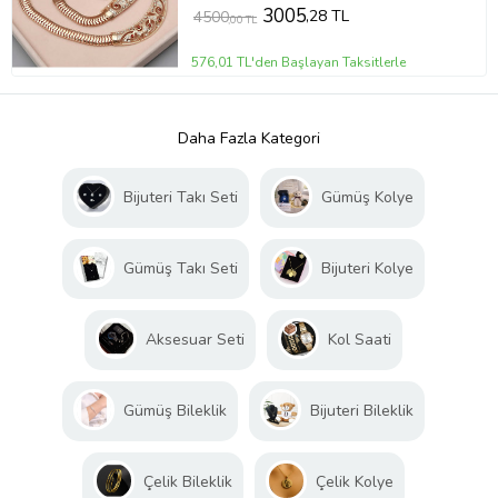
3005
,28 TL
4500
,00 TL
576,01 TL'den Başlayan Taksitlerle
Daha Fazla Kategori
Bijuteri Takı Seti
Gümüş Kolye
Gümüş Takı Seti
Bijuteri Kolye
Aksesuar Seti
Kol Saati
Gümüş Bileklik
Bijuteri Bileklik
Çelik Bileklik
Çelik Kolye