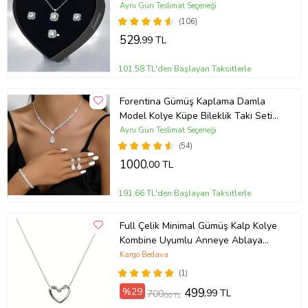
Hediye Takı Seti PS3786
Aynı Gün Teslimat Seçeneği
(106)
529
,99 TL
101,58 TL'den Başlayan Taksitlerle
Forentina Gümüş Kaplama Damla
Model Kolye Küpe Bileklik Takı Seti
PS3702
Aynı Gün Teslimat Seçeneği
(54)
1000
,00 TL
191,66 TL'den Başlayan Taksitlerle
Full Çelik Minimal Gümüş Kalp Kolye
Kombine Uyumlu Anneye Ablaya
Hediye Takı Doğum Günü Yıldönümü
Kargo Bedava
Eşe Hanıma Sevgiliye Kız Kardeşe
(1)
Arkadaşa Dosta
%29
499
,99 TL
700
,00 TL