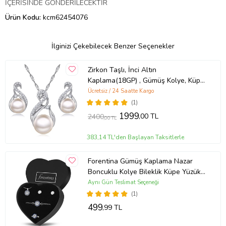
İÇERİSİNDE GÖNDERİLECEKTİR
Ürün Kodu:
kcm62454076
İlginizi Çekebilecek Benzer Seçenekler
Zirkon Taşlı, İnci Altın
Kaplama(18GP) , Gümüş Kolye, Küpe
,Takı Seti Ahşap Kutu (Gümüş)
Ücretsiz / 24 Saatte Kargo
(1)
1999
,00 TL
2400
,00 TL
383,14 TL'den Başlayan Taksitlerle
Forentina Gümüş Kaplama Nazar
Boncuklu Kolye Bileklik Küpe Yüzük
Kalpli Kutuda Takı Seti PS3262
Aynı Gün Teslimat Seçeneği
(1)
499
,99 TL