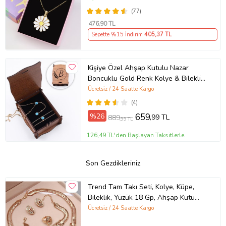
(77)
476
,90 TL
Sepette %15 İndirim
405
,37 TL
Kişiye Özel Ahşap Kutulu Nazar
Boncuklu Gold Renk Kolye & Bileklik
Hediye Seti
Ücretsiz / 24 Saatte Kargo
(4)
%26
659
,99 TL
889
,99 TL
126,49 TL'den Başlayan Taksitlerle
Son Gezdikleriniz
Trend Tam Takı Seti, Kolye, Küpe,
Bileklik, Yüzük 18 Gp, Ahşap Kutu
Içerisinde
Ücretsiz / 24 Saatte Kargo