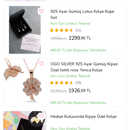
925 Ayar Gümüş Lotus Kolye Küpe
Set
Aynı Gün Ücretsiz Teslimat
(11)
2299
,90 TL
2999
,90 TL
440,81 TL'den Başlayan Taksitlerle
OGO SİLVER 925 Ayar Gümüş Kişiye
Özel İsimli rose Yonca Kolye
Aynı Gün Ücretsiz Teslimat
(29)
1926
,59 TL
2129
,39 TL
369,26 TL'den Başlayan Taksitlerle
Hediye Kutusunda Kişiye Özel Kolye
Aynı Gün Ücretsiz Teslimat