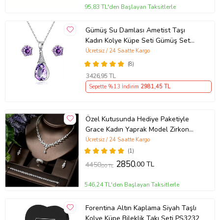
95,83 TL'den Başlayan Taksitlerle
Gümüş Su Damlası Ametist Taşı
Kadın Kolye Küpe Seti Gümüş Set
(Mor)
Ücretsiz / 24 Saatte Kargo
(8)
3426
,95 TL
Sepette %13 İndirim
2981
,45 TL
Özel Kutusunda Hediye Paketiyle
Grace Kadın Yaprak Model Zirkon
Taşlı Takı Seti Kolye Küpe Bileklik
Ücretsiz / 24 Saatte Kargo
Yüzük Hediye Set
(1)
2850
,00 TL
4450
,00 TL
546,24 TL'den Başlayan Taksitlerle
Forentina Altın Kaplama Siyah Taşlı
Kolye Küpe Bileklik Takı Seti PS3232