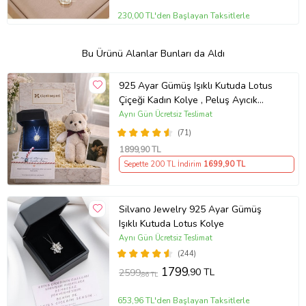
230,00 TL'den Başlayan Taksitlerle
Bu Ürünü Alanlar Bunları da Aldı
925 Ayar Gümüş Işıklı Kutuda Lotus
Çiçeği Kadın Kolye , Peluş Ayıcık
Anahtarlık Marteniçka Bileklik,
Aynı Gün Ücretsiz Teslimat
Polaroid Fotoğraf Hediye
(71)
1899
,90 TL
Sepette 200 TL İndirim
1699
,90 TL
Silvano Jewelry 925 Ayar Gümüş
Işıklı Kutuda Lotus Kolye
Aynı Gün Ücretsiz Teslimat
(244)
1799
,90 TL
2599
,86 TL
653,96 TL'den Başlayan Taksitlerle