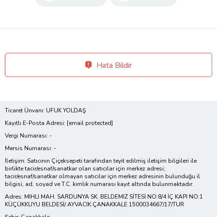
Hata Bildir
Ticaret Ünvanı: UFUK YOLDAŞ
Kayıtlı E-Posta Adresi:
[email protected]
Vergi Numarası: -
Mersis Numarası: -
İletişim: Satıcının Çiçeksepeti tarafından teyit edilmiş iletişim bilgileri ile
birlikte tacir/esnaf/sanatkar olan satıcılar için merkez adresi;
tacir/esnaf/sanatkar olmayan satıcılar için merkez adresinin bulunduğu il
bilgisi, ad, soyad ve T.C. kimlik numarası kayıt altında bulunmaktadır.
Adres: MIHLI MAH. SARDUNYA SK. BELDEMIZ SİTESİ NO:8/4 İÇ KAPI NO:1
KÜÇÜKKUYU BELDESİ/ AYVACIK ÇANAKKALE 1500034667/17/TUR
Şehir: Çanakkale