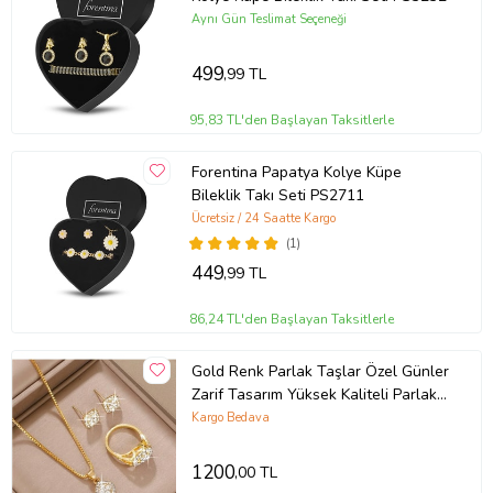
Aynı Gün Teslimat Seçeneği
499
,99 TL
95,83 TL'den Başlayan Taksitlerle
Forentina Papatya Kolye Küpe
Bileklik Takı Seti PS2711
Ücretsiz / 24 Saatte Kargo
(1)
449
,99 TL
86,24 TL'den Başlayan Taksitlerle
Gold Renk Parlak Taşlar Özel Günler
Zarif Tasarım Yüksek Kaliteli Parlak
Takı Set Şık Bir Hediye
Kargo Bedava
1200
,00 TL