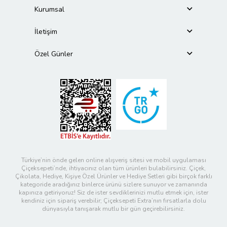
Kurumsal
İletişim
Özel Günler
Türkiye’nin önde gelen online alışveriş sitesi ve mobil uygulaması
Çiçeksepeti’nde, ihtiyacınız olan tüm ürünleri bulabilirsiniz. Çiçek,
Çikolata, Hediye, Kişiye Özel Ürünler ve Hediye Setleri gibi birçok farklı
kategoride aradığınız binlerce ürünü sizlere sunuyor ve zamanında
kapınıza getiriyoruz! Siz de ister sevdiklerinizi mutlu etmek için, ister
kendiniz için sipariş verebilir; Çiçeksepeti Extra’nın fırsatlarla dolu
dünyasıyla tanışarak mutlu bir gün geçirebilirsiniz.