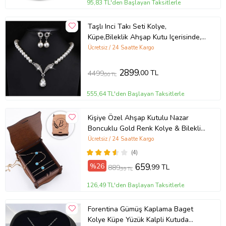
95,83 TL'den Başlayan Taksitlerle
Taşlı Inci Takı Seti Kolye,
Küpe,Bileklik Ahşap Kutu Içerisinde,
Sevgililer Günü Hediyesi
Ücretsiz / 24 Saatte Kargo
2899
,00 TL
4499
,00 TL
555,64 TL'den Başlayan Taksitlerle
Kişiye Özel Ahşap Kutulu Nazar
Boncuklu Gold Renk Kolye & Bileklik
Hediye Seti
Ücretsiz / 24 Saatte Kargo
(4)
%26
659
,99 TL
889
,99 TL
126,49 TL'den Başlayan Taksitlerle
Forentina Gümüş Kaplama Baget
Kolye Küpe Yüzük Kalpli Kutuda