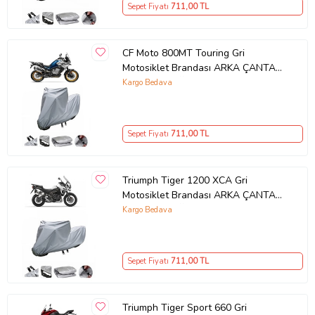
Sepet Fiyatı
711
,00 TL
CF Moto 800MT Touring Gri
Motosiklet Brandası ARKA ÇANTA
UYUMLU DEĞİLDİR
Kargo Bedava
Sepet Fiyatı
711
,00 TL
Triumph Tiger 1200 XCA Gri
Motosiklet Brandası ARKA ÇANTA
UYUMLU DEĞİLDİR
Kargo Bedava
Sepet Fiyatı
711
,00 TL
Triumph Tiger Sport 660 Gri