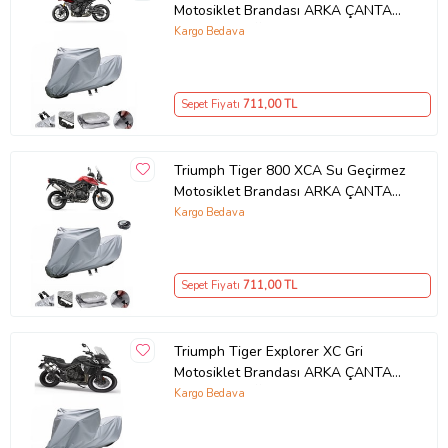
Motosiklet Brandası ARKA ÇANTA
UYUMLU DEĞİLDİR
Kargo Bedava
Sepet Fiyatı
711
,00 TL
Triumph Tiger 800 XCA Su Geçirmez
Motosiklet Brandası ARKA ÇANTA
UYUMLU
Kargo Bedava
Sepet Fiyatı
711
,00 TL
Triumph Tiger Explorer XC Gri
Motosiklet Brandası ARKA ÇANTA
UYUMLU DEĞİLDİR
Kargo Bedava