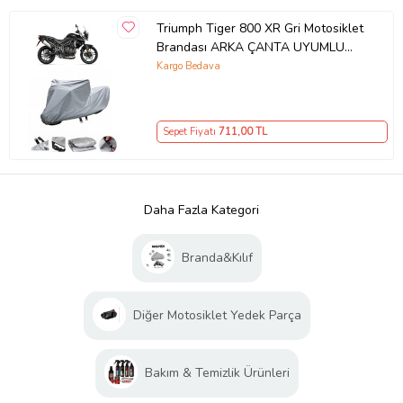
Triumph Tiger 800 XR Gri Motosiklet
Brandası ARKA ÇANTA UYUMLU
DEĞİLDİR
Kargo Bedava
Sepet Fiyatı
711
,00 TL
Daha Fazla Kategori
Branda&Kılıf
Diğer Motosiklet Yedek Parça
Bakım & Temizlik Ürünleri