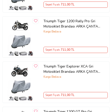
Sepet Fiyatı
711
,00 TL
Triumph Tiger 1200 Rally Pro Gri
Motosiklet Brandası ARKA ÇANTA
UYUMLU DEĞİLDİR
Kargo Bedava
Sepet Fiyatı
711
,00 TL
Triumph Tiger Explorer XCA Gri
Motosiklet Brandası ARKA ÇANTA
UYUMLU DEĞİLDİR
Kargo Bedava
Sepet Fiyatı
711
,00 TL
Triumph Tiger 1200 GT Pro Gri