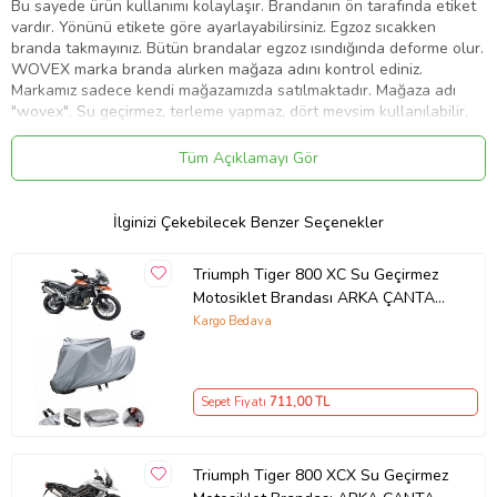
Bu sayede ürün kullanımı kolaylaşır. Brandanın ön tarafında etiket
vardır. Yönünü etikete göre ayarlayabilirsiniz. Egzoz sıcakken
branda takmayınız. Bütün brandalar egzoz ısındığında deforme olur.
WOVEX marka branda alırken mağaza adını kontrol ediniz.
Markamız sadece kendi mağazamızda satılmaktadır. Mağaza adı
"wovex". Su geçirmez, terleme yapmaz, dört mevsim kullanılabilir.
Ürünün taşıma çantası mevcuttur. %100 yerli üretimdir/Made in
Turkey. Motosikletinizi dört mevsim korumak sizin elinizde.
Tüm Açıklamayı Gör
Brandalar motosikletinizin koruyucu zırhıdır. Sağlam ve ergonomik
tasarımı sayesinde aracınız korunurken doğanın yıpratıcı etkisine de
teslim olmaz. Ürün motosikletinizin boyasına zarar vermez.
İlginizi Çekebilecek Benzer Seçenekler
Ürünümüzün dış kısmi özel su geçirmez malzemeden lamine
edilmiştir. Kış aylarında kar ve buzlanmaya karşı motorunuzu korur.
Triumph Tiger 800 XC Su Geçirmez
Yazın sıcak ve kuru havalarda aracınıza zarar vermez. Hırsızlığa
Motosiklet Brandası ARKA ÇANTA
karşı caydırıcıdır. Motosikletinizin toz, polen, kuş pisliği vb. gibi dış
UYUMLU
etkenlere maruz kalmasını engeller. Ürünümüz motosikletinizin
Kargo Bedava
hava ve polen filtreleri dahi ömrünü uzatır. +40 derece (hissedilen
+60 derece) ve -40 dereceye kadar dayanıklıdır. Özel branda
kumaşından üretilmiştir. ARKA ÇANTALI MOTORLAR İÇİN
Sepet Fiyatı
711
,00 TL
UYUMLUDUR
Ürün Kodu:
kcm79193860
Triumph Tiger 800 XCX Su Geçirmez