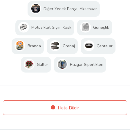
Diğer Yedek Parça, Aksesuar
Motosiklet Giyim Kask
Güneşlik
Branda
Grenaj
Çantalar
Güller
Rüzgar Siperlikleri
Hata Bildir