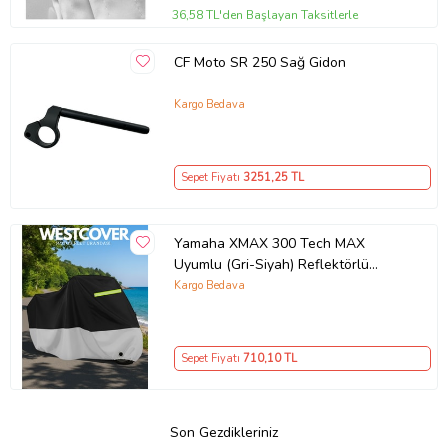
36,58 TL'den Başlayan Taksitlerle
CF Moto SR 250 Sağ Gidon
Kargo Bedava
Sepet Fiyatı
3251
,25 TL
Yamaha XMAX 300 Tech MAX
Uyumlu (Gri-Siyah) Reflektörlü
,Motosiklet Brandası,Motor Branda
Kargo Bedava
Motor Örtüsü (Güvenlik Kilidi ve
Bağlantı Tokalı)
Sepet Fiyatı
710
,10 TL
Son Gezdikleriniz