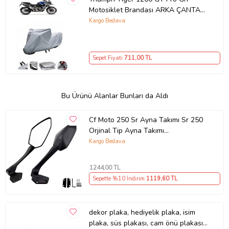
Motosiklet Brandası ARKA ÇANTA
UYUMLU DEĞİLDİR
Kargo Bedava
Sepet Fiyatı
711
,00 TL
Bu Ürünü Alanlar Bunları da Aldı
Cf Moto 250 Sr Ayna Takımı Sr 250
Orjinal Tip Ayna Takımı
Kaliteli_Supermoto (Renksiz)
Kargo Bedava
1244
,00 TL
Sepette %10 İndirim
1119
,60 TL
dekor plaka, hediyelik plaka, isim
plaka, süs plakası, cam önü plakası,