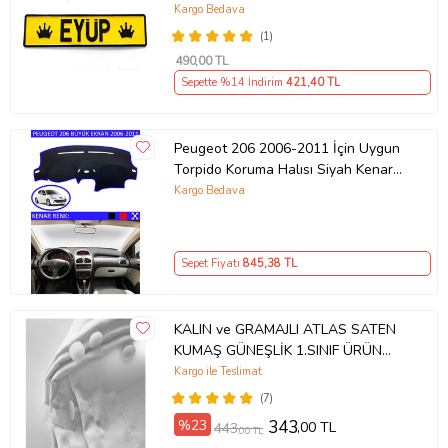
tırcı plakası (Sarı-Siyah)
Kargo Bedava
(1)
490
,00 TL
Sepette %14 İndirim
421
,40 TL
Peugeot 206 2006-2011 İçin Uygun
Torpido Koruma Halısı Siyah Kenar
Renk Mavi
Kargo Bedava
Sepet Fiyatı
845
,38 TL
KALIN ve GRAMAJLI ATLAS SATEN
KUMAŞ GÜNEŞLİK 1.SINIF ÜRÜN
(Beyaz)
Kargo ile Teslimat
(7)
%23
343
,00 TL
443
,00 TL