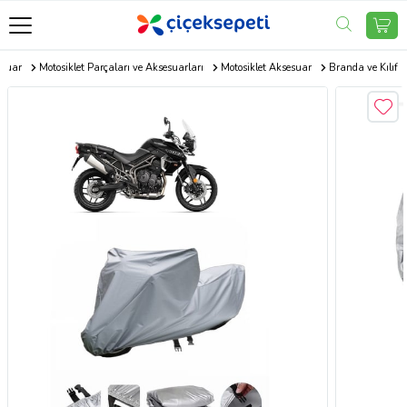
esuar
Motosiklet Parçaları ve Aksesuarları
Motosiklet Aksesuar
Branda ve Kılıf