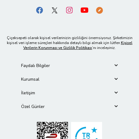
Çiçeksepeti olarak kişisel verilerinizin gizliliğini önemsiyoruz. Şirketimizin
kişisel veri işleme süreçleri hakkında detaylı bilgi almak için lütfen
Kişisel
Verilerin Korunması ve Gizlilik Politikası
’nı inceleyiniz.
Faydalı Bilgiler
Kurumsal
İletişim
Özel Günler