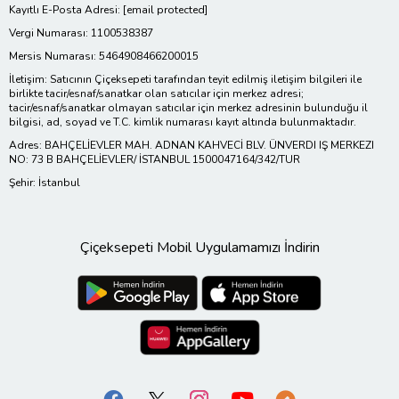
Kayıtlı E-Posta Adresi:
[email protected]
Vergi Numarası: 1100538387
Mersis Numarası: 5464908466200015
İletişim: Satıcının Çiçeksepeti tarafından teyit edilmiş iletişim bilgileri ile
birlikte tacir/esnaf/sanatkar olan satıcılar için merkez adresi;
tacir/esnaf/sanatkar olmayan satıcılar için merkez adresinin bulunduğu il
bilgisi, ad, soyad ve T.C. kimlik numarası kayıt altında bulunmaktadır.
Adres: BAHÇELİEVLER MAH. ADNAN KAHVECİ BLV. ÜNVERDI IŞ MERKEZI
NO: 73 B BAHÇELİEVLER/ İSTANBUL 1500047164/342/TUR
Şehir: İstanbul
Çiçeksepeti Mobil Uygulamamızı İndirin