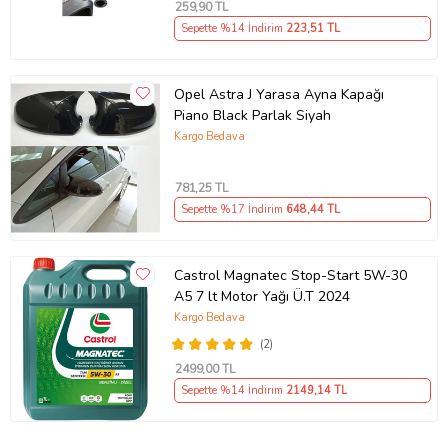
259
,90 TL
Sepette %14 İndirim
223
,51 TL
Opel Astra J Yarasa Ayna Kapağı
Piano Black Parlak Siyah
Kargo Bedava
781
,25 TL
Sepette %17 İndirim
648
,44 TL
Castrol Magnatec Stop-Start 5W-30
A5 7 lt Motor Yağı Ü.T 2024
Kargo Bedava
(2)
2499
,00 TL
Sepette %14 İndirim
2149
,14 TL