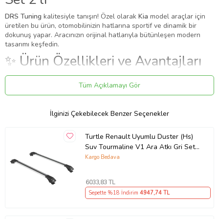
DRS Tuning
kalitesiyle tanışın! Özel olarak
Kia
model araçlar için
üretilen bu ürün, otomobilinizin hatlarına sportif ve dinamik bir
dokunuş yapar. Aracınızın orijinal hatlarıyla bütünleşen modern
tasarımı keşfedin.
✨ Ürün Özellikleri ve Avantajları
✔
Birebir Uyum:
Aracınızın orijinal ölçülerine sadık kalınarak
Tüm Açıklamayı Gör
üretilmiştir.
✔
Malzeme:
Dayanıklı ve uzun ömürlü malzeme.
●
Bu ürün, aracın tavanıyla tavan rayı arasında boşluk olan
İlginizi Çekebilecek Benzer Seçenekler
modeller için uygundur.
●
Aracınızın üzerinde yük taşımak için kullanılır.
Turtle Renault Uyumlu Duster (Hs)
Uygulama
Suv Tourmaline V1 Ara Atkı Gri Set
Aracınızın ölçülerine uygundur. Montaj işlemi el yatkınlığı
2'li (Karışık)
Kargo Bedava
gerektirebilir.
Hareketli araçta bu ürünle maksimum yük taşıma sınırı 75 kg’dır. (2
6033
,83 TL
ya da 3 alüminyum bar fark etmeksizin, yasal sınır 75 kg’dır.)
Hatalı bir alışveriş yapılmadığı sürece, alüminyum çubukların
Sepette %18 İndirim
4947
,74 TL
kesilmesine gerek yoktur.
Paket İçeriği