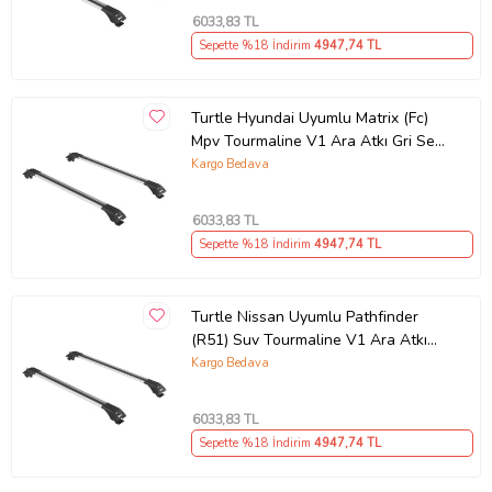
6033
,83 TL
Sepette %18 İndirim
4947
,74 TL
Turtle Hyundai Uyumlu Matrix (Fc)
Mpv Tourmaline V1 Ara Atkı Gri Set
2'li (Karışık)
Kargo Bedava
6033
,83 TL
Sepette %18 İndirim
4947
,74 TL
Turtle Nissan Uyumlu Pathfinder
(R51) Suv Tourmaline V1 Ara Atkı
Gri Set 2'li (Karışık)
Kargo Bedava
6033
,83 TL
Sepette %18 İndirim
4947
,74 TL