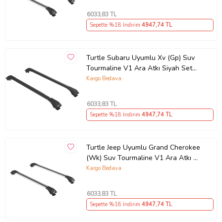
6033
,83 TL
Sepette %18 İndirim
4947
,74 TL
Turtle Subaru Uyumlu Xv (Gp) Suv
Tourmaline V1 Ara Atkı Siyah Set
2'li (Karışık)
Kargo Bedava
6033
,83 TL
Sepette %18 İndirim
4947
,74 TL
Turtle Jeep Uyumlu Grand Cherokee
(Wk) Suv Tourmaline V1 Ara Atkı Gri
Set 2'li (Karışık)
Kargo Bedava
6033
,83 TL
Sepette %18 İndirim
4947
,74 TL