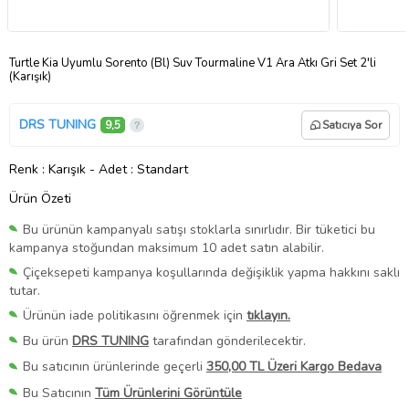
Turtle Kia Uyumlu Sorento (Bl) Suv Tourmaline V1 Ara Atkı Gri Set 2'li
(Karışık)
DRS TUNING
9,5
Satıcıya Sor
Renk
: Karışık
-
Adet
: Standart
Ürün Özeti
Bu ürünün kampanyalı satışı stoklarla sınırlıdır. Bir tüketici bu
kampanya stoğundan maksimum 10 adet satın alabilir.
Çiçeksepeti kampanya koşullarında değişiklik yapma hakkını saklı
tutar.
Ürünün iade politikasını öğrenmek için
tıklayın.
Bu ürün
DRS TUNING
tarafından gönderilecektir.
Bu satıcının ürünlerinde geçerli
350,00 TL Üzeri Kargo Bedava
Bu Satıcının
Tüm Ürünlerini Görüntüle