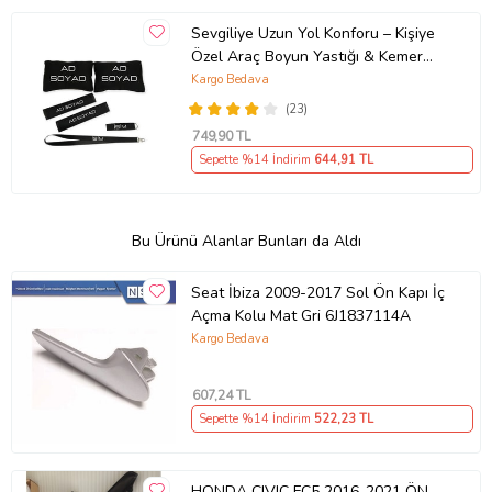
Sevgiliye Uzun Yol Konforu – Kişiye
Özel Araç Boyun Yastığı & Kemer
Pedi Hediye Seti
Kargo Bedava
(23)
749
,90 TL
Sepette %14 İndirim
644
,91 TL
Bu Ürünü Alanlar Bunları da Aldı
Seat İbiza 2009-2017 Sol Ön Kapı İç
Açma Kolu Mat Gri 6J1837114A
Kargo Bedava
607
,24 TL
Sepette %14 İndirim
522
,23 TL
HONDA CIVIC FC5 2016-2021 ÖN