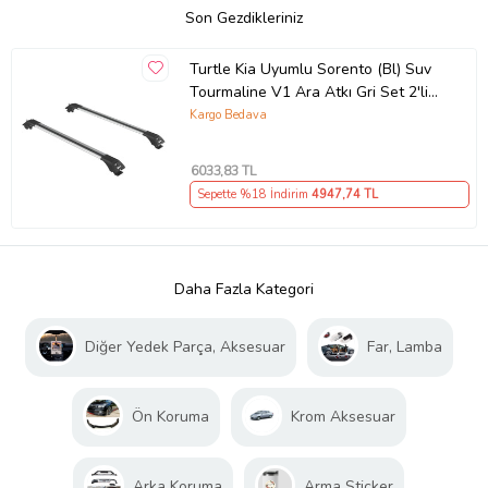
Son Gezdikleriniz
Turtle Kia Uyumlu Sorento (Bl) Suv
Tourmaline V1 Ara Atkı Gri Set 2'li
(Karışık)
Kargo Bedava
6033
,83 TL
Sepette %18 İndirim
4947
,74 TL
Daha Fazla Kategori
Diğer Yedek Parça, Aksesuar
Far, Lamba
Ön Koruma
Krom Aksesuar
Arka Koruma
Arma Sticker