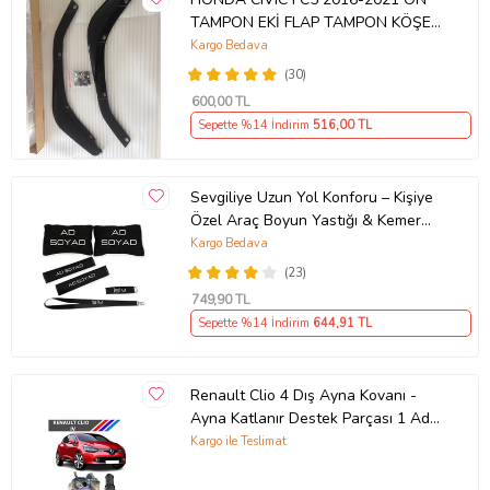
TAMPON EKİ FLAP TAMPON KÖŞESİ
TAKIM SAĞ SOL KAMPANYA ŞOKK
Kargo Bedava
FİYAT OEM
(30)
600
,00 TL
Sepette %14 İndirim
516
,00 TL
Sevgiliye Uzun Yol Konforu – Kişiye
Özel Araç Boyun Yastığı & Kemer
Pedi Hediye Seti
Kargo Bedava
(23)
749
,90 TL
Sepette %14 İndirim
644
,91 TL
Renault Clio 4 Dış Ayna Kovanı -
Ayna Katlanır Destek Parçası 1 Adet
490307706 M3625
Kargo ile Teslimat