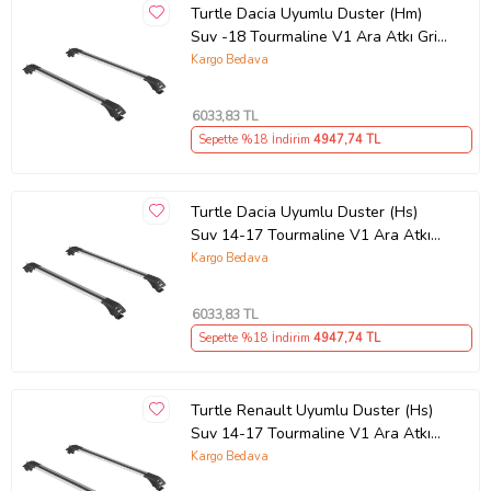
Turtle Dacia Uyumlu Duster (Hm)
2 Adet Alüminyum Çubuk (İlan başlığında yer alan araca tam
Suv -18 Tourmaline V1 Ara Atkı Gri
uyumlu ölçüde) 1 araçlık bağlantı kiti (2 adet alüminyum çubuğa
Set 2'li (Karışık)
Kargo Bedava
göre aşağıdaki gibidir.) 4 Bağlantı Ana gövdesi 4 Bağlantı Ana
Gövde Kilitli Kapağı 2 Adet Anahtar İlan başlığında yazan araç
modeline uygun yardımcı bağlantı kiti.
6033
,83 TL
Güvenli Teslimat
Sepette %18 İndirim
4947
,74 TL
Siparişleriniz darbe emici özel ambalajlarla, kargoda zarar
görmeyecek şekilde paketlenerek tarafınıza ulaştırılır. %100
Müşteri memnuniyeti garantisiyle.
Turtle Dacia Uyumlu Duster (Hs)
Suv 14-17 Tourmaline V1 Ara Atkı
Gri Set 2'li (Karışık)
Kargo Bedava
Ürün Kodu:
kcm70495966
6033
,83 TL
Sepette %18 İndirim
4947
,74 TL
Turtle Renault Uyumlu Duster (Hs)
Suv 14-17 Tourmaline V1 Ara Atkı
Gri Set 2'li (Karışık)
Kargo Bedava