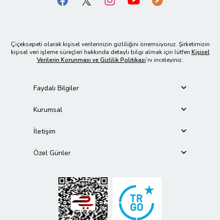
Çiçeksepeti olarak kişisel verilerinizin gizliliğini önemsiyoruz. Şirketimizin
kişisel veri işleme süreçleri hakkında detaylı bilgi almak için lütfen
Kişisel
Verilerin Korunması ve Gizlilik Politikası
’nı inceleyiniz.
Faydalı Bilgiler
Kurumsal
İletişim
Özel Günler