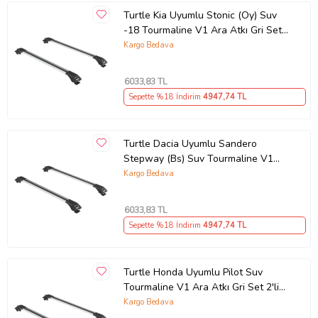
Turtle Kia Uyumlu Stonic (Oy) Suv
-18 Tourmaline V1 Ara Atkı Gri Set
2'li (Karışık)
Kargo Bedava
6033
,83 TL
Sepette %18 İndirim
4947
,74 TL
Turtle Dacia Uyumlu Sandero
Stepway (Bs) Suv Tourmaline V1
Ara Atkı Gri Set 2'li (Karışık)
Kargo Bedava
6033
,83 TL
Sepette %18 İndirim
4947
,74 TL
Turtle Honda Uyumlu Pilot Suv
Tourmaline V1 Ara Atkı Gri Set 2'li
(Karışık)
Kargo Bedava