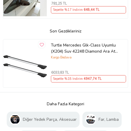
781
,25 TL
Sepette %17 İndirim
648
,44 TL
Son Gezdikleriniz
Turtle Mercedes Glk-Class Uyumlu
(X204) Suv 42248 Diamond Ara Atkı
Gri 2'li Set (Karışık)
Kargo Bedava
6033
,83 TL
Sepette %18 İndirim
4947
,74 TL
Daha Fazla Kategori
Diğer Yedek Parça, Aksesuar
Far, Lamba