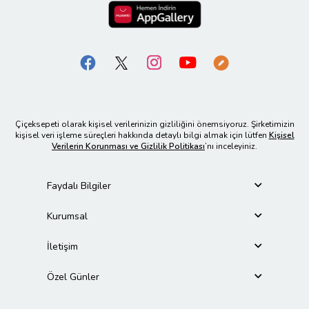
Çiçeksepeti olarak kişisel verilerinizin gizliliğini önemsiyoruz. Şirketimizin
kişisel veri işleme süreçleri hakkında detaylı bilgi almak için lütfen
Kişisel
Verilerin Korunması ve Gizlilik Politikası
’nı inceleyiniz.
Faydalı Bilgiler
Kurumsal
İletişim
Özel Günler