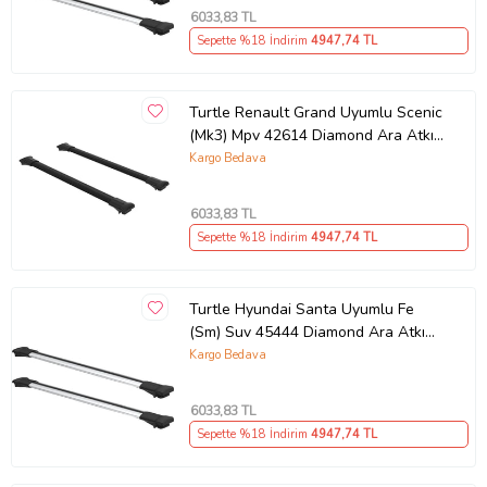
6033
,83 TL
Sepette %18 İndirim
4947
,74 TL
Turtle Renault Grand Uyumlu Scenic
(Mk3) Mpv 42614 Diamond Ara Atkı
Siyah 2'li Set (Karışık)
Kargo Bedava
6033
,83 TL
Sepette %18 İndirim
4947
,74 TL
Turtle Hyundai Santa Uyumlu Fe
(Sm) Suv 45444 Diamond Ara Atkı
Gri 2'li Set (Karışık)
Kargo Bedava
6033
,83 TL
Sepette %18 İndirim
4947
,74 TL