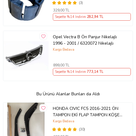
(3)
329
,00 TL
Sepette %14 İndirim
282
,94 TL
Opel Vectra B Ön Panjur Nikelajlı
1996 - 2001 / 6320072 Nikelajlı
Kargo Bedava
899
,00 TL
Sepette %14 İndirim
773
,14 TL
Bu Ürünü Alanlar Bunları da Aldı
HONDA CIVIC FC5 2016-2021 ÖN
TAMPON EKİ FLAP TAMPON KÖŞESİ
TAKIM SAĞ SOL KAMPANYA ŞOKK
Kargo Bedava
FİYAT OEM
(30)