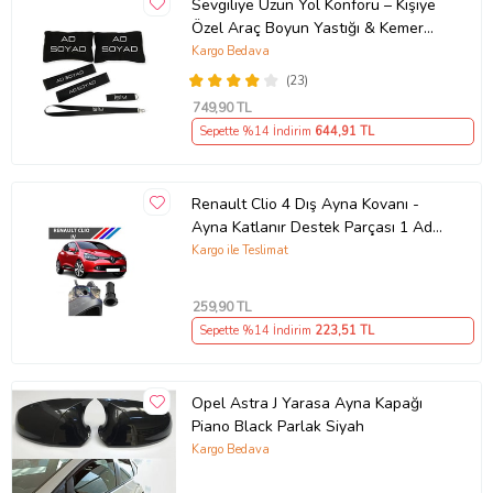
Sevgiliye Uzun Yol Konforu – Kişiye
Özel Araç Boyun Yastığı & Kemer
Pedi Hediye Seti
Kargo Bedava
(23)
749
,90 TL
Sepette %14 İndirim
644
,91 TL
Renault Clio 4 Dış Ayna Kovanı -
Ayna Katlanır Destek Parçası 1 Adet
490307706 M3625
Kargo ile Teslimat
259
,90 TL
Sepette %14 İndirim
223
,51 TL
Opel Astra J Yarasa Ayna Kapağı
Piano Black Parlak Siyah
Kargo Bedava