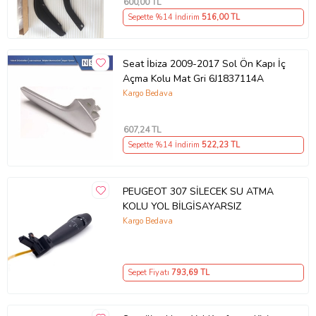
600
,00 TL
Sepette %14 İndirim
516
,00 TL
Seat İbiza 2009-2017 Sol Ön Kapı İç
Açma Kolu Mat Gri 6J1837114A
Kargo Bedava
607
,24 TL
Sepette %14 İndirim
522
,23 TL
PEUGEOT 307 SİLECEK SU ATMA
KOLU YOL BİLGİSAYARSIZ
Kargo Bedava
Sepet Fiyatı
793
,69 TL