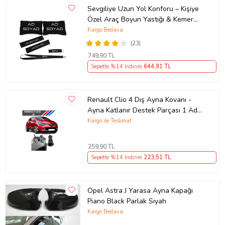
Sevgiliye Uzun Yol Konforu – Kişiye
Özel Araç Boyun Yastığı & Kemer
Pedi Hediye Seti
Kargo Bedava
(23)
749
,90 TL
Sepette %14 İndirim
644
,91 TL
Renault Clio 4 Dış Ayna Kovanı -
Ayna Katlanır Destek Parçası 1 Adet
490307706 M3625
Kargo ile Teslimat
259
,90 TL
Sepette %14 İndirim
223
,51 TL
Opel Astra J Yarasa Ayna Kapağı
Piano Black Parlak Siyah
Kargo Bedava