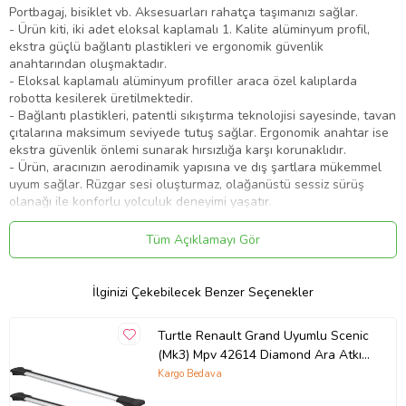
Portbagaj, bisiklet vb. Aksesuarları rahatça taşımanızı sağlar.
- Ürün kiti, iki adet eloksal kaplamalı 1. Kalite alüminyum profil,
ekstra güçlü bağlantı plastikleri ve ergonomik güvenlik
anahtarından oluşmaktadır.
- Eloksal kaplamalı alüminyum profiller araca özel kalıplarda
robotta kesilerek üretilmektedir.
- Bağlantı plastikleri, patentli sıkıştırma teknolojisi sayesinde, tavan
çıtalarına maksimum seviyede tutuş sağlar. Ergonomik anahtar ise
ekstra güvenlik önlemi sunarak hırsızlığa karşı korunaklıdır.
- Ürün, aracınızın aerodinamik yapısına ve dış şartlara mükemmel
uyum sağlar. Rüzgar sesi oluşturmaz, olağanüstü sessiz sürüş
olanağı ile konforlu yolculuk deneyimi yaşatır.
Montaj:
Ürünün montajı kolaydır, ekstra delme kesme işlemi
Tüm Açıklamayı Gör
gerektirmez. Ayrıca paket içerisinde montaj talimatı
gönderilmektedir.
İlginizi Çekebilecek Benzer Seçenekler
Dikkat:
Ürün Sunrooflu ve Cam Tavanlı araçlar için uyumlu değildir.
Ürün aracınızda takılıyken Sunroof veya Cam Tavan açılmaz
Turtle Renault Grand Uyumlu Scenic
(Mk3) Mpv 42614 Diamond Ara Atkı
Gri 2'li Set (Karışık)
Kargo Bedava
Ürün Kodu:
kcm34921757