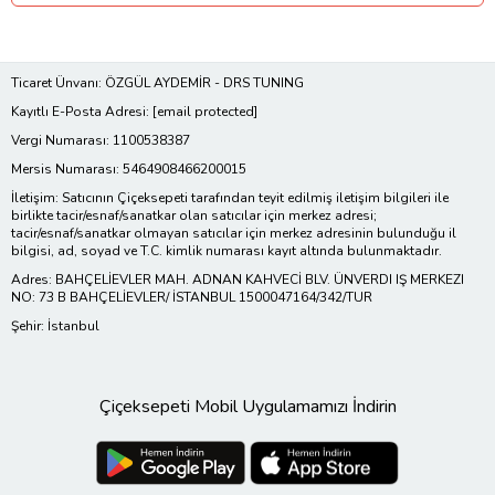
Ticaret Ünvanı: ÖZGÜL AYDEMİR - DRS TUNING
Kayıtlı E-Posta Adresi:
[email protected]
Vergi Numarası: 1100538387
Mersis Numarası: 5464908466200015
İletişim: Satıcının Çiçeksepeti tarafından teyit edilmiş iletişim bilgileri ile
birlikte tacir/esnaf/sanatkar olan satıcılar için merkez adresi;
tacir/esnaf/sanatkar olmayan satıcılar için merkez adresinin bulunduğu il
bilgisi, ad, soyad ve T.C. kimlik numarası kayıt altında bulunmaktadır.
Adres: BAHÇELİEVLER MAH. ADNAN KAHVECİ BLV. ÜNVERDI IŞ MERKEZI
NO: 73 B BAHÇELİEVLER/ İSTANBUL 1500047164/342/TUR
Şehir: İstanbul
Çiçeksepeti Mobil Uygulamamızı İndirin