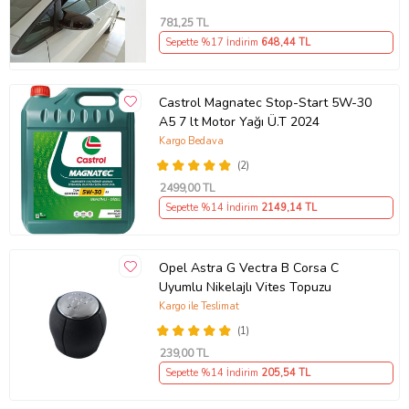
781
,25 TL
Sepette %17 İndirim
648
,44 TL
Castrol Magnatec Stop-Start 5W-30
A5 7 lt Motor Yağı Ü.T 2024
Kargo Bedava
(2)
2499
,00 TL
Sepette %14 İndirim
2149
,14 TL
Opel Astra G Vectra B Corsa C
Uyumlu Nikelajlı Vites Topuzu
Kargo ile Teslimat
(1)
239
,00 TL
Sepette %14 İndirim
205
,54 TL