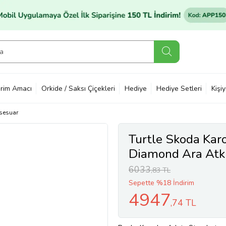
rim Amacı
Orkide / Saksı Çiçekleri
Hediye
Hediye Setleri
Kişi
sesuar
Turtle Skoda Ka
Diamond Ara Atkı 
6033
,83 TL
Sepette %18 İndirim
4947
,74 TL