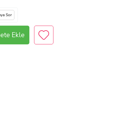
ıya Sor
ete Ekle