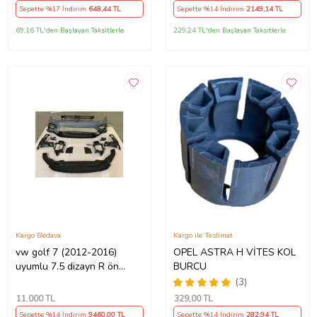
Sepette %17 İndirim
648
,44 TL
Sepette %14 İndirim
2149
,14 TL
69,16 TL'den Başlayan Taksitlerle
229,24 TL'den Başlayan Taksitlerle
Kargo Bedava
Kargo ile Teslimat
vw golf 7 (2012-2016)
OPEL ASTRA H VİTES KOL
uyumlu 7.5 dizayn R ön
BURCU
tampon seti
(3)
11.000
TL
329
,00 TL
Sepette %14 İndirim
9460
,00 TL
Sepette %14 İndirim
282
,94 TL