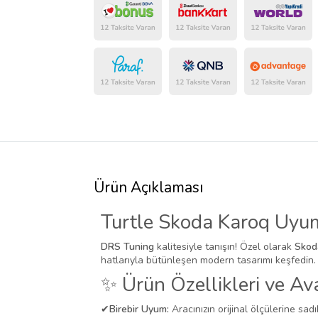
Ürün Açıklaması
Turtle Skoda Karoq Uyum
DRS Tuning
kalitesiyle tanışın! Özel olarak
Sko
hatlarıyla bütünleşen modern tasarımı keşfedin.
✨ Ürün Özellikleri ve Ava
✔
Birebir Uyum:
Aracınızın orijinal ölçülerine sadı