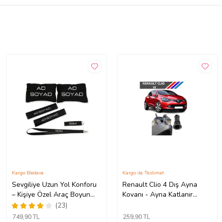
Kargo Bedava
Kargo ile Teslimat
Sevgiliye Uzun Yol Konforu
Renault Clio 4 Dış Ayna
– Kişiye Özel Araç Boyun
Kovanı - Ayna Katlanır
Yastığı & Kemer Pedi Hediye
Destek Parçası 1 Adet
(23)
Seti
490307706 M3625
749
,90 TL
259
,90 TL