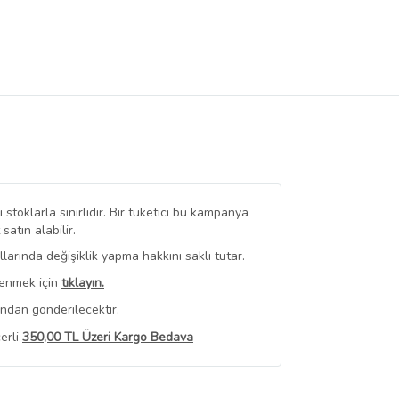
stoklarla sınırlıdır. Bir tüketici bu kampanya
tın alabilir.
arında değişiklik yapma hakkını saklı tutar.
renmek için
tıklayın.
ından gönderilecektir.
erli
350,00 TL Üzeri Kargo Bedava
 Görüntüle
iyat bilgileri, satıcı tarafından