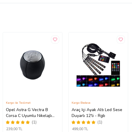
Kargo ile Teslimat
Kargo Bedava
Opel Astra G Vectra B
Araç Içi Ayak Altı Led Sese
Corsa C Uyumlu Nikelajlı
Duyarlı 12'li - Rgb
Vites Topuzu
(1)
(1)
239
,00 TL
499
,00 TL