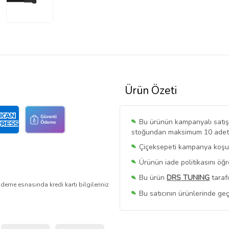
Ürün Özeti
Bu ürünün kampanyalı satışı 
stoğundan maksimum 10 adet sa
Çiçeksepeti kampanya koşull
Ürünün iade politikasını öğ
Bu ürün
DRS TUNING
taraf
deme esnasında kredi kartı bilgileriniz
Bu satıcının ürünlerinde geç
Bu Satıcının
Tüm Ürünlerini
Ürün sayfasında gördüğünüz f