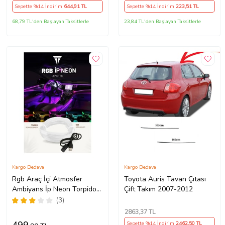
Sepette %14 İndirim
644
,91 TL
Sepette %14 İndirim
223
,51 TL
68,79 TL'den Başlayan Taksitlerle
23,84 TL'den Başlayan Taksitlerle
Kargo Bedava
Kargo Bedava
Rgb Araç İçi Atmosfer
Toyota Auris Tavan Çıtası
Ambiyans İp Neon Torpido
Çift Takım 2007-2012
Led 3 Metre USB Girişli
(3)
2863
,37 TL
Sepette %14 İndirim
2462
,50 TL