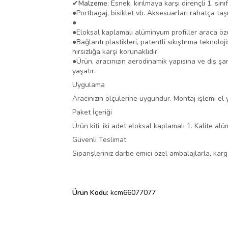
✔
Malzeme:
Esnek, kırılmaya karşı dirençli 1. sını
●
Portbagaj, bisiklet vb. Aksesuarları rahatça taş
●
●
Eloksal kaplamalı alüminyum profiller araca öze
●
Bağlantı plastikleri, patentli sıkıştırma tekno
hırsızlığa karşı korunaklıdır.
●
Ürün, aracınızın aerodinamik yapısına ve dış ş
yaşatır.
Uygulama
Aracınızın ölçülerine uygundur. Montaj işlemi el ya
Paket İçeriği
Ürün kiti, iki adet eloksal kaplamalı 1. Kalite a
Güvenli Teslimat
Siparişleriniz darbe emici özel ambalajlarla, ka
Ürün Kodu:
kcm66077077