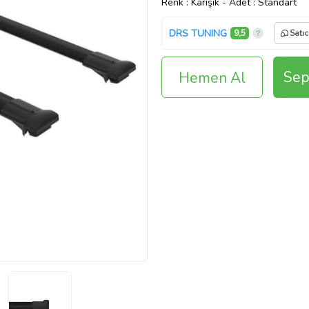
Renk
: Karışık
-
Adet
: Standart
DRS TUNING
9,5
Satıc
Sep
Hemen Al