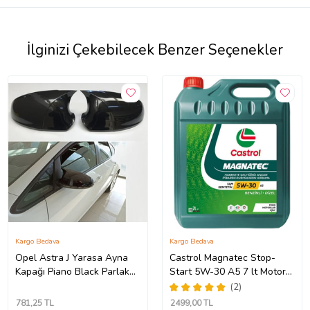
İlginizi Çekebilecek Benzer Seçenekler
Kargo Bedava
Kargo Bedava
Opel Astra J Yarasa Ayna
Castrol Magnatec Stop-
Kapağı Piano Black Parlak
Start 5W-30 A5 7 lt Motor
Siyah
Yağı Ü.T 2024
(2)
781
,25 TL
2499
,00 TL