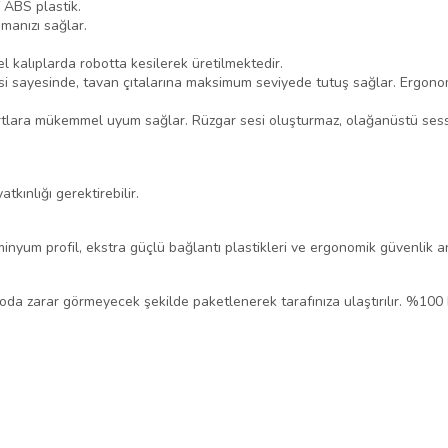
f ABS plastik.
ımanızı sağlar.
l kalıplarda robotta kesilerek üretilmektedir.
lojisi sayesinde, tavan çıtalarına maksimum seviyede tutuş sağlar. Ergo
artlara mükemmel uyum sağlar. Rüzgar sesi oluşturmaz, olağanüstü sessi
tkınlığı gerektirebilir.
lüminyum profil, ekstra güçlü bağlantı plastikleri ve ergonomik güvenlik
rgoda zarar görmeyecek şekilde paketlenerek tarafınıza ulaştırılır. %100