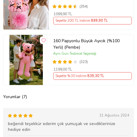
Sevgiliye Hediye
(354)
1099
,90 TL
Sepette 200 TL İndirim
899
,90 TL
160 Papyonlu Büyük Ayıcık (%100
Yerli) (Pembe)
Aynı Gün Teslimat Seçeneği
(323)
1199
,00 TL
Sepette %30 İndirim
839
,30 TL
Yorumlar (7)
21 Ağustos 2024
beğendi teşekkür ederim çok yumuşak ve sevdiklerinize
hediye edin