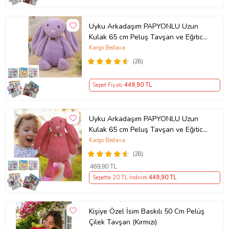
Uyku Arkadaşım PAPYONLU Uzun
Kulak 65 cm Peluş Tavşan ve Eğitici
Eğlenceli Etkinlik SETİ (Lila)
Kargo Bedava
(28)
Sepet Fiyatı
449
,90 TL
Uyku Arkadaşım PAPYONLU Uzun
Kulak 65 cm Peluş Tavşan ve Eğitici
Eğlenceli Etkinlik SETİ (Fuşya)
Kargo Bedava
(28)
469
,90 TL
Sepette 20 TL İndirim
449
,90 TL
Kişiye Özel İsim Baskılı 50 Cm Pelüş
Çilek Tavşan (Kırmızı)