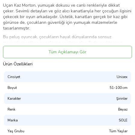
Uçan Kaz Morton, yumuşak dokusu ve canlı renkleriyle dikkat
çeker. Sevimli detayları ve göz alıcı kanatlarıyla her çocuğun ilgisini
çekecek bir oyun arkadaşıdır. Üstelik, kanatları gerçek bir kaz gibi
görünse de, çocukların güvenliği için yumuşak malzemelerle
tasarlanmıştır.
Bu peluş oyuncak, çocukların hayal dünyalarında sonsuz
maceralara yelken açmalarına yardımcı olur. Evde, parkta veya
yolda, Uçan Kaz Morton her zaman çocukların yanında olacak ve
Tüm Açıklamayı Gör
onlara sonsuz eğlence sunacak.
Sole Oyuncak'ın kaliteli ve güvenilir ürünleriyle üretilen Uçan Kaz
Ürün Özellikleri
Morton, çocukların güvenliğini ve mutluluğunu ön planda tutar.
Eğlenceli ve macera dolu oyunlar için, Uçan Kaz Morton'u tercih
Cinsiyet
Unisex
edin ve çocuklarınızın yüzünde gülümseme yaratın!
Boyut
51-100 cm
Nostaljik çizgi filmi olan Nils Holgersson'un Harika Yolculuğu çizgi
filminden tanıdığımız Nils Holgersson'un harika dostu Uçan Kaz
Karakter
Şirinler
Morton artık çocuğunuzun da dostu olabilir.
Uçan Kaz Morton Pleuş Uyku Arkadaşı %100 Yerli üretimdir ve 75
Renk
Beyaz
cm boyundadır.
Marka
SOLE
Peluş oyuncakların üretiminde birinci sınıf malzeme
kullanılmaktadır.Üretim sonrasında tüm peluş oyuncaklar birçok
Yaş Grubu
Tüm Yaşlar
teste tabi tutulmaktadır.Avrupa norm ve standartlarına uygun CE