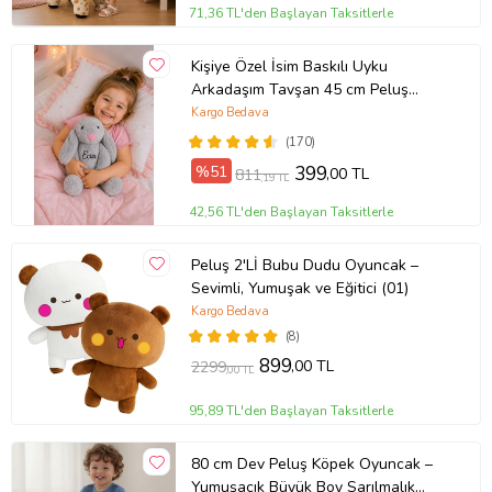
71,36 TL'den Başlayan Taksitlerle
Kişiye Özel İsim Baskılı Uyku
Arkadaşım Tavşan 45 cm Peluş
Tavşan (GRİ)
Kargo Bedava
(170)
%51
399
,00 TL
811
,19 TL
42,56 TL'den Başlayan Taksitlerle
Peluş 2'Lİ Bubu Dudu Oyuncak –
Sevimli, Yumuşak ve Eğitici (01)
Kargo Bedava
(8)
899
,00 TL
2299
,00 TL
95,89 TL'den Başlayan Taksitlerle
80 cm Dev Peluş Köpek Oyuncak –
Yumuşacık Büyük Boy Sarılmalık