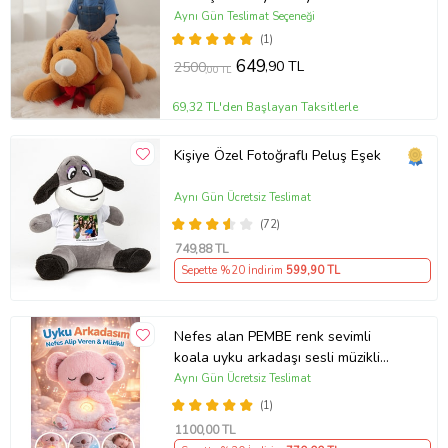
Sevimli Köpek Pelüş Çocuk &
Aynı Gün Teslimat Seçeneği
Sevgiliye Hediye
(1)
649
,90 TL
2500
,00 TL
69,32 TL'den Başlayan Taksitlerle
Kişiye Özel Fotoğraflı Peluş Eşek
Aynı Gün Ücretsiz Teslimat
(72)
749
,88 TL
Sepette %20 İndirim
599
,90 TL
Nefes alan PEMBE renk sevimli
koala uyku arkadaşı sesli müzikli
ışıklı
Aynı Gün Ücretsiz Teslimat
(1)
1100
,00 TL