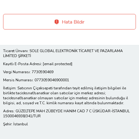
Hata Bildir
Ticaret Ünvanı: SOLE GLOBAL ELEKTRONİK TİCARET VE PAZARLAMA
LİMİTED ŞİRKETİ
Kayıtlı E-Posta Adresi:
[email protected]
Vergi Numarası: 7730590469
Mersis Numarası: 0773059046900001
İletişim: Satıcının Çiçeksepeti tarafından teyit edilmiş iletişim bilgileri ile
birlikte tacir/esnaf/sanatkar olan satıcılar için merkez adresi;
tacir/esnaf/sanatkar olmayan satıcılar için merkez adresinin bulunduğu il
bilgisi, ad, soyad ve T.C. kimlik numarası kayıt altında bulunmaktadır.
Adres: GÜZELTEPE MAH ZÜBEYDE HANIM CAD 7 C ÜSKÜDAR-İSTANBUL
1500046938/341/TUR
Şehir: İstanbul