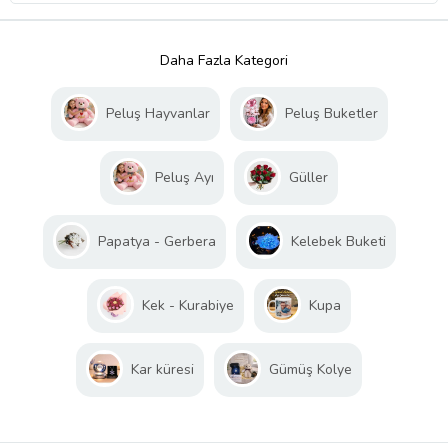
Daha Fazla Kategori
Peluş Hayvanlar
Peluş Buketler
Peluş Ayı
Güller
Papatya - Gerbera
Kelebek Buketi
Kek - Kurabiye
Kupa
Kar küresi
Gümüş Kolye