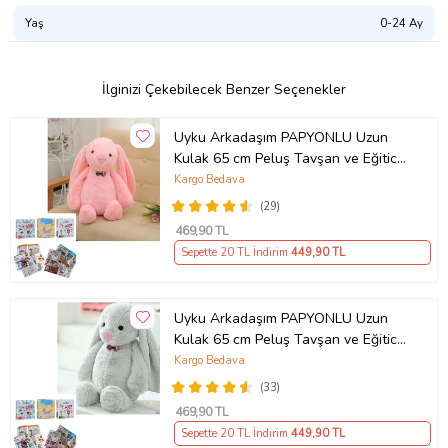
sertifikasına sahiptir.Makinada 30 derecede yıkayınız. Makinada
Yaş
0-24 Ay
kurutmayınız. Ağartıcı kullanmayınız. Ütülemeyiniz. Kuru temizleme
yapmayınız. Benzer renklerle yıkayınız.
Ürün Kodu:
kcs608062636
İlginizi Çekebilecek Benzer Seçenekler
Uyku Arkadaşım PAPYONLU Uzun
Kulak 65 cm Peluş Tavşan ve Eğitici
Eğlenceli Etkinlik SETİ (Pembe)
Kargo Bedava
(29)
469
,90 TL
Sepette 20 TL İndirim
449
,90 TL
Uyku Arkadaşım PAPYONLU Uzun
Kulak 65 cm Peluş Tavşan ve Eğitici
Eğlenceli Etkinlik SETİ (Gri)
Kargo Bedava
(33)
469
,90 TL
Sepette 20 TL İndirim
449
,90 TL