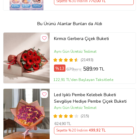
Sepette %30 İndirim
770
,00 TL
Bu Ürünü Alanlar Bunları da Aldı
Kırmızı Gerbera Çiçek Buketi
Aynı Gün Ücretsiz Teslimat
(21493)
%13
589
,99 TL
679
,99 TL
122,91 TL'den Başlayan Taksitlerle
Led Işıklı Pembe Kelebek Buketi
Sevgiliye Hediye Pembe Çiçek Buketi
Aynı Gün Ücretsiz Teslimat
(215)
624
,90 TL
Sepette %20 İndirim
499
,92 TL