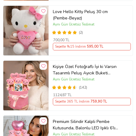
Love Hello Kitty Peluş 30 cm
(Pembe-Beyaz)
Aynı Gün Ücretsiz Teslimat
(2)
700
,00 TL
Sepette %15 İndirim
595
,00 TL
Kişiye Özel Fotoğraflı İyi ki Varsın
Tasarımlı Peluş Ayıcık Buketi
(Pembe)
Aynı Gün Ücretsiz Teslimat
(142)
1124
,87 TL
Sepette 365 TL İndirim
759
,90 TL
Premium Silindir Kalpli Pembe
Kutusunda, Balonlu LED Işıklı 6’lı
Pembe Ayıcık Buketi Arkadaşa
Aynı Gün Ücretsiz Teslimat