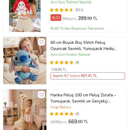
Aynı Gün Teslimat Seçeneği
(611)
%32
399
,99 TL
591
,48 TL
42,66 TL'den Başlayan Taksitlerle
60 cm Büyük Boy Stitch Peluş
Oyuncak Sevimli, Yumuşacık Hediye
& Koleksiyon Ürünü
Aynı Gün Ücretsiz Teslimat
(9)
749
,90 TL
Sepette %7 İndirim
697
,41 TL
Harika Peluş 100 cm Peluş Zürafa –
Yumuşacık, Sevimli ve Gerçekçi
Tasarım!
Kargo Bedava
(3)
669
,00 TL
1699
,00 TL