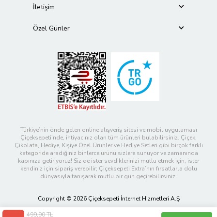
İletişim
Özel Günler
Türkiye’nin önde gelen online alışveriş sitesi ve mobil uygulaması
Çiçeksepeti’nde, ihtiyacınız olan tüm ürünleri bulabilirsiniz. Çiçek,
Çikolata, Hediye, Kişiye Özel Ürünler ve Hediye Setleri gibi birçok farklı
kategoride aradığınız binlerce ürünü sizlere sunuyor ve zamanında
kapınıza getiriyoruz! Siz de ister sevdiklerinizi mutlu etmek için, ister
kendiniz için sipariş verebilir; Çiçeksepeti Extra’nın fırsatlarla dolu
dünyasıyla tanışarak mutlu bir gün geçirebilirsiniz.
Copyright © 2026 Çiçeksepeti İnternet Hizmetleri A.Ş
499,90 TL