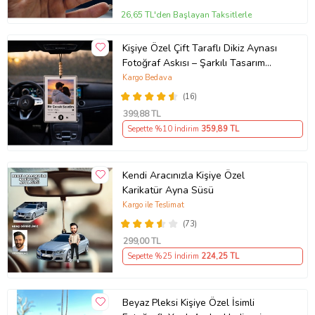
26,65 TL'den Başlayan Taksitlerle
Kişiye Özel Çift Taraflı Dikiz Aynası
Fotoğraf Askısı – Şarkılı Tasarım
Araç Süsü
Kargo Bedava
(16)
399
,88 TL
Sepette %10 İndirim
359
,89 TL
Kendi Aracınızla Kişiye Özel
Karikatür Ayna Süsü
Kargo ile Teslimat
(73)
299
,00 TL
Sepette %25 İndirim
224
,25 TL
Beyaz Pleksi Kişiye Özel İsimli