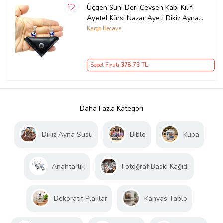
Üçgen Suni Deri Cevşen Kabı Kılıfı
Ayetel Kürsi Nazar Ayeti Dikiz Ayna
Süsü
Kargo Bedava
Sepet Fiyatı
378
,73 TL
Daha Fazla Kategori
Dikiz Ayna Süsü
Biblo
Kupa
Anahtarlık
Fotoğraf Baskı Kağıdı
Dekoratif Plaklar
Kanvas Tablo