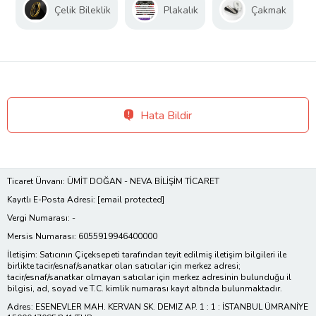
Çelik Bileklik
Plakalık
Çakmak
Hata Bildir
Ticaret Ünvanı: ÜMİT DOĞAN - NEVA BİLİŞİM TİCARET
Kayıtlı E-Posta Adresi:
[email protected]
Vergi Numarası: -
Mersis Numarası: 6055919946400000
İletişim: Satıcının Çiçeksepeti tarafından teyit edilmiş iletişim bilgileri ile
birlikte tacir/esnaf/sanatkar olan satıcılar için merkez adresi;
tacir/esnaf/sanatkar olmayan satıcılar için merkez adresinin bulunduğu il
bilgisi, ad, soyad ve T.C. kimlik numarası kayıt altında bulunmaktadır.
Adres: ESENEVLER MAH. KERVAN SK. DEMIZ AP. 1 : 1 : İSTANBUL ÜMRANİYE