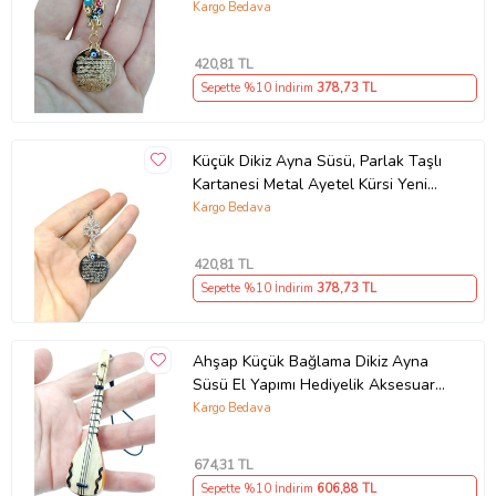
Yapımı Lüks Aksesuar
Kargo Bedava
420
,81 TL
Sepette %10 İndirim
378
,73 TL
Küçük Dikiz Ayna Süsü, Parlak Taşlı
Kartanesi Metal Ayetel Kürsi Yeni
Araba Hediyesi
Kargo Bedava
420
,81 TL
Sepette %10 İndirim
378
,73 TL
Ahşap Küçük Bağlama Dikiz Ayna
Süsü El Yapımı Hediyelik Aksesuar
10 Cm, Minyatür Saz
Kargo Bedava
674
,31 TL
Sepette %10 İndirim
606
,88 TL