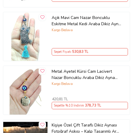
Açık Mavi Cam Nazar Boncuklu
Eskitme Metal Kedi Araba Dikiz Ayna
Süsü Hediyelik Aksesuar/ Püsküllü
Kargo Bedava
Sepet Fiyatı
530
,83 TL
Metal Ayetel Kürsi Cam Lacivert
Nazar Boncuklu Araba Dikiz Ayna
Süsü Gold Renkli
Kargo Bedava
420
,81 TL
Sepette %10 İndirim
378
,73 TL
Kişiye Özel Çift Taraflı Dikiz Aynası
Fotoğraf Askısı – Kalp Tasarımlı Araç