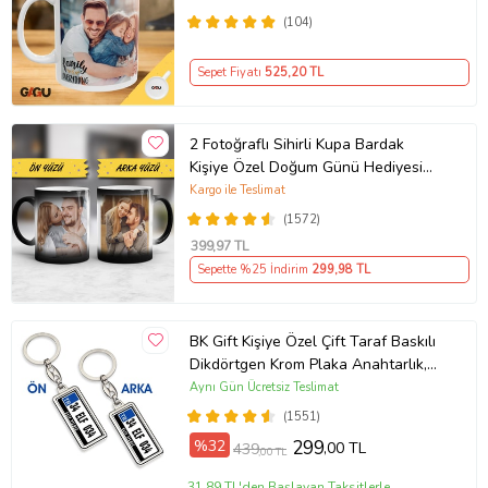
(104)
Sepet Fiyatı
525
,20 TL
2 Fotoğraflı Sihirli Kupa Bardak
Kişiye Özel Doğum Günü Hediyesi
Sevgiliye Hediye Anneye Babaya
Kargo ile Teslimat
Ablaya Abiye Kız Erkek Kardeşe
(1572)
Arkadaşa Resimli Günü Yıl Dönümü
399
,97 TL
Hediyesi
Sepette %25 İndirim
299
,98 TL
BK Gift Kişiye Özel Çift Taraf Baskılı
Dikdörtgen Krom Plaka Anahtarlık,
Babaya Hediye, Sevgiliye, Arkadaşa
Aynı Gün Ücretsiz Teslimat
Hediye, Doğum Günü Hediyesi
(1551)
%32
299
,00 TL
439
,00 TL
31,89 TL'den Başlayan Taksitlerle