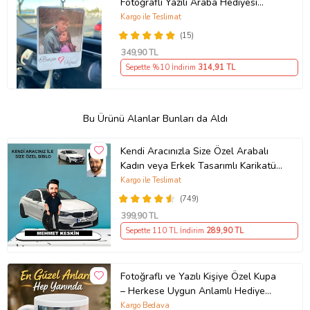
Fotoğraflı Yazılı Araba Hediyesi
Araba Süsü Dikiz Aynası Süsü - Çift
Kargo ile Teslimat
Taraflı
(15)
349
,90 TL
Sepette %10 İndirim
314
,91 TL
Bu Ürünü Alanlar Bunları da Aldı
Kendi Aracınızla Size Özel Arabalı
Kadın veya Erkek Tasarımlı Karikatür
Biblo , Babalar Günü Hediyesi,
Kargo ile Teslimat
Erkeğe Hediye, Rent A Car Hediyesi
(749)
399
,90 TL
Sepette 110 TL İndirim
289
,90 TL
Fotoğraflı ve Yazılı Kişiye Özel Kupa
– Herkese Uygun Anlamlı Hediye
Porselen Baskılı Kupa (Beyaz)
Kargo Bedava