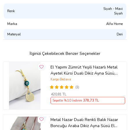
Siyah - Mavi
Renk
Siyah
Marka
Alfa Home
Materyal
Deri
İlginizi Çekebilecek Benzer Seçenekler
El Yapımı Zümrüt Yeşili Nazarlı Metal
Ayetel Kürsi Dualı Dikiz Ayna Süsü,
Yeni Araba Hediyesi
Kargo Bedava
(1)
420
,81 TL
Sepette %10 İndirim
378
,73 TL
Metal Nazar Dualı Renkli Balık Nazar
Boncuğu Araba Dikiz Ayna Süsü El