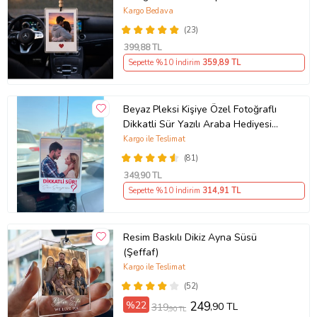
Süsü
Kargo Bedava
(23)
399
,88 TL
Sepette %10 İndirim
359
,89 TL
Beyaz Pleksi Kişiye Özel Fotoğraflı
Dikkatli Sür Yazılı Araba Hediyesi
Araba Süsü Dikiz Aynası Süsü
Kargo ile Teslimat
(81)
349
,90 TL
Sepette %10 İndirim
314
,91 TL
Resim Baskılı Dikiz Ayna Süsü
(Şeffaf)
Kargo ile Teslimat
(52)
%22
249
,90 TL
319
,90 TL