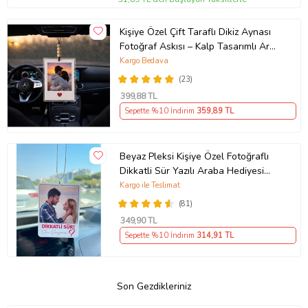
Kişiye Özel Çift Taraflı Dikiz Aynası
Fotoğraf Askısı – Kalp Tasarımlı Araç
Süsü
Kargo Bedava
(23)
399
,88 TL
Sepette %10 İndirim
359
,89 TL
Beyaz Pleksi Kişiye Özel Fotoğraflı
Dikkatli Sür Yazılı Araba Hediyesi
Araba Süsü Dikiz Aynası Süsü
Kargo ile Teslimat
(81)
349
,90 TL
Sepette %10 İndirim
314
,91 TL
Son Gezdikleriniz