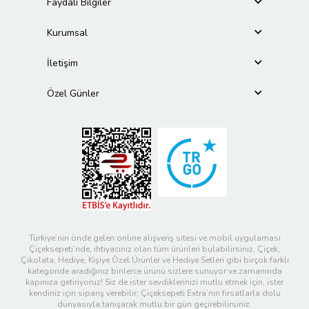
Faydalı Bilgiler
Kurumsal
İletişim
Özel Günler
Türkiye’nin önde gelen online alışveriş sitesi ve mobil uygulaması
Çiçeksepeti’nde, ihtiyacınız olan tüm ürünleri bulabilirsiniz. Çiçek,
Çikolata, Hediye, Kişiye Özel Ürünler ve Hediye Setleri gibi birçok farklı
kategoride aradığınız binlerce ürünü sizlere sunuyor ve zamanında
kapınıza getiriyoruz! Siz de ister sevdiklerinizi mutlu etmek için, ister
kendiniz için sipariş verebilir; Çiçeksepeti Extra’nın fırsatlarla dolu
dünyasıyla tanışarak mutlu bir gün geçirebilirsiniz.