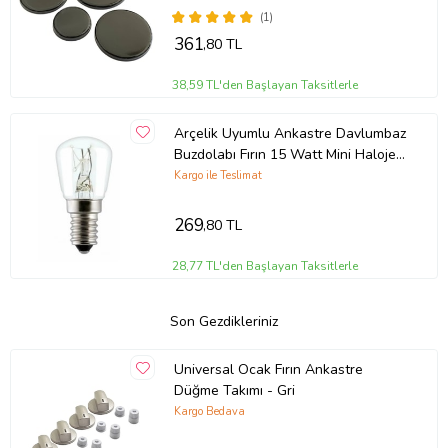
(1)
361
,80 TL
38,59 TL'den Başlayan Taksitlerle
Arçelik Uyumlu Ankastre Davlumbaz
Buzdolabı Fırın 15 Watt Mini Halojen
Ampül 1 Adet
Kargo ile Teslimat
269
,80 TL
28,77 TL'den Başlayan Taksitlerle
Son Gezdikleriniz
Universal Ocak Fırın Ankastre
Düğme Takımı - Gri
Kargo Bedava