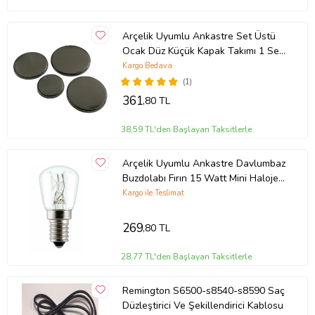
Arçelik Uyumlu Ankastre Set Üstü
Ocak Düz Küçük Kapak Takımı 1 Set
(Gri)
Kargo Bedava
(1)
361
,80 TL
38,59 TL'den Başlayan Taksitlerle
Arçelik Uyumlu Ankastre Davlumbaz
Buzdolabı Fırın 15 Watt Mini Halojen
Ampül 1 Adet
Kargo ile Teslimat
269
,80 TL
28,77 TL'den Başlayan Taksitlerle
Remington S6500-s8540-s8590 Saç
Düzleştirici Ve Şekillendirici Kablosu