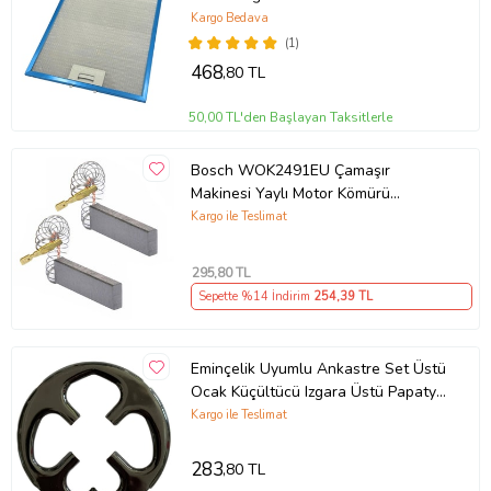
Kargo Bedava
(1)
468
,80 TL
50,00 TL'den Başlayan Taksitlerle
Bosch WOK2491EU Çamaşır
Makinesi Yaylı Motor Kömürü
(5x12.5x32)
Kargo ile Teslimat
295
,80 TL
Sepette %14 İndirim
254
,39 TL
Eminçelik Uyumlu Ankastre Set Üstü
Ocak Küçültücü Izgara Üstü Papatya
Cezvelik 1 Adet
Kargo ile Teslimat
283
,80 TL