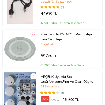
Ücretsiz / 24 Saatte Kargo
(6)
449
,90 TL
47,98 TL'den Başlayan Taksitlerle
Kiwi Uyumlu KMO4243 Mikrodalga
Fırın Cam Tepsi
Kargo Bedava
597
,80 TL
63,76 TL'den Başlayan Taksitlerle
ARÇELİK Uyumlu Set
Üstü,Ankastre,Fırın Ve Ocak Düğme
Takımı (Beyaz)
24 Saatte Kargo
(5)
%12
199
,00 TL
225
,00 TL