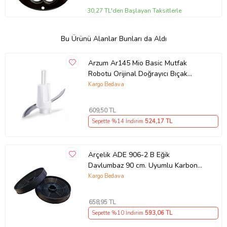
30,27 TL'den Başlayan Taksitlerle
Bu Ürünü Alanlar Bunları da Aldı
Arzum Ar145 Mio Basic Mutfak
Robotu Orijinal Doğrayıcı Bıçak
(448777114) Uyumlu
Kargo Bedava
609
,50 TL
Sepette %14 İndirim
524
,17 TL
Arçelik ADE 906-2 B Eğik
Davlumbaz 90 cm. Uyumlu Karbon
Filtre 7705331102
Kargo Bedava
658
,95 TL
Sepette %10 İndirim
593
,06 TL