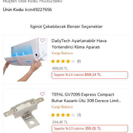
Müşteri Stok Kodu: HG0025840
Ürün Kodu:
kcm49227656
İlginizi Çekebilecek Benzer Seçenekler
DailyTech Ayarlanabilir Hava
Yönlendirici Klima Aparatı
Kargo Bedava
(8)
999
,00 TL
Sepette %14 İndirim
859
,14 TL
TEFAL GV7095 Express Compact
Buhar Kazanlı Ütü 308 Derece Limit
Termik Termostat Uyumlu
Kargo Bedava
(3)
394
,45 TL
Sepette %10 İndirim
355
,01 TL