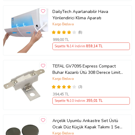
DailyTech Ayarlanabilir Hava
Yönlendirici Klima Aparatı
Kargo Bedava
(8)
999
,00 TL
Sepette %14 İndirim
859
,14 TL
TEFAL GV7095 Express Compact
Buhar Kazanlı Ütü 308 Derece Limit
Termik Termostat Uyumlu
Kargo Bedava
(3)
394
,45 TL
Sepette %10 İndirim
355
,01 TL
Arçelik Uyumlu Ankastre Set Üstü
Ocak Düz Küçük Kapak Takımı 1 Set
(Gri)
Kargo Bedava