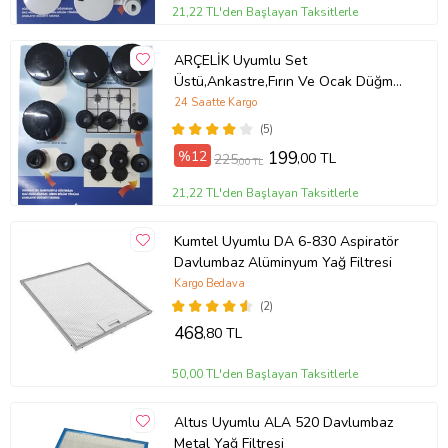
21,22 TL'den Başlayan Taksitlerle
ARÇELİK Uyumlu Set
Üstü,Ankastre,Fırın Ve Ocak Düğme
Takımı (Siyah)
24 Saatte Kargo
(5)
%12
199
,00 TL
225
,00 TL
21,22 TL'den Başlayan Taksitlerle
Kumtel Uyumlu DA 6-830 Aspiratör
Davlumbaz Alüminyum Yağ Filtresi
Kargo Bedava
(2)
468
,80 TL
50,00 TL'den Başlayan Taksitlerle
Altus Uyumlu ALA 520 Davlumbaz
Metal Yağ Filtresi