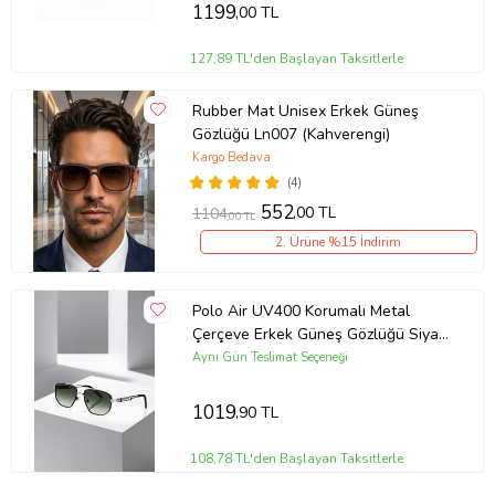
1199
,00 TL
127,89 TL'den Başlayan Taksitlerle
Rubber Mat Unisex Erkek Güneş
Gözlüğü Ln007 (Kahverengi)
Kargo Bedava
(4)
552
,00 TL
1104
,00 TL
2. Ürüne %15 İndirim
Polo Air UV400 Korumalı Metal
Çerçeve Erkek Güneş Gözlüğü Siyah
Gümüş Yeşil Renk PLG-2118C4
Aynı Gün Teslimat Seçeneği
1019
,90 TL
108,78 TL'den Başlayan Taksitlerle