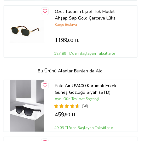
Özel Tasarım Eşref Tek Modeli
Ahşap Sap Gold Çerceve Lüks
Güneş Gözlüğü
Kargo Bedava
1199
,00 TL
127,89 TL'den Başlayan Taksitlerle
Bu Ürünü Alanlar Bunları da Aldı
Polo Air UV400 Korumalı Erkek
Güneş Gözlüğü Siyah (STD)
Aynı Gün Teslimat Seçeneği
(86)
459
,90 TL
49,05 TL'den Başlayan Taksitlerle