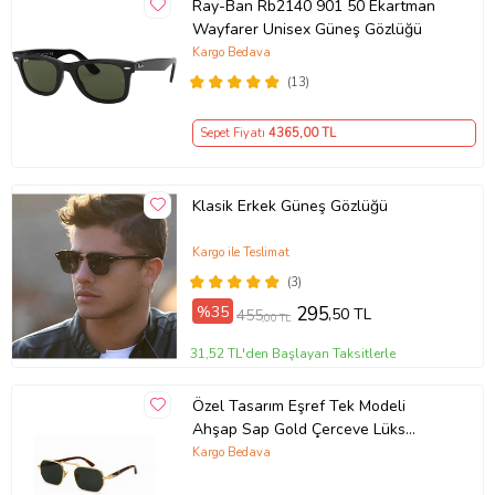
Ray-Ban Rb2140 901 50 Ekartman
Wayfarer Unisex Güneş Gözlüğü
Kargo Bedava
(13)
Sepet Fiyatı
4365
,00 TL
Klasik Erkek Güneş Gözlüğü
Kargo ile Teslimat
(3)
%35
295
,50 TL
455
,00 TL
31,52 TL'den Başlayan Taksitlerle
Özel Tasarım Eşref Tek Modeli
Ahşap Sap Gold Çerceve Lüks
Güneş Gözlüğü
Kargo Bedava