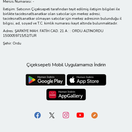
Mersis Numarası: -
İletişim: Satıcının Çiçeksepeti tarafından teyit edilmiş iletişim bilgileri ile
birlikte tacir/esnaf/sanatkar olan satıcılar için merkez adresi;
tacir/esnaf/sanatkar olmayan satıcılar için merkez adresinin bulunduğu il
bilgisi, ad, soyad ve T.C. kimlik numarası kayıt altında bulunmaktadır.
Adres: ŞARKİYE MAH. FATİH CAD. 21 A : : ORDU ALTINORDU
1500059715/52/TUR
Şehir: Ordu
Çiçeksepeti Mobil Uygulamamızı İndirin