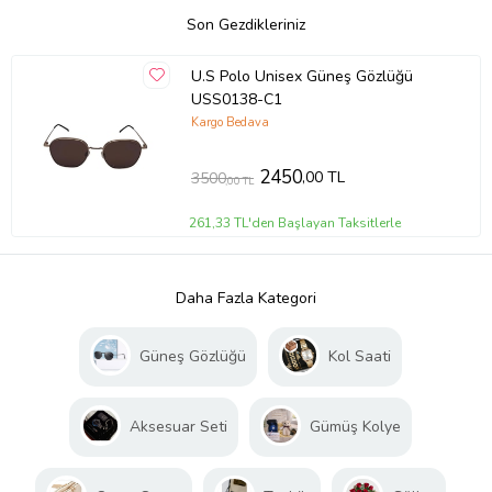
Son Gezdikleriniz
U.S Polo Unisex Güneş Gözlüğü
USS0138-C1
Kargo Bedava
2450
,00 TL
3500
,00 TL
261,33 TL'den Başlayan Taksitlerle
Daha Fazla Kategori
Güneş Gözlüğü
Kol Saati
Aksesuar Seti
Gümüş Kolye