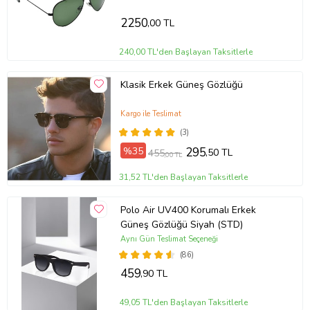
2250
,00 TL
240,00 TL'den Başlayan Taksitlerle
Klasik Erkek Güneş Gözlüğü
Kargo ile Teslimat
(3)
%35
295
,50 TL
455
,00 TL
31,52 TL'den Başlayan Taksitlerle
Polo Air UV400 Korumalı Erkek
Güneş Gözlüğü Siyah (STD)
Aynı Gün Teslimat Seçeneği
(86)
459
,90 TL
49,05 TL'den Başlayan Taksitlerle