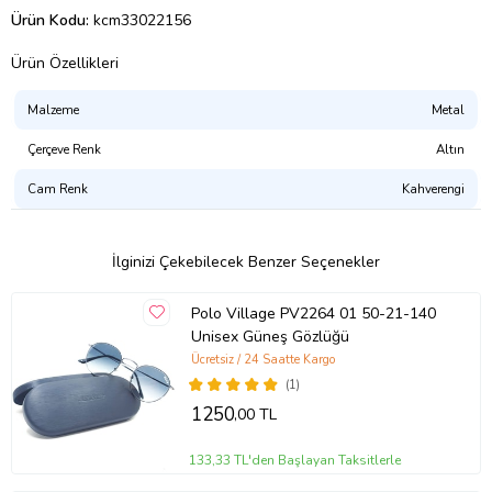
Ürün Kodu:
kcm33022156
Ürün Özellikleri
Malzeme
Metal
Çerçeve Renk
Altın
Cam Renk
Kahverengi
İlginizi Çekebilecek Benzer Seçenekler
Polo Village PV2264 01 50-21-140
Unisex Güneş Gözlüğü
Ücretsiz / 24 Saatte Kargo
(1)
1250
,00 TL
133,33 TL'den Başlayan Taksitlerle