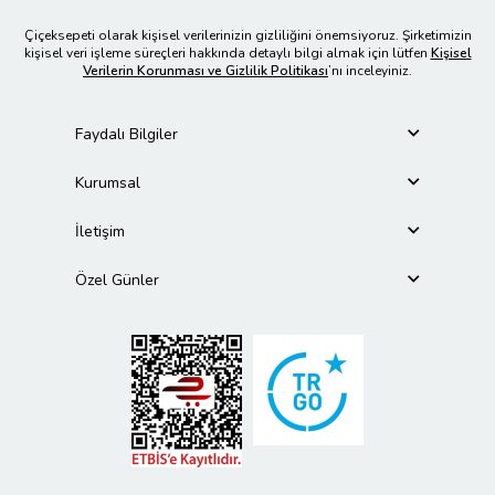
Çiçeksepeti olarak kişisel verilerinizin gizliliğini önemsiyoruz. Şirketimizin
kişisel veri işleme süreçleri hakkında detaylı bilgi almak için lütfen
Kişisel
Verilerin Korunması ve Gizlilik Politikası
’nı inceleyiniz.
Faydalı Bilgiler
Kurumsal
İletişim
Özel Günler