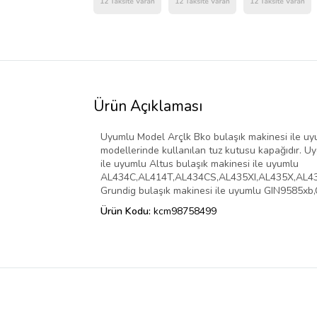
Ürün Açıklaması
Uyumlu Model Arçlk Bko bulaşık makinesi ile uyu
modellerinde kullanılan tuz kutusu kapağıdır.
ile uyumlu Altus bulaşık makinesi ile uyumlu
AL434C,AL414T,AL434CS,AL435XI,AL435X,AL4
Grundig bulaşık makinesi ile uyumlu GIN9585
Ürün Kodu:
kcm98758499