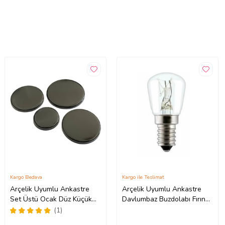
Kargo Bedava
Kargo ile Teslimat
Arçelik Uyumlu Ankastre
Arçelik Uyumlu Ankastre
Set Üstü Ocak Düz Küçük
Davlumbaz Buzdolabı Fırın
Kapak Takımı 1 Set (Gri)
15 Watt Mini Halojen Ampül
(1)
1 Adet