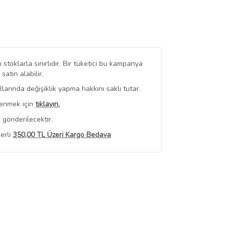
stoklarla sınırlıdır. Bir tüketici bu kampanya
tın alabilir.
arında değişiklik yapma hakkını saklı tutar.
renmek için
tıklayın.
 gönderilecektir.
erli
350,00 TL Üzeri Kargo Bedava
 Görüntüle
iyat bilgileri, satıcı tarafından