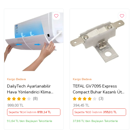
Kargo Bedava
Kargo Bedava
DailyTech Ayarlanabilir
TEFAL GV7095 Express
Hava Yönlendirici Klima
Compact Buhar Kazanlı Ütü
Aparatı
308 Derece Limit Termik
(8)
(3)
Termostat Uyumlu
999
,00 TL
394
,45 TL
Sepette %14 İndirim
859
,14 TL
Sepette %10 İndirim
355
,01 TL
91,64 TL'den Başlayan Taksitlerle
37,86 TL'den Başlayan Taksitlerle