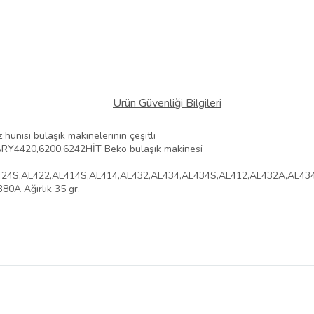
Ürün Güvenliği Bilgileri
unisi bulaşık makinelerinin çeşitli
0,ARY4420,6200,6242HİT Beko bulaşık makinesi
424S,AL422,AL414S,AL414,AL432,AL434,AL434S,AL412,AL432A,AL43
0A Ağırlık 35 gr.