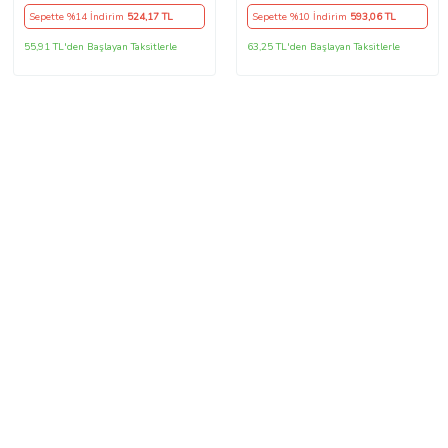
Sepette %14 İndirim
524
,17 TL
Sepette %10 İndirim
593
,06 TL
55,91 TL'den Başlayan Taksitlerle
63,25 TL'den Başlayan Taksitlerle