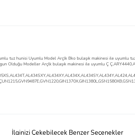
mlu tuz hunisi Uyumlu Model Arçlk Bko bulaşık makinesi ile uyumlu tuz h
 Uygun Olduğu Modeller Arçlk bulaşık makinesi ile uyumlu Ç Ç,ARY444
35XS,AL434T,AL434SXY,AL434XY,AL434X,AL434SY,AL434Y,AL424,AL
xb,ÇUN1215,GVN9487E,GVN1220,GIN1370X,GIN1380L,GSN1580XB,GSN138
İlginizi Çekebilecek Benzer Seçenekler