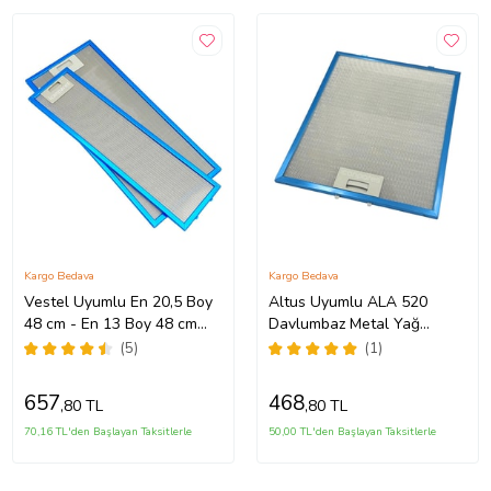
Kargo Bedava
Kargo Bedava
Vestel Uyumlu En 20,5 Boy
Altus Uyumlu ALA 520
48 cm - En 13 Boy 48 cm
Davlumbaz Metal Yağ
Aspiratör Filtresi Takımı
Filtresi
(5)
(1)
657
468
,80 TL
,80 TL
70,16 TL'den Başlayan Taksitlerle
50,00 TL'den Başlayan Taksitlerle