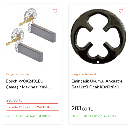
Kargo ile Teslimat
Kargo ile Teslimat
Bosch WOK2491EU
Eminçelik Uyumlu Ankastre
Çamaşır Makinesi Yaylı
Set Üstü Ocak Küçültücü
Motor Kömürü (5x12.5x32)
Izgara Üstü Papatya
Cezvelik 1 Adet
295
,80 TL
283
Sepette %14 İndirim
254
,39 TL
,80 TL
27,13 TL'den Başlayan Taksitlerle
30,27 TL'den Başlayan Taksitlerle