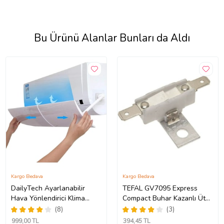
Bu Ürünü Alanlar Bunları da Aldı
Kargo Bedava
Kargo Bedava
DailyTech Ayarlanabilir
TEFAL GV7095 Express
Hava Yönlendirici Klima
Compact Buhar Kazanlı Ütü
Aparatı
308 Derece Limit Termik
(8)
(3)
Termostat Uyumlu
999
,00 TL
394
,45 TL