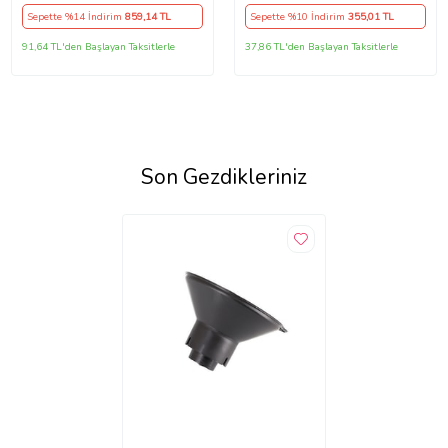
Sepette %14 İndirim
859
,14 TL
Sepette %10 İndirim
355
,01 TL
91,64 TL'den Başlayan Taksitlerle
37,86 TL'den Başlayan Taksitlerle
Son Gezdikleriniz