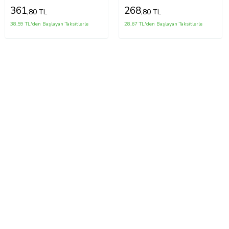
361
268
,80 TL
,80 TL
38,59 TL'den Başlayan Taksitlerle
28,67 TL'den Başlayan Taksitlerle