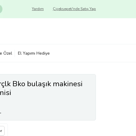
Yardım
Çiçeksepeti'nde Satış Yap
ye Özel
El Yapımı Hediye
lk Bko bulaşık makinesi
nisi
L
or