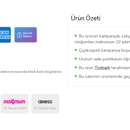
Ürün Özeti
Bu ürünün kampanyalı satışı 
stoğundan maksimum 10 adet sa
Çiçeksepeti kampanya koşull
Ürünün iade politikasını öğ
Bu ürün
Ticimark
tarafından
deme esnasında kredi kartı bilgileriniz
Bu satıcının ürünlerinde geç
Bu Satıcının
Tüm Ürünlerini
Ürün sayfasında gördüğünüz f
belirlenmektedir.