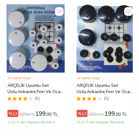
24 Saatte Kargo
24 Saatte Kargo
ARÇELİK Uyumlu Set
ARÇELİK Uyumlu Set
Üstü,Ankastre,Fırın Ve Ocak
Üstü,Ankastre,Fırın Ve Ocak
Düğme Takımı (Beyaz)
Düğme Takımı (Siyah)
(5)
(5)
199
199
%12
%12
225
225
,00 TL
,00 TL
,00 TL
,00 TL
21,22 TL'den Başlayan Taksitlerle
21,22 TL'den Başlayan Taksitlerle