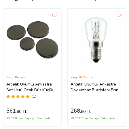
Kargo Bedava
Kargo ile Teslimat
Arçelik Uyumlu Ankastre
Arçelik Uyumlu Ankastre
Set Üstü Ocak Düz Küçük
Davlumbaz Buzdolabı Fırın
Kapak Takımı 1 Set (Gri)
15 Watt Mini Halojen Ampül
(1)
1 Adet
361
268
,80 TL
,80 TL
38,59 TL'den Başlayan Taksitlerle
28,67 TL'den Başlayan Taksitlerle