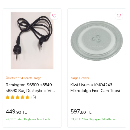
Ücretsiz / 24 Saatte Kargo
Kargo Bedava
Remington S6500-s8540-
Kiwi Uyumlu KMO4243
s8590 Saç Düzleştirici Ve
Mikrodalga Fırın Cam Tepsi
Şekillendirici Kablosu
(6)
449
597
,90 TL
,80 TL
47,98 TL'den Başlayan Taksitlerle
63,76 TL'den Başlayan Taksitlerle