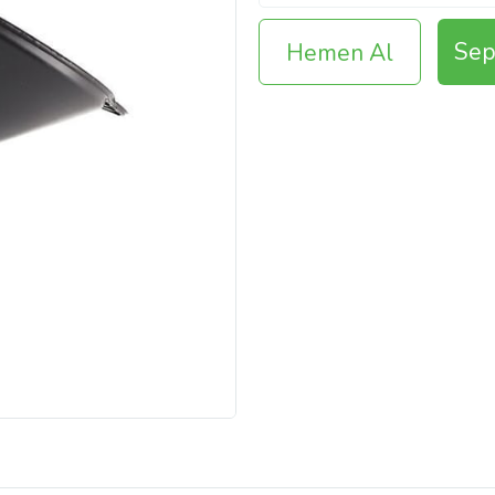
Sep
Hemen Al