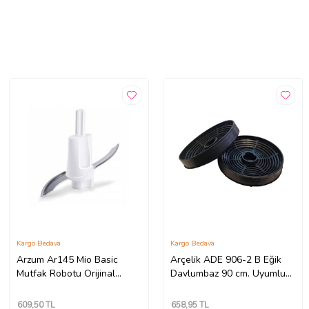
Kargo Bedava
Kargo Bedava
Arzum Ar145 Mio Basic
Arçelik ADE 906-2 B Eğik
Mutfak Robotu Orijinal
Davlumbaz 90 cm. Uyumlu
Doğrayıcı Bıçak
Karbon Filtre 7705331102
(448777114) Uyumlu
609
,50 TL
658
,95 TL