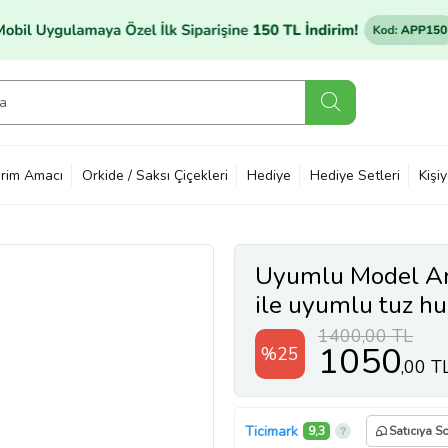
rim Amacı
Orkide / Saksı Çiçekleri
Hediye
Hediye Setleri
Kişi
Uyumlu Model Arç
ile uyumlu tuz hu
1400,00 TL
1050
%25
,00 T
Ticimark
9,3
Satıcıya S