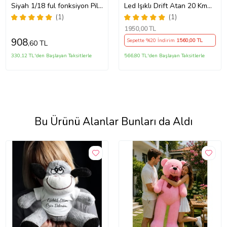
Siyah 1/18 ful fonksiyon Pilli
Led Işıklı Drift Atan 20 Km
Işıklı 20 Cm
Hız Yapan Yüksek Hızlı Off
(1)
(1)
Road Oyuncak Araba (Mavi)
1950
,00 TL
908
Sepette %20 İndirim
1560
,00 TL
,60 TL
330,12 TL'den Başlayan Taksitlerle
566,80 TL'den Başlayan Taksitlerle
Bu Ürünü Alanlar Bunları da Aldı