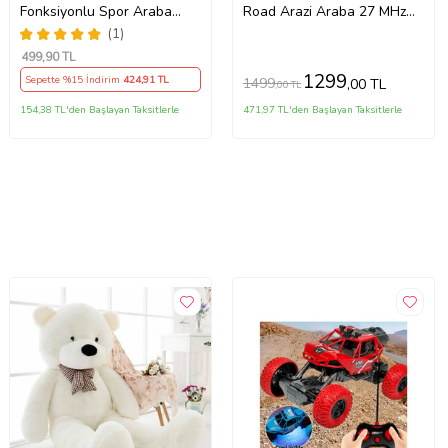
Fonksiyonlu Spor Araba
Road Arazi Araba 27 MHz
1:24 Ölçek Oyuncak Araba
Şarjlı Full Fonksiyon 4x2 Off
(1)
Kız Erkek Çocuğa Hediye
Road Kamyon Arazi Aracı
499
,90 TL
(Turuncu)
(Turuncu)
1299
Sepette %15 İndirim
424
,91 TL
1499
,00 TL
,00 TL
154,38 TL'den Başlayan Taksitlerle
471,97 TL'den Başlayan Taksitlerle