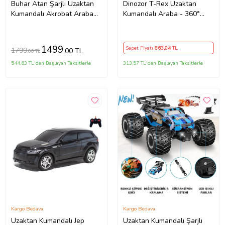
Buhar Atan Şarjlı Uzaktan
Dinozor T-Rex Uzaktan
Kumandalı Akrobat Araba
Kumandalı Araba - 360°
Duman Atar Stunt Drift 4X4
Dönen Işıklı Akrobat
Oyuncak Araba
Oyuncak - Şarjlı ve
Dayanıklı
1499
Sepet Fiyatı
863
,04 TL
1799
,00 TL
,00 TL
544,63 TL'den Başlayan Taksitlerle
313,57 TL'den Başlayan Taksitlerle
Kargo Bedava
Kargo Bedava
Uzaktan Kumandalı Jep
Uzaktan Kumandalı Şarjlı