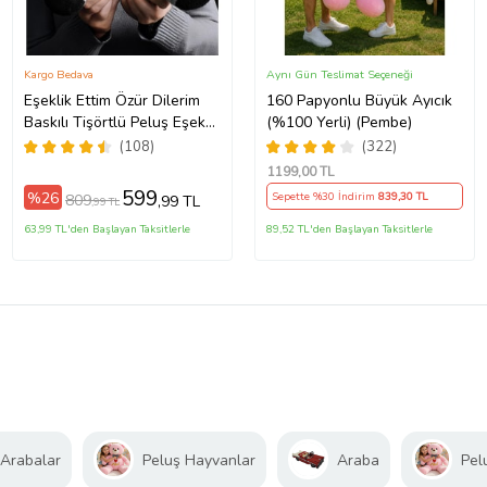
Kargo Bedava
Aynı Gün Teslimat Seçeneği
Eşeklik Ettim Özür Dilerim
160 Papyonlu Büyük Ayıcık
Baskılı Tişörtlü Peluş Eşek
(%100 Yerli) (Pembe)
22cm - Özür Hediyesi
(108)
(322)
Oyuncak Peluş (Gri)
1199
,00 TL
599
%26
Sepette %30 İndirim
839
,30 TL
809
,99 TL
,99 TL
63,99 TL'den Başlayan Taksitlerle
89,52 TL'den Başlayan Taksitlerle
Arabalar
Peluş Hayvanlar
Araba
Pel