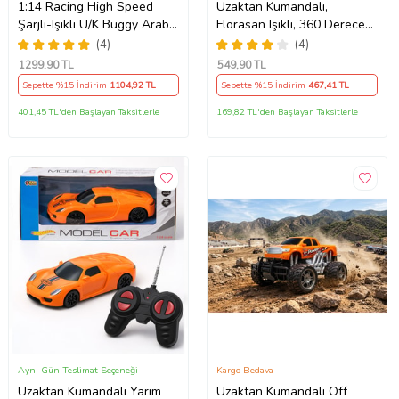
1:14 Racing High Speed
Uzaktan Kumandalı,
Şarjlı-Işıklı U/K Buggy Araba
Florasan Işıklı, 360 Derece
(Yeşil)
Dönebilen Akrobat Araba-
(4)
(4)
Stunt Car (Mavi)
1299
,90 TL
549
,90 TL
Sepette %15 İndirim
1104
,92 TL
Sepette %15 İndirim
467
,41 TL
401,45 TL'den Başlayan Taksitlerle
169,82 TL'den Başlayan Taksitlerle
Aynı Gün Teslimat Seçeneği
Kargo Bedava
Uzaktan Kumandalı Yarım
Uzaktan Kumandalı Off