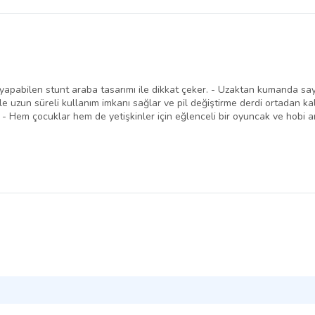
apabilen stunt araba tasarımı ile dikkat çeker. - Uzaktan kumanda saye
ile uzun süreli kullanım imkanı sağlar ve pil değiştirme derdi ortadan ka
. - Hem çocuklar hem de yetişkinler için eğlenceli bir oyuncak ve hobi ar