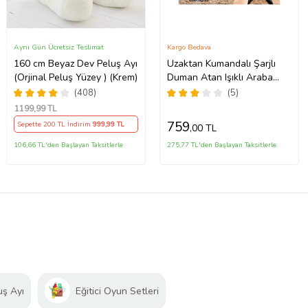
Aynı Gün Ücretsiz Teslimat
Kargo Bedava
160 cm Beyaz Dev Peluş Ayı
Uzaktan Kumandalı Şarjlı
(Orjinal Peluş Yüzey ) (Krem)
Duman Atan Işıklı Araba
Buharlı Işıklı Uzaktan
(408)
(5)
Kumandalı Off Road Araba
1199
,99 TL
Rc (Kırmızı)
759
Sepette 200 TL İndirim
999
,99 TL
,00 TL
106,66 TL'den Başlayan Taksitlerle
275,77 TL'den Başlayan Taksitlerle
uş Ayı
Eğitici Oyun Setleri