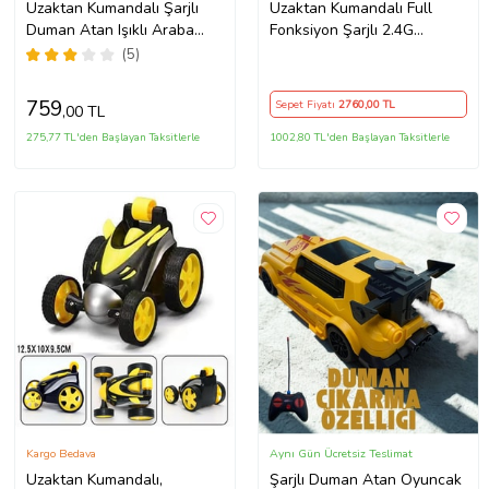
Uzaktan Kumandalı Şarjlı
Uzaktan Kumandalı Full
Duman Atan Işıklı Araba
Fonksiyon Şarjlı 2.4G
Buharlı Işıklı Uzaktan
Kameralı Off Road Araba
(5)
Kumandalı Off Road Araba
Rc (Kırmızı)
759
Sepet Fiyatı
2760
,00 TL
,00 TL
275,77 TL'den Başlayan Taksitlerle
1002,80 TL'den Başlayan Taksitlerle
Kargo Bedava
Aynı Gün Ücretsiz Teslimat
Uzaktan Kumandalı,
Şarjlı Duman Atan Oyuncak