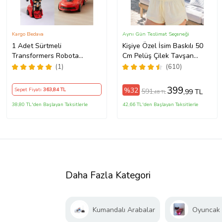
Kargo Bedava
Aynı Gün Teslimat Seçeneği
1 Adet Sürtmeli
Kişiye Özel İsim Baskılı 50
Transformers Robota
Cm Pelüş Çilek Tavşan
Dönüşen Oyuncak Araba 13
(Kırmızı)
(1)
(610)
Cm
399
%32
Sepet Fiyatı
363
,84 TL
591
,99 TL
,48 TL
38,80 TL'den Başlayan Taksitlerle
42,66 TL'den Başlayan Taksitlerle
Daha Fazla Kategori
Kumandalı Arabalar
Oyuncak 