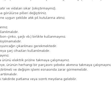
ır ve vidaları sıkar (sıkıştırmayınız).
görülürse pilleri değiştiriniz.
ne uygun şekilde atık pil kutularına atınız.
rınız.
lanılmalıdır.
arbon-çinko, şarjlı vb.) birlikte kullanmayınız.
lışılmamalıdır.
e oyuncağın çıkarılması gerekmektedir.
eya şarj cihazları kullanılmalıdır.
yınız.
ürünü elektrik prizine takmaya çalışmayınız.
e, ürünün herhangi bir parçasını şebeke akımına takmaya çalışmayınız
tirilmeli ve değişim işlemi esnasında zarar görmemelidir.
rtılmalıdır.
si takdirde patlama veya sızıntı meydana gelebilir.