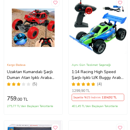
Kargo Bedava
Aynı Gün Teslimat Seçeneği
Uzaktan Kumandalı Şarjlı
1:14 Racing High Speed
Duman Atan Işıklı Araba
Şarjlı-Işıklı U/K Buggy Araba
Buharlı Işıklı Uzaktan
(Yeşil)
(5)
(4)
Kumandalı Off Road Araba
1299
,90 TL
Rc (Kırmızı)
759
Sepette %15 İndirim
1104
,92 TL
,00 TL
275,77 TL'den Başlayan Taksitlerle
401,45 TL'den Başlayan Taksitlerle