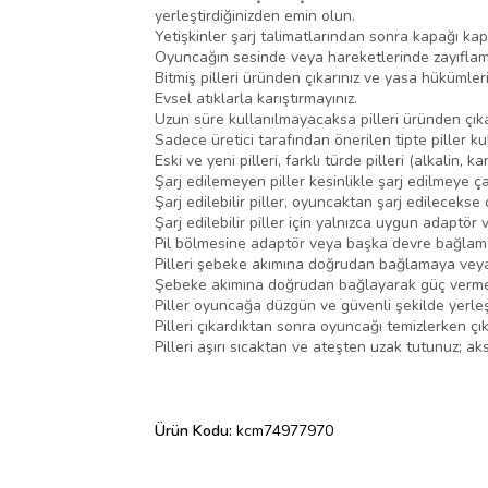
yerleştirdiğinizden emin olun.
Yetişkinler şarj talimatlarından sonra kapağı kapat
Oyuncağın sesinde veya hareketlerinde zayıflama 
Bitmiş pilleri üründen çıkarınız ve yasa hükümleri
Evsel atıklarla karıştırmayınız.
Uzun süre kullanılmayacaksa pilleri üründen çıka
Sadece üretici tarafından önerilen tipte piller kul
Eski ve yeni pilleri, farklı türde pilleri (alkalin, k
Şarj edilemeyen piller kesinlikle şarj edilmeye ça
Şarj edilebilir piller, oyuncaktan şarj edileceks
Şarj edilebilir piller için yalnızca uygun adaptör v
Pil bölmesine adaptör veya başka devre bağlama
Pilleri şebeke akımına doğrudan bağlamaya veya 
Şebeke akımına doğrudan bağlayarak güç vermey
Piller oyuncağa düzgün ve güvenli şekilde yerleş
Pilleri çıkardıktan sonra oyuncağı temizlerken çıka
Pilleri aşırı sıcaktan ve ateşten uzak tutunuz; ak
Ürün Kodu:
kcm74977970