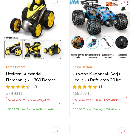
Kargo Bedava
Kargo Bedava
Uzaktan Kumandalı,
Uzaktan Kumandalı Şarjlı
Florasan Işıklı, 360 Derece
Led Işıklı Drift Atan 20 Km
Dönebilen Akrobat Araba-
Hız Yapan Yüksek Hızlı Off
(2)
(1)
Stunt Car (Sarı)
Road Oyuncak Araba (Mavi)
549
,90 TL
1950
,00 TL
Sepette %15 İndirim
467
,41 TL
Sepette %20 İndirim
1560
,00 TL
169,82 TL'den Başlayan Taksitlerle
566,80 TL'den Başlayan Taksitlerle