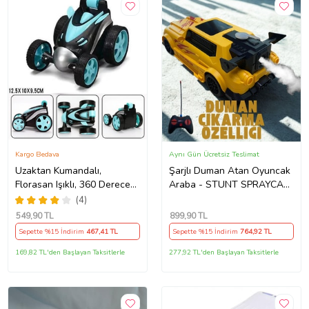
Kargo Bedava
Aynı Gün Ücretsiz Teslimat
Uzaktan Kumandalı,
Şarjlı Duman Atan Oyuncak
Florasan Işıklı, 360 Derece
Araba - STUNT SPRAYCAR
Dönebilen Akrobat Araba-
(Sarı)
(4)
Stunt Car (Mavi)
549
,90 TL
899
,90 TL
Sepette %15 İndirim
467
,41 TL
Sepette %15 İndirim
764
,92 TL
169,82 TL'den Başlayan Taksitlerle
277,92 TL'den Başlayan Taksitlerle