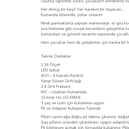
Oyunla öğrenme süreci, çocukların kendilerini i
Her dönüş bir keşif, her hareket bir heyecan…
Kumanda ellerinde, yollar onların!
Minik parmaklarla yapılan manevralar, el-göz ko
sıra bekleme gibi sosyal becerilerin gelişimine k
kumandası ve güvenli tasarımı sayesinde çocuklar
Hem çocuklar hem de yetişkinler için harika bir 
Teknik Özellikler
1:14 Ölçek
LED Işıklar
4CH – 4 Kanallı Kontrol
Yanıp Sönen Drift Işığı
2.4 GHz Frekans
R/C – Uzaktan Kumandalı
15 km/s Hız (15 KM/H)
3 yaş ve üzeri için kullanıma uygun
Pil ve Adaptör Kullanma Talimatı
Pilleri oyuncağa doğru pil takma, çıkarma, değişt
Şarj pillerin üründen çıkarılması, uygun adaptörü
Pil bölmesini açmak için tornavida kullanınız. Pil