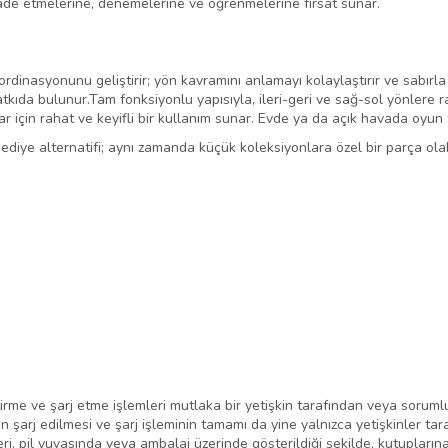
fade etmelerine, denemelerine ve öğrenmelerine fırsat sunar.
ordinasyonunu geliştirir; yön kavramını anlamayı kolaylaştırır ve sabı
atkıda bulunur.Tam fonksiyonlu yapısıyla, ileri-geri ve sağ-sol yönlere 
 için rahat ve keyifli bir kullanım sunar. Evde ya da açık havada oyun 
hediye alternatifi; aynı zamanda küçük koleksiyonlara özel bir parça ola
irme ve şarj etme işlemleri mutlaka bir yetişkin tarafından veya sorumlu
n şarj edilmesi ve şarj işleminin tamamı da yine yalnızca yetişkinler tar
leri, pil yuvasında veya ambalaj üzerinde gösterildiği şekilde, kutupları