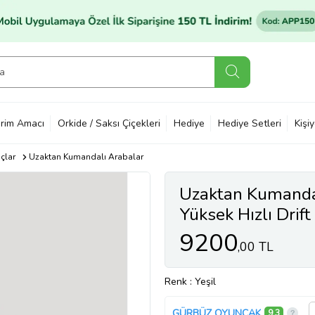
rim Amacı
Orkide / Saksı Çiçekleri
Hediye
Hediye Setleri
Kişi
çlar
Uzaktan Kumandalı Arabalar
Uzaktan Kumandal
Yüksek Hızlı Drift
31216
9200
,00 TL
Renk
: Yeşil
GÜRBÜZ OYUNCAK
9,3