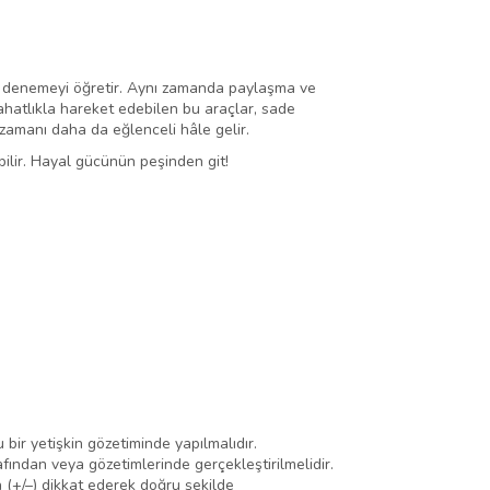
rla denemeyi öğretir. Aynı zamanda paylaşma ve
rahatlıkla hareket edebilen bu araçlar, sade
zamanı daha da eğlenceli hâle gelir.
bilir. Hayal gücünün peşinden git!
 bir yetişkin gözetiminde yapılmalıdır.
afından veya gözetimlerinde gerçekleştirilmelidir.
na (+/–) dikkat ederek doğru şekilde