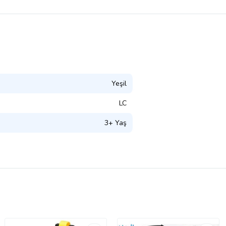
Yeşil
LC
3+ Yaş