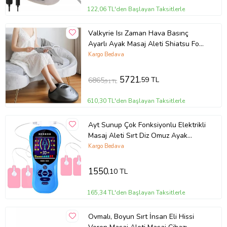
122,06 TL'den Başlayan Taksitlerle
Valkyrie Isı Zaman Hava Basınç
Ayarlı Ayak Masaj Aleti Shiatsu Foot
Massager Kumandalı
Kargo Bedava
5721
,59 TL
6865
,91 TL
610,30 TL'den Başlayan Taksitlerle
Ayt Sunup Çok Fonksiyonlu Elektrikli
Masaj Aleti Sırt Diz Omuz Ayak
Bileği El Bileği Dirsek Masaj Cihazı
Kargo Bedava
1550
,10 TL
165,34 TL'den Başlayan Taksitlerle
Ovmalı, Boyun Sırt İnsan Eli Hissi