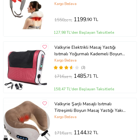
Kargo Bedava
- Eşsiz parmak ucu simülasyonuyla gelen yumuşak dokunuşlar,
omuzlarınızda ve sırtınızda biriken gerginliği hafifletir. yastık özelliği
ile kaslarınızdaki krampların çözülmesine yardımcı olurken, özel
1199
,90 TL
1550
,00 TL
tasarlanmış kulunç yok etme başlığı ile en derin düğümleri bile
çözer.
127,98 TL'den Başlayan Taksitlerle
Valkyrie Elektrikli Masaj Yastığı
Isıtmalı Yoğurmalı Kademeli Boyun
Bel Sırt Bacak Masajı Araç
Kargo Bedava
Ürün Kodu:
kcm4545192
Çakmaklıklı Adaptörlü
(3)
1485
,71 TL
1716
,48 TL
158,47 TL'den Başlayan Taksitlerle
Valkyrie Şarjlı Masajlı Isıtmalı
Titreşimli Boyun Masaj Yastığı Yakı
Kompleksi
Kargo Bedava
1144
,32 TL
1716
,48 TL