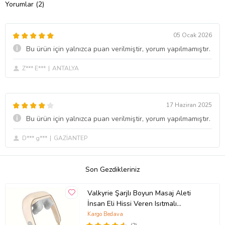
Yorumlar (2)
05 Ocak 2026
Bu ürün için yalnızca puan verilmiştir, yorum yapılmamıştır.
Z*** E***
ANTALYA
17 Haziran 2025
Bu ürün için yalnızca puan verilmiştir, yorum yapılmamıştır.
D*** g***
GAZİANTEP
Son Gezdikleriniz
Valkyrie Şarjlı Boyun Masaj Aleti
İnsan Eli Hissi Veren Isıtmalı
Yoğurmalı Bel Sırt Omuz Masaj
Kargo Bedava
Cihazı