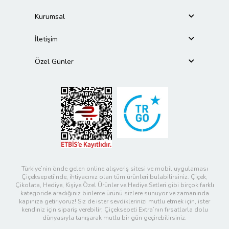
Kurumsal
İletişim
Özel Günler
Türkiye’nin önde gelen online alışveriş sitesi ve mobil uygulaması
Çiçeksepeti’nde, ihtiyacınız olan tüm ürünleri bulabilirsiniz. Çiçek,
Çikolata, Hediye, Kişiye Özel Ürünler ve Hediye Setleri gibi birçok farklı
kategoride aradığınız binlerce ürünü sizlere sunuyor ve zamanında
kapınıza getiriyoruz! Siz de ister sevdiklerinizi mutlu etmek için, ister
kendiniz için sipariş verebilir; Çiçeksepeti Extra’nın fırsatlarla dolu
dünyasıyla tanışarak mutlu bir gün geçirebilirsiniz.