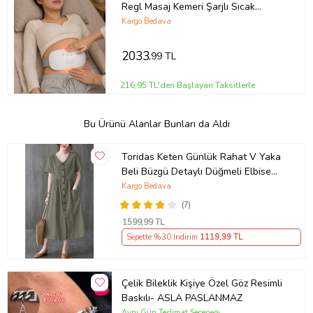
Regl Masaj Kemeri Şarjlı Sıcak
Terapi Cihazı
Kargo Bedava
2033
,99 TL
216,95 TL'den Başlayan Taksitlerle
Bu Ürünü Alanlar Bunları da Aldı
Toridas Keten Günlük Rahat V Yaka
Beli Büzgü Detaylı Düğmeli Elbise
LN04haki3
Kargo Bedava
(7)
1599
,99 TL
Sepette %30 İndirim
1119
,99 TL
Çelik Bileklik Kişiye Özel Göz Resimli
Baskılı- ASLA PASLANMAZ
Aynı Gün Teslimat Seçeneği