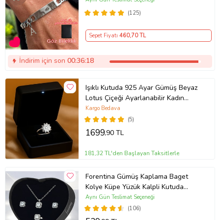
(125)
Sepet Fiyatı
460
,70 TL
İndirim için son
00:36:18
Işıklı Kutuda 925 Ayar Gümüş Beyaz
Lotus Çiçeği Ayarlanabilir Kadın
Yüzük
Kargo Bedava
(5)
1699
,90 TL
181,32 TL'den Başlayan Taksitlerle
Forentina Gümüş Kaplama Baget
Kolye Küpe Yüzük Kalpli Kutuda
Hediye Takı Seti PS3786
Aynı Gün Teslimat Seçeneği
(106)