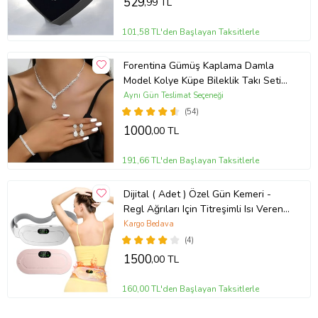
529
,99 TL
101,58 TL'den Başlayan Taksitlerle
Forentina Gümüş Kaplama Damla
Model Kolye Küpe Bileklik Takı Seti
PS3702
Aynı Gün Teslimat Seçeneği
(54)
1000
,00 TL
191,66 TL'den Başlayan Taksitlerle
Dijital ( Adet ) Özel Gün Kemeri -
Regl Ağrıları Için Titreşimli Isı Veren
Kemer
Kargo Bedava
(4)
1500
,00 TL
160,00 TL'den Başlayan Taksitlerle