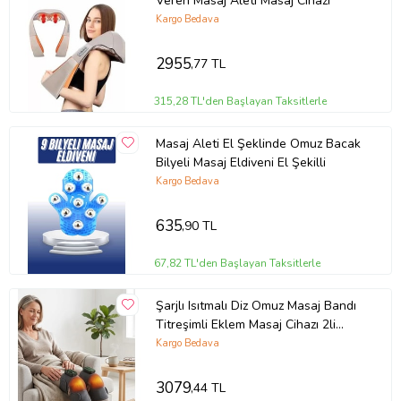
Veren Masaj Aleti Masaj Cihazı
Kargo Bedava
2955
,77 TL
315,28 TL'den Başlayan Taksitlerle
Masaj Aleti El Şeklinde Omuz Bacak
Bilyeli Masaj Eldiveni El Şekilli
Kargo Bedava
635
,90 TL
67,82 TL'den Başlayan Taksitlerle
Şarjlı Isıtmalı Diz Omuz Masaj Bandı
Titreşimli Eklem Masaj Cihazı 2li
Paket
Kargo Bedava
3079
,44 TL