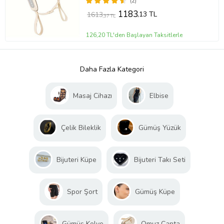
(2)
1183
,13 TL
1613
,37 TL
126,20 TL'den Başlayan Taksitlerle
Daha Fazla Kategori
Masaj Cihazı
Elbise
Çelik Bileklik
Gümüş Yüzük
Bijuteri Küpe
Bijuteri Takı Seti
Spor Şort
Gümüş Küpe
Gümüş Kolye
Omuz Çanta