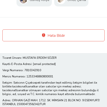
Hata Bildir
Ticaret Ünvanı: MUSTAFA ERDEM SÖZER
Kayıtlı E-Posta Adresi:
[email protected]
Vergi Numarası: 7810342910
Mersis Numarası: 1253346860800001
İletişim: Satıcının Çiçeksepeti tarafından teyit edilmiş iletişim bilgileri ile
birlikte tacir/esnaf/sanatkar olan satıcılar için merkez adresi;
tacir/esnaf/sanatkar olmayan satıcılar için merkez adresinin bulunduğu il
bilgisi, ad, soyad ve T.C. kimlik numarası kayıt altında bulunmaktadır.
Adres: ORHAN GAZİ MAH. 1712. SK. MİMSAN 21 BLOK NO: 9 ESENYURT/
İSTANBUL 1500047356/342/TUR