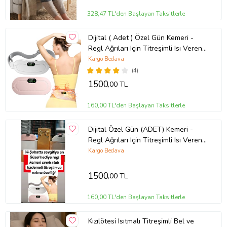
328,47 TL'den Başlayan Taksitlerle
Dijital ( Adet ) Özel Gün Kemeri -
Regl Ağrıları Için Titreşimli Isı Veren
Kemer
Kargo Bedava
(4)
1500
,00 TL
160,00 TL'den Başlayan Taksitlerle
Dijital Özel Gün (ADET) Kemeri -
Regl Ağrıları Için Titreşimli Isı Veren
Kemer
Kargo Bedava
1500
,00 TL
160,00 TL'den Başlayan Taksitlerle
Kızılötesi Isıtmalı Titreşimli Bel ve