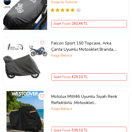
Siyah
Kargo ile Teslimat
(1)
Sepet Fiyatı
292
,46 TL
Falcon Sport 150 Topcase, Arka
Çanta Uyumlu Motosiklet Branda,
Motor Örtüsü , Çadır
Kargo Bedava
Sepet Fiyatı
629
,10 TL
Motolux MW46 Uyumlu Siyah Renk
Reflektörlü ,Motosiklet
Brandası,Motor Branda Motor
Kargo Bedava
Örtüsü (Güvenlik Kilidi ve Bağlantı
Tokalı)
Sepet Fiyatı
539
,10 TL