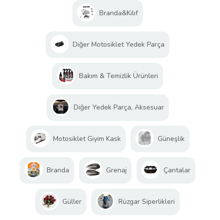
Branda&Kılıf
Diğer Motosiklet Yedek Parça
Bakım & Temizlik Ürünleri
Diğer Yedek Parça, Aksesuar
Motosiklet Giyim Kask
Güneşlik
Branda
Grenaj
Çantalar
Güller
Rüzgar Siperlikleri