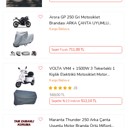
Arora GP 250 Gri Motosiklet
Brandası ARKA ÇANTA UYUMLU
DEĞİLDİR
Kargo Bedava
Sepet Fiyatı
711
,00 TL
VOLTA VM4 + 1500W 3 Tekerlekli 1
Kişilik Elektrikli Motosiklet Motor
Koruma Brandası Ultra Dayanıklı
Kargo Bedava
(3)
569
,00 TL
Sepette %10 İndirim
512
,10 TL
Maranta Thunder 250 Arka Çanta
Uyumlu Motor Branda Örtü Miflonlu