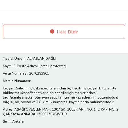
Hata Bildir
Ticaret Ünvanı: ALPASLAN DAĞLI
Kayıtlı E-Posta Adresi:
[email protected]
Vergi Numarası: 2670293901
Mersis Numarası: -
İletişim: Satıcının Çiçeksepeti tarafından teyit edilmiş iletişim bilgileri ile
birlikte tacir/esnaf/sanatkar olan satıcılar için merkez adresi;
tacir/esnaf/sanatkar olmayan satıcılar için merkez adresinin bulunduğu il
bilgisi, ad, soyad ve T.C. kimlik numarası kayıt altında bulunmaktadır.
Adres: AŞAĞI ÖVEÇLER MAH. 1307 SK. GÜLER APT. NO: 1 İÇ KAPI NO: 2
ÇANKAYA/ ANKARA 1500027040/6/TUR
Şehir: Ankara