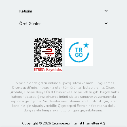
İletişim
Özel Günler
Türkiye’nin önde gelen online alışveriş sitesi ve mobil uygulaması
Çiçeksepeti’nde, ihtiyacınız olan tüm ürünleri bulabilirsiniz. Çiçek,
Çikolata, Hediye, Kişiye Özel Ürünler ve Hediye Setleri gibi birçok farklı
kategoride aradığınız binlerce ürünü sizlere sunuyor ve zamanında
kapınıza getiriyoruz! Siz de ister sevdiklerinizi mutlu etmek için, ister
kendiniz için sipariş verebilir; Çiçeksepeti Extra’nın fırsatlarla dolu
dünyasıyla tanışarak mutlu bir gün geçirebilirsiniz.
Copyright © 2026 Çiçeksepeti İnternet Hizmetleri A.Ş