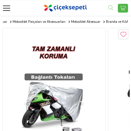
esuar
Motosiklet Parçaları ve Aksesuarları
Motosiklet Aksesuar
Branda ve Kılıf