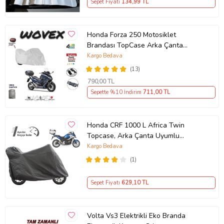
Sepet Fiyatı
134
,99 TL
Honda Forza 250 Motosiklet
Brandası TopCase Arka Çanta
Uyumlu Branda,Örtü
Kargo Bedava
(13)
790
,00 TL
Sepette %10 İndirim
711
,00 TL
Honda CRF 1000 L Africa Twin
Topcase, Arka Çanta Uyumlu
Motosiklet Branda, Motor Örtüsü ,
Kargo Bedava
Çadır
(1)
Sepet Fiyatı
629
,10 TL
Volta Vs3 Elektrikli Eko Branda