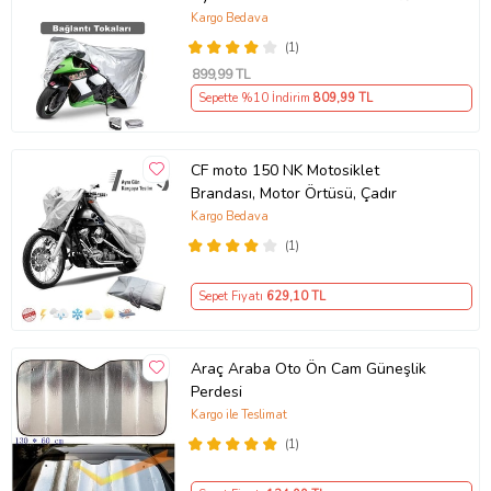
Premium 4 Mevsim Koruma Gri
Kargo Bedava
(1)
899
,99 TL
Sepette %10 İndirim
809
,99 TL
CF moto 150 NK Motosiklet
Brandası, Motor Örtüsü, Çadır
Kargo Bedava
(1)
Sepet Fiyatı
629
,10 TL
Araç Araba Oto Ön Cam Güneşlik
Perdesi
Kargo ile Teslimat
(1)