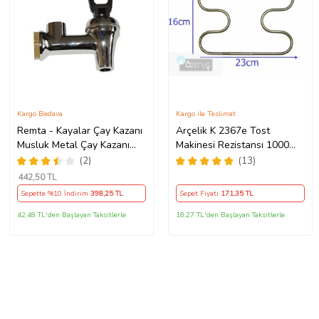
Kargo Bedava
Kargo ile Teslimat
Remta - Kayalar Çay Kazanı
Arçelik K 2367e Tost
Musluk Metal Çay Kazanı
Makinesi Rezistansı 1000
Musluğu
Watt 110 Volt (Metal)
(2)
(13)
442
,50 TL
Sepette %10 İndirim
398
,25 TL
Sepet Fiyatı
171
,35 TL
42,48 TL'den Başlayan Taksitlerle
18,27 TL'den Başlayan Taksitlerle