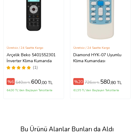
Ücretsiz / 24 Saatte Kargo
Ücretsiz / 24 Saatte Kargo
Arçelik Beko 5401552301
Diamond HYK-07 Uyumlu
İnverter Klima Kumanda
Klima Kumandası
(1)
600
580
%6
%20
640
726
,00 TL
,80 TL
,00 TL
,00 TL
64,00 TL'den Başlayan Taksitlerle
61,95 TL'den Başlayan Taksitlerle
Bu Ürünü Alanlar Bunları da Aldı