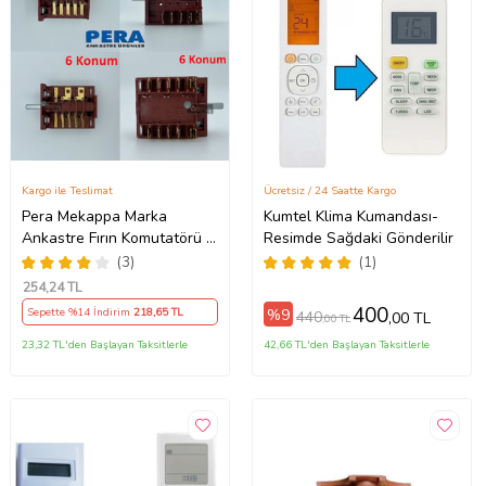
Kargo ile Teslimat
Ücretsiz / 24 Saatte Kargo
Pera Mekappa Marka
Kumtel Klima Kumandası-
Ankastre Fırın Komutatörü -
Resimde Sağdaki Gönderilir
Şalteri - Anahtarı 6
(3)
(1)
Konumlu (Metal)
254
,24 TL
400
%9
Sepette %14 İndirim
218
,65 TL
440
,00 TL
,00 TL
23,32 TL'den Başlayan Taksitlerle
42,66 TL'den Başlayan Taksitlerle