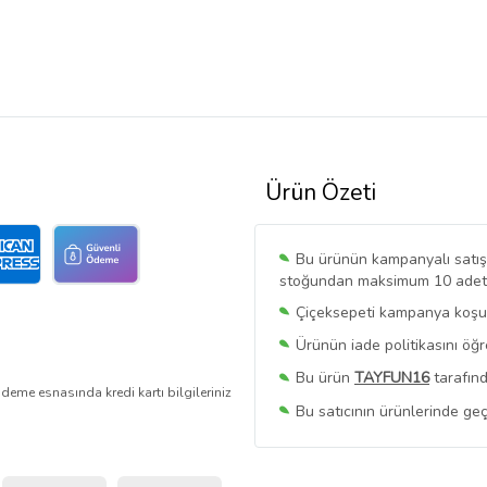
Ürün Özeti
Bu ürünün kampanyalı satışı 
stoğundan maksimum 10 adet sa
Çiçeksepeti kampanya koşull
Ürünün iade politikasını öğ
Bu ürün
TAYFUN16
tarafınd
deme esnasında kredi kartı bilgileriniz
Bu satıcının ürünlerinde geç
Bu Satıcının
Tüm Ürünlerini
Ürün sayfasında gördüğünüz f