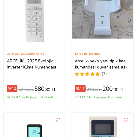
Ücretsiz / 24 Saatte Kargo
Kargo ile Teslimat
ARÇELİK 12325 Ekolojik
arçelik-beko yeni tip klima
İnverter Klima Kumandası
kumandası duvar asma askı
aparatı-Beyaz
(3)
580
200
%14
%17
677
240
,80 TL
,00 TL
,60 TL
,00 TL
61,95 TL'den Başlayan Taksitlerle
21,33 TL'den Başlayan Taksitlerle