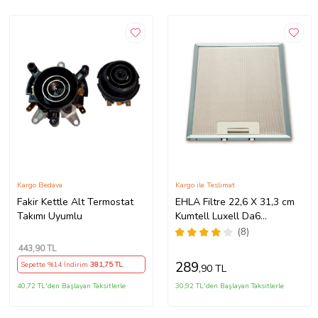
Kargo Bedava
Kargo ile Teslimat
Fakir Kettle Alt Termostat
EHLA Filtre 22,6 X 31,3 cm
Takımı Uyumlu
Kumtell Luxell Da6
Davlumbaz Filtresi
(8)
443
,90 TL
289
Sepette %14 İndirim
381
,75 TL
,90 TL
40,72 TL'den Başlayan Taksitlerle
30,92 TL'den Başlayan Taksitlerle