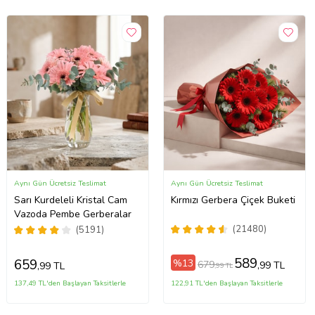
Aynı Gün Ücretsiz Teslimat
Aynı Gün Ücretsiz Teslimat
Sarı Kurdeleli Kristal Cam
Kırmızı Gerbera Çiçek Buketi
Vazoda Pembe Gerberalar
(21480)
(5191)
589
659
%13
679
,99 TL
,99 TL
,99 TL
137,49 TL'den Başlayan Taksitlerle
122,91 TL'den Başlayan Taksitlerle