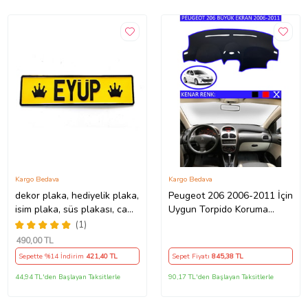
Kargo Bedava
Kargo Bedava
dekor plaka, hediyelik plaka,
Peugeot 206 2006-2011 İçin
isim plaka, süs plakası, cam
Uygun Torpido Koruma
önü plakası, tırcı plakası
Halısı Siyah Kenar Renk
(1)
(Sarı-Siyah)
Mavi
490
,00 TL
Sepette %14 İndirim
421
,40 TL
Sepet Fiyatı
845
,38 TL
44,94 TL'den Başlayan Taksitlerle
90,17 TL'den Başlayan Taksitlerle