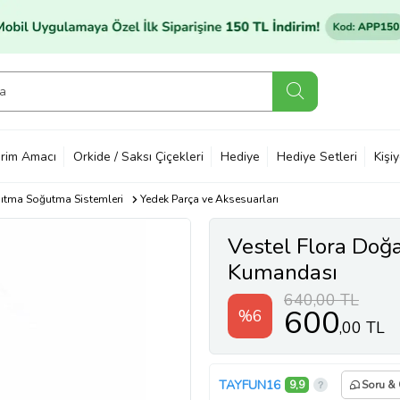
rim Amacı
Orkide / Saksı Çiçekleri
Hediye
Hediye Setleri
Kişi
sıtma Soğutma Sistemleri
Yedek Parça ve Aksesuarları
Vestel Flora Doğ
Kumandası
640,00 TL
600
%6
,00 TL
TAYFUN16
9,9
Soru &