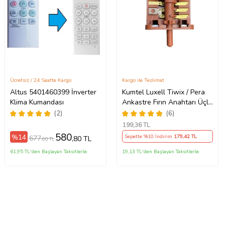
Ücretsiz / 24 Saatte Kargo
Kargo ile Teslimat
Altus 5401460399 İnverter
Kumtel Luxell Tiwix / Pera
Klima Kumandası
Ankastre Fırın Anahtarı Üçlü
Soketli (Metal)
(2)
(6)
199
,36 TL
580
%14
Sepette %10 İndirim
179
,42 TL
677
,80 TL
,60 TL
61,95 TL'den Başlayan Taksitlerle
19,13 TL'den Başlayan Taksitlerle