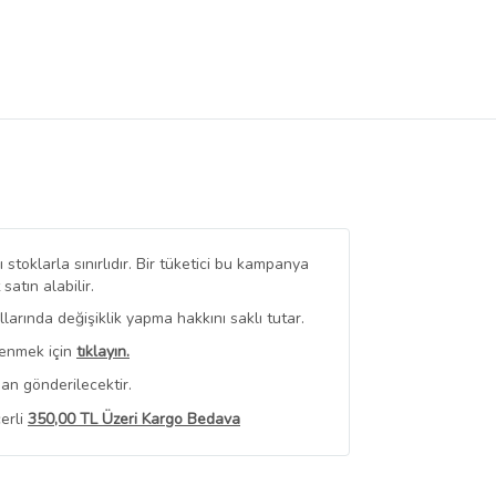
stoklarla sınırlıdır. Bir tüketici bu kampanya
tın alabilir.
arında değişiklik yapma hakkını saklı tutar.
renmek için
tıklayın.
an gönderilecektir.
erli
350,00 TL Üzeri Kargo Bedava
 Görüntüle
iyat bilgileri, satıcı tarafından