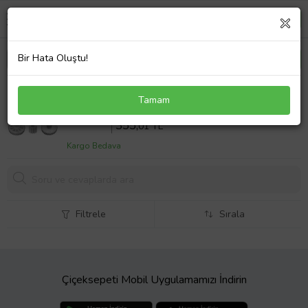
Bir Hata Oluştu!
Vestel Tarçın 5000 R El Rosegold Blender Seti
Tamam
Hazne Kapağı Dişli Kutusu Tamir Dişli Seti Uyumlu
Sepette %10 İndirim
394
,45 TL
355,
01 TL
Kargo Bedava
Filtrele
Sırala
Çiçeksepeti Mobil Uygulamamızı İndirin