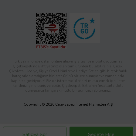
Türkiye’nin önde gelen online alışveriş sitesi ve mobil uygulaması
Çiçeksepeti’nde, ihtiyacınız olan tüm ürünleri bulabilirsiniz. Çiçek,
Çikolata, Hediye, Kişiye Özel Ürünler ve Hediye Setleri gibi birçok farklı
kategoride aradığınız binlerce ürünü sizlere sunuyor ve zamanında
kapınıza getiriyoruz! Siz de ister sevdiklerinizi mutlu etmek için, ister
kendiniz için sipariş verebilir; Çiçeksepeti Extra’nın fırsatlarla dolu
dünyasıyla tanışarak mutlu bir gün geçirebilirsiniz.
Copyright © 2026 Çiçeksepeti İnternet Hizmetleri A.Ş
Satıcıya Sor
Sepete Ekle