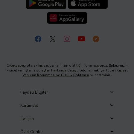
Çiçeksepeti olarak kişisel verilerinizin gizliliğini önemsiyoruz. Şirketimizin
kişisel veri işleme süreçleri hakkında detaylı bilgi almak için lütfen
Kişisel
Verilerin Korunması ve Gizlilik Politikası
’nı inceleyiniz.
Faydalı Bilgiler
Kurumsal
İletişim
Özel Günler