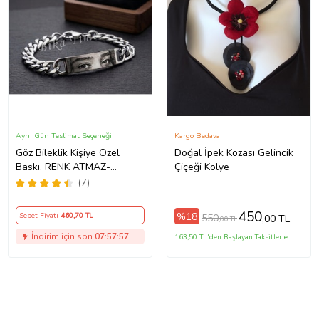
Aynı Gün Teslimat Seçeneği
Kargo Bedava
Göz Bileklik Kişiye Özel
Doğal İpek Kozası Gelincik
Baskı. RENK ATMAZ-
Çiçeği Kolye
SİLİNMEZ VE ÇELİKTİR
(7)
ASLA PASLANMAZ
450
%18
Sepet Fiyatı
460
,70 TL
550
,00 TL
,00 TL
İndirim için son
07:57:56
163,50 TL'den Başlayan Taksitlerle