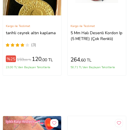
Kargo ile Teslimat
Kargo ile Teslimat
tarihli ceyrek altın kaplama
5 Mm Halı Desenli Kordon Ip
(5 METRE) (Çok Renkli)
(3)
120
264
%25
159
,00 TL
,60 TL
,00 TL
23,00 TL'den Başlayan Taksitlerle
50,71 TL'den Başlayan Taksitlerle