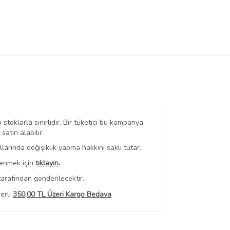
stoklarla sınırlıdır. Bir tüketici bu kampanya
tın alabilir.
arında değişiklik yapma hakkını saklı tutar.
renmek için
tıklayın.
arafından gönderilecektir.
erli
350,00 TL Üzeri Kargo Bedava
 Görüntüle
iyat bilgileri, satıcı tarafından