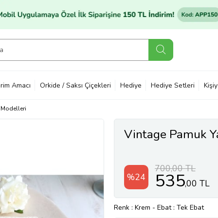
rim Amacı
Orkide / Saksı Çiçekleri
Hediye
Hediye Setleri
Kişi
 Modelleri
Vintage Pamuk Y
700,00 TL
535
%24
,00 TL
Renk
: Krem
-
Ebat
: Tek Ebat