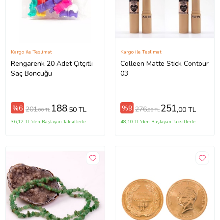
Kargo ile Teslimat
Kargo ile Teslimat
Rengarenk 20 Adet Çıtçıtlı
Colleen Matte Stick Contour
Saç Boncuğu
03
188
251
%6
%9
201
276
,50 TL
,00 TL
,00 TL
,00 TL
36,12 TL'den Başlayan Taksitlerle
48,10 TL'den Başlayan Taksitlerle