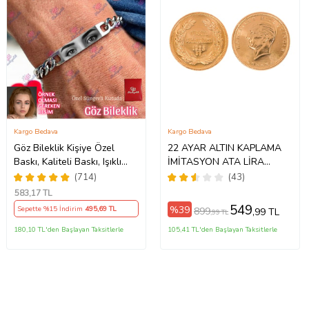
Kargo Bedava
Kargo Bedava
Göz Bileklik Kişiye Özel
22 AYAR ALTIN KAPLAMA
Baskı, Kaliteli Baskı, Işıklı
İMİTASYON ATA LİRA
Kalp Hediyeli, Çeliktir,
CUMHURİYET - İMİTASYON
(714)
(43)
Paslanmaz, Kararmaz
BİJUTERİ ATA
583
,17 TL
549
%39
Sepette %15 İndirim
495
,69 TL
899
,99 TL
,99 TL
180,10 TL'den Başlayan Taksitlerle
105,41 TL'den Başlayan Taksitlerle