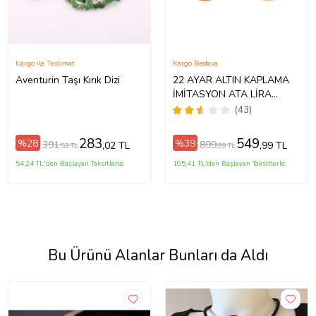
Kargo ile Teslimat
Kargo Bedava
Aventurin Taşı Kırık Dizi
22 AYAR ALTIN KAPLAMA
İMİTASYON ATA LİRA
CUMHURİYET - İMİTASYON
(43)
BİJUTERİ ATA
283
549
%28
%39
391
899
,02 TL
,99 TL
,53 TL
,99 TL
54,24 TL'den Başlayan Taksitlerle
105,41 TL'den Başlayan Taksitlerle
Bu Ürünü Alanlar Bunları da Aldı