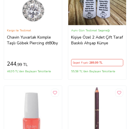
Kargo ile Teslimat
Aynı Gün Teslimat Seçeneği
Chavin Yuvarlak Komple
Kişiye Özel 2 Adet Çift Taraf
Taşlı Göbek Piercing dt80by
Baskılı Ahşap Künye
244
Sepet Fiyatı
289
,99 TL
,99 TL
46,95 TL'den Başlayan Taksitlerle
55,58 TL'den Başlayan Taksitlerle