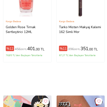
Kargo Bedava
Kargo Bedava
Golden Rose Tırnak
Tarko Misten Makyaj Kalemi
Sertleştirici 12ML
162 Simli Mor
401
351
%12
%11
456
396
,00 TL
,00 TL
,00 TL
,00 TL
76,85 TL'den Başlayan Taksitlerle
67,27 TL'den Başlayan Taksitlerle