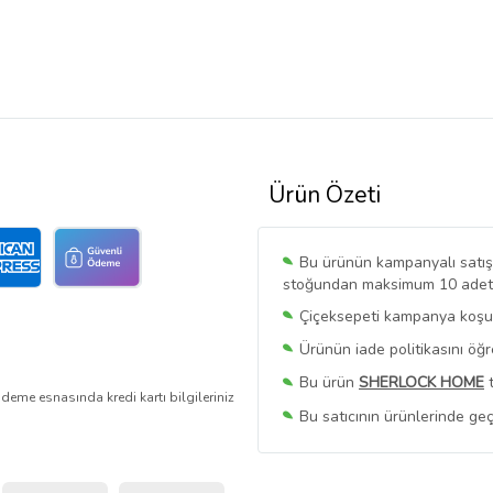
Ürün Özeti
Bu ürünün kampanyalı satışı 
stoğundan maksimum 10 adet sa
Çiçeksepeti kampanya koşull
Ürünün iade politikasını öğ
Bu ürün
SHERLOCK HOME
t
deme esnasında kredi kartı bilgileriniz
Bu satıcının ürünlerinde geç
Bu Satıcının
Tüm Ürünlerini
Ürün sayfasında gördüğünüz f