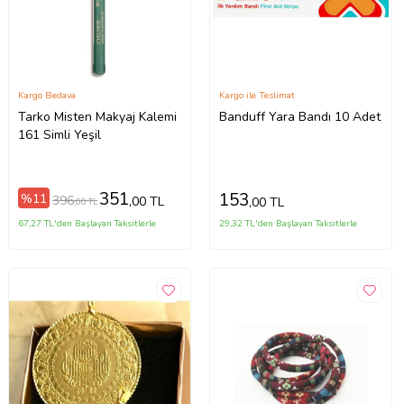
Kargo Bedava
Kargo ile Teslimat
Tarko Misten Makyaj Kalemi
Banduff Yara Bandı 10 Adet
161 Simli Yeşil
351
153
%11
396
,00 TL
,00 TL
,00 TL
67,27 TL'den Başlayan Taksitlerle
29,32 TL'den Başlayan Taksitlerle