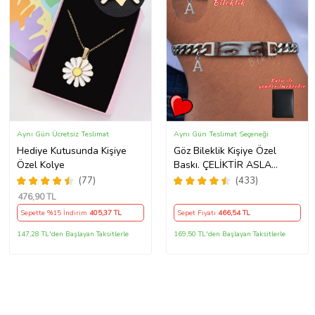
Aynı Gün Ücretsiz Teslimat
Aynı Gün Teslimat Seçeneği
Hediye Kutusunda Kişiye
Göz Bileklik Kişiye Özel
Özel Kolye
Baskı. ÇELİKTİR ASLA
PASLANMAZ
(77)
(433)
476
,90 TL
Sepette %15 İndirim
405
,37 TL
Sepet Fiyatı
466
,54 TL
147,28 TL'den Başlayan Taksitlerle
169,50 TL'den Başlayan Taksitlerle