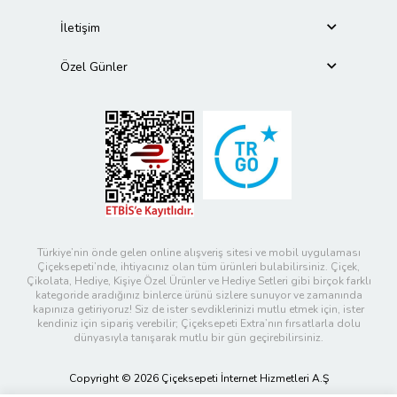
İletişim
Özel Günler
Türkiye’nin önde gelen online alışveriş sitesi ve mobil uygulaması
Çiçeksepeti’nde, ihtiyacınız olan tüm ürünleri bulabilirsiniz. Çiçek,
Çikolata, Hediye, Kişiye Özel Ürünler ve Hediye Setleri gibi birçok farklı
kategoride aradığınız binlerce ürünü sizlere sunuyor ve zamanında
kapınıza getiriyoruz! Siz de ister sevdiklerinizi mutlu etmek için, ister
kendiniz için sipariş verebilir; Çiçeksepeti Extra’nın fırsatlarla dolu
dünyasıyla tanışarak mutlu bir gün geçirebilirsiniz.
Copyright © 2026 Çiçeksepeti İnternet Hizmetleri A.Ş