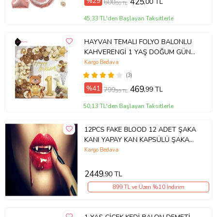
%29
425
,00 TL
600
,00 TL
45,33 TL'den Başlayan Taksitlerle
HAYVAN TEMALI FOLYO BALONLU
KAHVERENGİ 1 YAŞ DOĞUM GÜNÜ
PARTİ SETİ BALON SETİ
Kargo Bedava
(3)
%41
469
,99 TL
799
,99 TL
50,13 TL'den Başlayan Taksitlerle
12PCS FAKE BLOOD 12 ADET ŞAKA
KANI YAPAY KAN KAPSÜLÜ ŞAKA
KAN KAPSÜLÜ ŞAKA ÜRÜNLERİ
Kargo Bedava
ŞAKA MALZEMELERİ
2449
,90 TL
899 TL ve Üzeri %10 İndirim