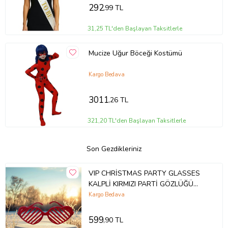
292
,99 TL
31,25 TL'den Başlayan Taksitlerle
Mucize Uğur Böceği Kostümü
Kargo Bedava
3011
,26 TL
321,20 TL'den Başlayan Taksitlerle
Son Gezdikleriniz
VIP CHRİSTMAS PARTY GLASSES
KALPLİ KIRMIZI PARTİ GÖZLÜĞÜ
PANJUR GÖZLÜK KIRMIZI YILBAŞI
Kargo Bedava
PARTİ GÖZLÜĞÜ
599
,90 TL