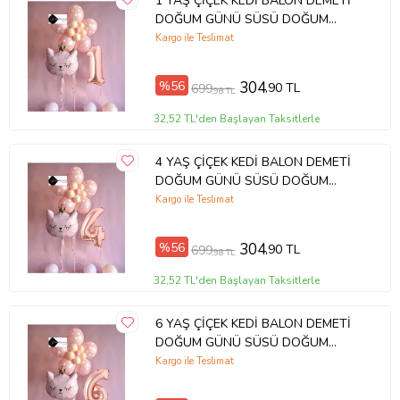
1 YAŞ ÇİÇEK KEDİ BALON DEMETİ
DOĞUM GÜNÜ SÜSÜ DOĞUM
GÜNÜ PARTİ SETİ
Kargo ile Teslimat
%56
304
,90 TL
699
,98 TL
32,52 TL'den Başlayan Taksitlerle
4 YAŞ ÇİÇEK KEDİ BALON DEMETİ
DOĞUM GÜNÜ SÜSÜ DOĞUM
GÜNÜ PARTİ SETİ
Kargo ile Teslimat
%56
304
,90 TL
699
,98 TL
32,52 TL'den Başlayan Taksitlerle
6 YAŞ ÇİÇEK KEDİ BALON DEMETİ
DOĞUM GÜNÜ SÜSÜ DOĞUM
GÜNÜ PARTİ SETİ
Kargo ile Teslimat