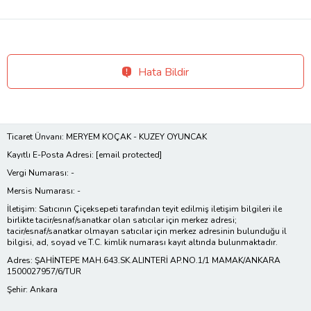
Hata Bildir
Ticaret Ünvanı: MERYEM KOÇAK - KUZEY OYUNCAK
Kayıtlı E-Posta Adresi:
[email protected]
Vergi Numarası: -
Mersis Numarası: -
İletişim: Satıcının Çiçeksepeti tarafından teyit edilmiş iletişim bilgileri ile
birlikte tacir/esnaf/sanatkar olan satıcılar için merkez adresi;
tacir/esnaf/sanatkar olmayan satıcılar için merkez adresinin bulunduğu il
bilgisi, ad, soyad ve T.C. kimlik numarası kayıt altında bulunmaktadır.
Adres: ŞAHİNTEPE MAH.643.SK.ALINTERİ AP.NO.1/1 MAMAK/ANKARA
1500027957/6/TUR
Şehir: Ankara