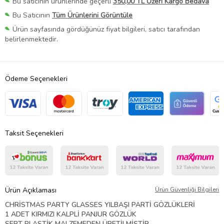
Bu satıcının ürünlerinde geçerli
350,00 TL Üzeri Kargo Bedava
Bu Satıcının
Tüm Ürünlerini Görüntüle
Ürün sayfasında gördüğünüz fiyat bilgileri, satıcı tarafından
belirlenmektedir.
Ödeme Seçenekleri
Taksit Seçenekleri
Ürün Açıklaması
Ürün Güvenliği Bilgileri
CHRİSTMAS PARTY GLASSES YILBAŞI PARTİ GÖZLÜKLERİ
1 ADET KIRMIZI KALPLİ PANJUR GÖZLÜK
SERT PLASTİK MALZEMEDEN ÜRETİLMİŞTİR