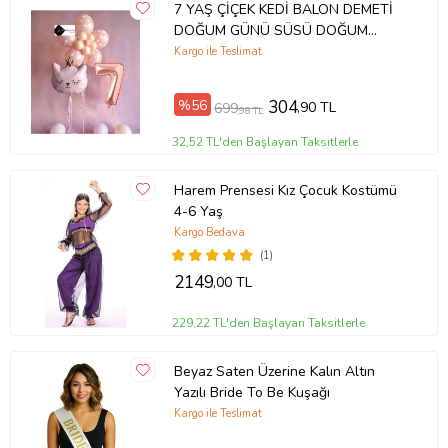
7 YAŞ ÇİÇEK KEDİ BALON DEMETİ
DOĞUM GÜNÜ SÜSÜ DOĞUM
GÜNÜ PARTİ SETİ
Kargo ile Teslimat
%56
304
,90 TL
699
,98 TL
32,52 TL'den Başlayan Taksitlerle
Harem Prensesi Kız Çocuk Kostümü
4-6 Yaş
Kargo Bedava
(1)
2149
,00 TL
229,22 TL'den Başlayan Taksitlerle
Beyaz Saten Üzerine Kalın Altın
Yazılı Bride To Be Kuşağı
Kargo ile Teslimat