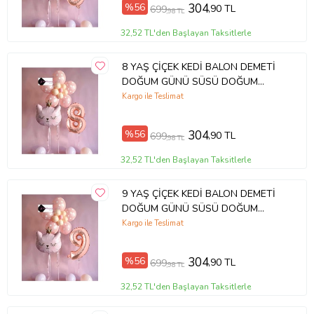
%56
304
,90 TL
699
,98 TL
32,52 TL'den Başlayan Taksitlerle
8 YAŞ ÇİÇEK KEDİ BALON DEMETİ
DOĞUM GÜNÜ SÜSÜ DOĞUM
GÜNÜ PARTİ SETİ
Kargo ile Teslimat
%56
304
,90 TL
699
,98 TL
32,52 TL'den Başlayan Taksitlerle
9 YAŞ ÇİÇEK KEDİ BALON DEMETİ
DOĞUM GÜNÜ SÜSÜ DOĞUM
GÜNÜ PARTİ SETİ
Kargo ile Teslimat
%56
304
,90 TL
699
,98 TL
32,52 TL'den Başlayan Taksitlerle