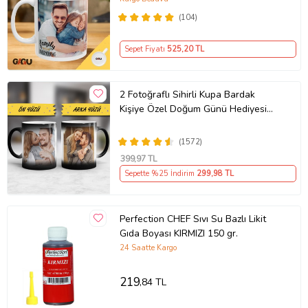
(104)
Sepet Fiyatı
525
,20 TL
2 Fotoğraflı Sihirli Kupa Bardak
Kişiye Özel Doğum Günü Hediyesi
Sevgiliye Hediye Anneye Babaya
Ablaya Abiye Kız Erkek Kardeşe
(1572)
Arkadaşa Resimli Günü Yıl Dönümü
399
,97 TL
Hediyesi
Sepette %25 İndirim
299
,98 TL
Perfection CHEF Sıvı Su Bazlı Likit
Gıda Boyası KIRMIZI 150 gr.
24 Saatte Kargo
219
,84 TL