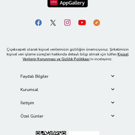
Çiçeksepeti olarak kişisel verilerinizin gizliliğini önemsiyoruz. Şirketimizin
kişisel veri işleme süreçleri hakkında detaylı bilgi almak için lütfen
Kişisel
Verilerin Korunması ve Gizlilik Politikası
’nı inceleyiniz.
Faydalı Bilgiler
Kurumsal
İletişim
Özel Günler