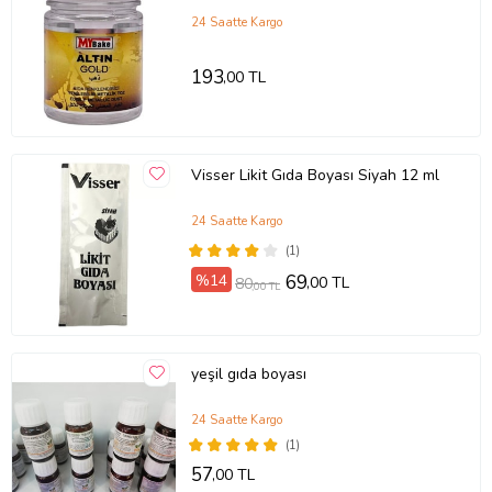
24 Saatte Kargo
193
,00 TL
Visser Likit Gıda Boyası Siyah 12 ml
24 Saatte Kargo
(1)
%14
69
,00 TL
80
,00 TL
yeşil gıda boyası
24 Saatte Kargo
(1)
57
,00 TL