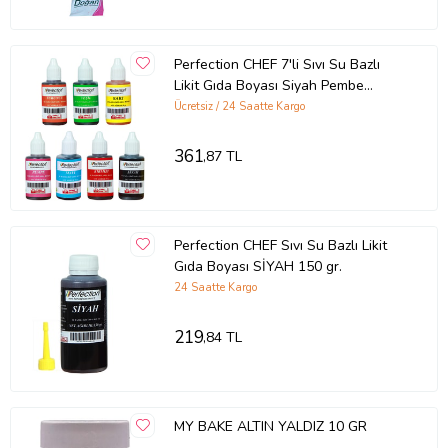
Perfection CHEF 7'li Sıvı Su Bazlı
Likit Gıda Boyası Siyah Pembe
Turuncu Sarı Kırmızı Mavi Yeşil 7 X
Ücretsiz / 24 Saatte Kargo
30 gr .
361
,87 TL
Perfection CHEF Sıvı Su Bazlı Likit
Gıda Boyası SİYAH 150 gr.
24 Saatte Kargo
219
,84 TL
MY BAKE ALTIN YALDIZ 10 GR