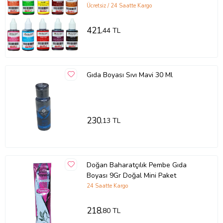
Bordo Pembe Turuncu Sarı Kırmızı
Ücretsiz / 24 Saatte Kargo
Mavi Yeşil Mor 10 X 30 gr .
421
,44 TL
Gıda Boyası Sıvı Mavi 30 Ml
230
,13 TL
Doğan Baharatçılık Pembe Gıda
Boyası 9Gr Doğal Mini Paket
24 Saatte Kargo
218
,80 TL