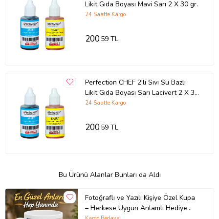
Likit Gıda Boyası Mavi Sarı 2 X 30 gr.
24 Saatte Kargo
200
,59 TL
Perfection CHEF 2'li Sıvı Su Bazlı
Likit Gıda Boyası Sarı Lacivert 2 X 30
gr.
24 Saatte Kargo
200
,59 TL
Bu Ürünü Alanlar Bunları da Aldı
Fotoğraflı ve Yazılı Kişiye Özel Kupa
– Herkese Uygun Anlamlı Hediye
Porselen Baskılı Kupa (Beyaz)
Kargo Bedava