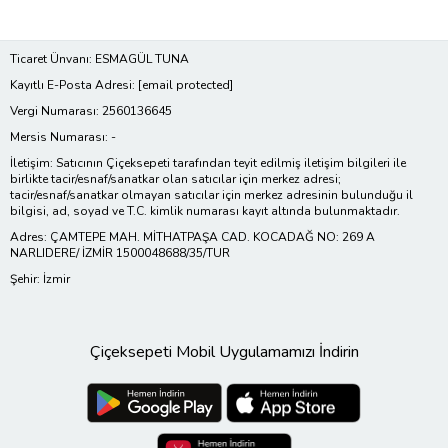
Ticaret Ünvanı: ESMAGÜL TUNA
Kayıtlı E-Posta Adresi:
[email protected]
Vergi Numarası: 2560136645
Mersis Numarası: -
İletişim: Satıcının Çiçeksepeti tarafından teyit edilmiş iletişim bilgileri ile
birlikte tacir/esnaf/sanatkar olan satıcılar için merkez adresi;
tacir/esnaf/sanatkar olmayan satıcılar için merkez adresinin bulunduğu il
bilgisi, ad, soyad ve T.C. kimlik numarası kayıt altında bulunmaktadır.
Adres: ÇAMTEPE MAH. MİTHATPAŞA CAD. KOCADAĞ NO: 269 A
NARLIDERE/ İZMİR 1500048688/35/TUR
Şehir: İzmir
Çiçeksepeti Mobil Uygulamamızı İndirin