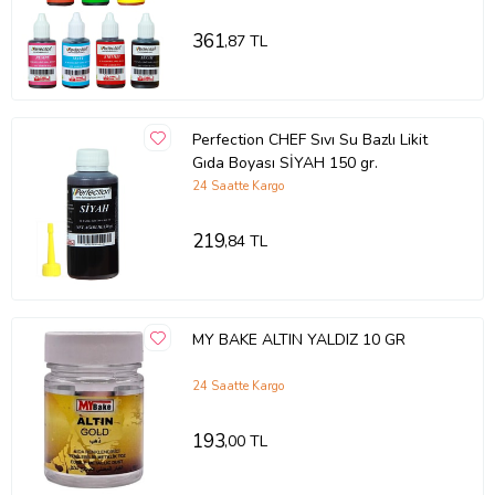
30 gr .
361
,87 TL
Perfection CHEF Sıvı Su Bazlı Likit
Gıda Boyası SİYAH 150 gr.
24 Saatte Kargo
219
,84 TL
MY BAKE ALTIN YALDIZ 10 GR
24 Saatte Kargo
193
,00 TL