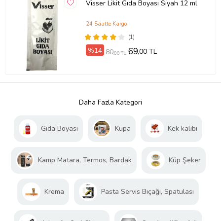
Visser Likit Gıda Boyası Siyah 12 ml
24 Saatte Kargo
(1)
%14
69
,00 TL
80
,00 TL
Daha Fazla Kategori
Gıda Boyası
Kupa
Kek kalıbı
Kamp Matara, Termos, Bardak
Küp Şeker
Krema
Pasta Servis Bıçağı, Spatulası