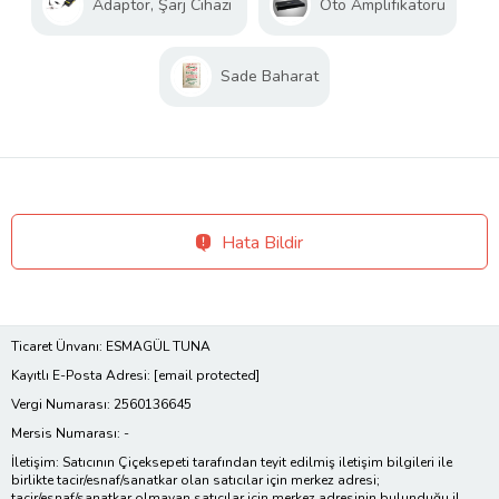
Adaptör, Şarj Cihazı
Oto Amplifikatörü
Sade Baharat
Hata Bildir
Ticaret Ünvanı: ESMAGÜL TUNA
Kayıtlı E-Posta Adresi:
[email protected]
Vergi Numarası: 2560136645
Mersis Numarası: -
İletişim: Satıcının Çiçeksepeti tarafından teyit edilmiş iletişim bilgileri ile
birlikte tacir/esnaf/sanatkar olan satıcılar için merkez adresi;
tacir/esnaf/sanatkar olmayan satıcılar için merkez adresinin bulunduğu il