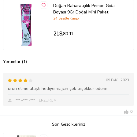
Doğan Baharatçılık Pembe Gıda
Boyası 9Gr Doğal Mini Paket
24 Saatte Kargo
218
,80 TL
Yorumlar (1)
09 Eylül 2023
ürün elime ulaştı hediyemiz jcin çok teşekkür ederim
F*** y*** k***
ERZURUM
0
Son Gezdikleriniz