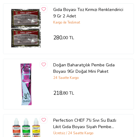
Gıda Boyası Toz Kırmızı Renklendirici
9 Gr 2 Adet
Kargo ile Teslimat
280
,00 TL
Doğan Baharatçılık Pembe Gıda
Boyası 9Gr Doğal Mini Paket
24 Saatte Kargo
218
,80 TL
Perfection CHEF 7'li Sıvı Su Bazlı
Likit Gıda Boyası Siyah Pembe
Turuncu Sarı Kırmızı Mavi Yeşil 7 X
Ücretsiz / 24 Saatte Kargo