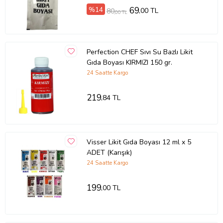
%14
69
,00 TL
80
,00 TL
Perfection CHEF Sıvı Su Bazlı Likit
Gıda Boyası KIRMIZI 150 gr.
24 Saatte Kargo
219
,84 TL
Visser Likit Gıda Boyası 12 ml x 5
ADET (Karışık)
24 Saatte Kargo
199
,00 TL