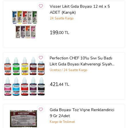
Visser Likit Gıda Boyası 12 ml x 5
ADET (Karışık)
24 Saatte Kargo
199
,00 TL
Perfection CHEF 10'lu Sıvı Su Bazlı
Likit Gıda Boyası Kahverengi Siyah
Bordo Pembe Turuncu Sarı Kırmızı
Ücretsiz / 24 Saatte Kargo
Mavi Yeşil Mor 10 X 30 gr .
421
,44 TL
Gıda Boyası Toz Vişne Renklendirici
9 Gr 2Adet
Kargo ile Teslimat