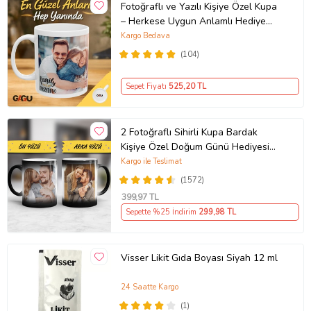
Fotoğraflı ve Yazılı Kişiye Özel Kupa
– Herkese Uygun Anlamlı Hediye
Porselen Baskılı Kupa (Beyaz)
Kargo Bedava
(104)
Sepet Fiyatı
525
,20 TL
2 Fotoğraflı Sihirli Kupa Bardak
Kişiye Özel Doğum Günü Hediyesi
Sevgiliye Hediye Anneye Babaya
Kargo ile Teslimat
Ablaya Abiye Kız Erkek Kardeşe
(1572)
Arkadaşa Resimli Günü Yıl Dönümü
399
,97 TL
Hediyesi
Sepette %25 İndirim
299
,98 TL
Visser Likit Gıda Boyası Siyah 12 ml
24 Saatte Kargo
(1)