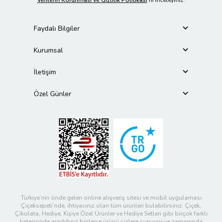
Verilerin Korunması ve Gizlilik Politikası
’nı inceleyiniz.
Faydalı Bilgiler
Kurumsal
İletişim
Özel Günler
Türkiye’nin önde gelen online alışveriş sitesi ve mobil uygulaması
Çiçeksepeti’nde, ihtiyacınız olan tüm ürünleri bulabilirsiniz. Çiçek,
Çikolata, Hediye, Kişiye Özel Ürünler ve Hediye Setleri gibi birçok farklı
kategoride aradığınız binlerce ürünü sizlere sunuyor ve zamanında