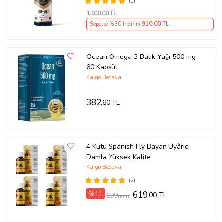
(1)
1300
,00 TL
Sepette %30 İndirim
910
,00 TL
Ocean Omega 3 Balık Yağı 500 mg
60 Kapsül
Kargo Bedava
382
,60 TL
4 Kutu Spanish Fly Bayan Uyârıcı
Damla Yüksek Kalite
Kargo Bedava
(2)
%11
619
,00 TL
699
,00 TL