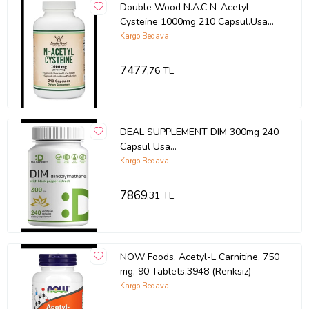
Double Wood N.A.C N-Acetyl
* Gelişmiş uy-ku kalitesi, zihin-sel durum iyileş-tirmesi
Cysteine 1000mg 210 Capsul.Usa
* Ka-lp fon-ksiyonunu iyi-leştirir, biliş-sel ye-teneği geliş-tirir
Menşei,Tr Tek Yetkili SATICISI
Kargo Bedava
OZELSPORCUGIDALARI'DIR 3842
* Günde 3 kapsül alın, 40 günlük tedarik
(Renksiz)
7477
,76 TL
EXP:11.2025
Ürün Kodu:
kcm51326680
DEAL SUPPLEMENT DIM 300mg 240
Capsul Usa
Menşei.OZELSPORCUGIDALARIN'DAN.384
Kargo Bedava
(Renksiz)
7869
,31 TL
NOW Foods, Acetyl-L Carnitine, 750
mg, 90 Tablets.3948 (Renksiz)
Kargo Bedava