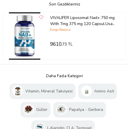
Son Gezdikleriniz
VIVALIFER Liposomal Nad+ 750 mg
With Tmg 375 mg 120 Capsul.Usa
Menşei.OZELSPORCUGIDALARIN'DAN
Kargo Bedava
3861 (Renksiz)
9610
,73 TL
Daha Fazla Kategori
Vitamin, Mineral Takviyesi
Amino Asit
Güller
Papatya - Gerbera
L-Karnitin, CLA, Termojel