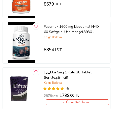
8679
,01 TL
Fabamax 1600 mg Liposomal NAD
60 Softgels. Usa Menşei.3936
(Renksiz)
Kargo Bedava
8854
,15 TL
L_i_f.t.a 5mg 1 Kutu 28 Tablet
Ser.t.le.şti.ri.ci9
Kargo Bedava
(4)
1799
,00 TL
2979
,00 TL
2. Ürüne %25 İndirim