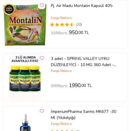
Pj. Air Madu Montalin Kapsül 40'lı
Kargo Bedava
(20)
950
,00 TL
1250
,00 TL
3 adet - SPRİNG VALLEY UYKU
DÜZENLEYİCİ - 10 MG 360 Adet -
Jet-Lag ve Uyku Sorunlarına Destek
Kargo Bedava
-Sleep Support - ORİGİNAL-
SKT:12/2027
1990
,00 TL
2999
,00 TL
İmperiumPharma Sarms MK677 -30
Ml (YıldızIşığı)
Kargo Bedava