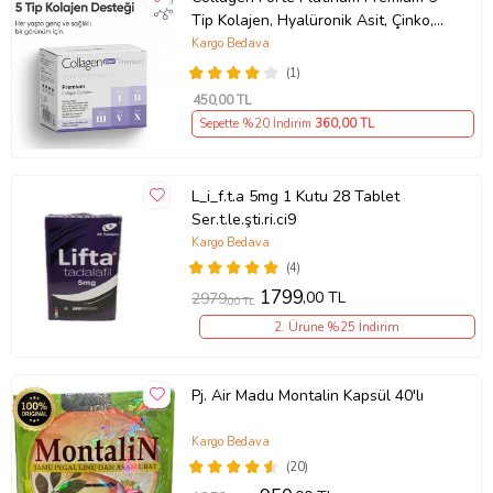
Tip Kolajen, Hyalüronik Asit, Çinko,
Selenyum & Vitamin C, 90 Tablet
Kargo Bedava
(1)
450
,00 TL
Sepette %20 İndirim
360
,00 TL
L_i_f.t.a 5mg 1 Kutu 28 Tablet
Ser.t.le.şti.ri.ci9
Kargo Bedava
(4)
1799
,00 TL
2979
,00 TL
2. Ürüne %25 İndirim
Pj. Air Madu Montalin Kapsül 40'lı
Kargo Bedava
(20)