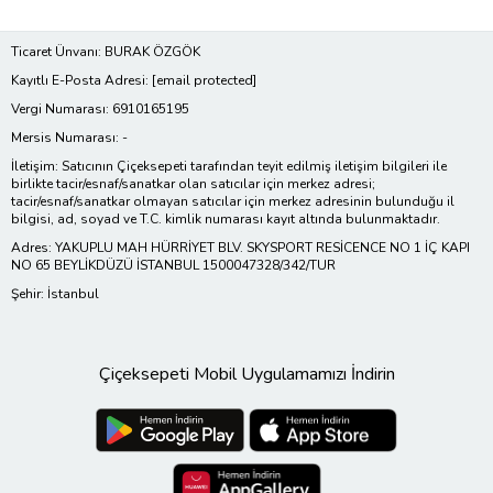
Ticaret Ünvanı: BURAK ÖZGÖK
Kayıtlı E-Posta Adresi:
[email protected]
Vergi Numarası: 6910165195
Mersis Numarası: -
İletişim: Satıcının Çiçeksepeti tarafından teyit edilmiş iletişim bilgileri ile
birlikte tacir/esnaf/sanatkar olan satıcılar için merkez adresi;
tacir/esnaf/sanatkar olmayan satıcılar için merkez adresinin bulunduğu il
bilgisi, ad, soyad ve T.C. kimlik numarası kayıt altında bulunmaktadır.
Adres: YAKUPLU MAH HÜRRİYET BLV. SKYSPORT RESİCENCE NO 1 İÇ KAPI
NO 65 BEYLİKDÜZÜ İSTANBUL 1500047328/342/TUR
Şehir: İstanbul
Çiçeksepeti Mobil Uygulamamızı İndirin