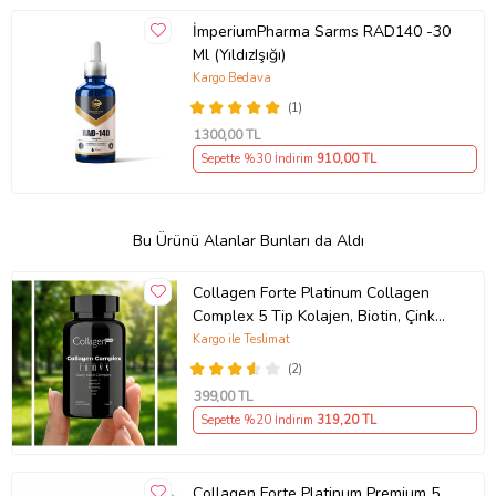
İmperiumPharma Sarms RAD140 -30
Ml (YıldızIşığı)
Kargo Bedava
(1)
1300
,00 TL
Sepette %30 İndirim
910
,00 TL
Bu Ürünü Alanlar Bunları da Aldı
Collagen Forte Platinum Collagen
Complex 5 Tip Kolajen, Biotin, Çinko,
Selenyum, Vitamin C & Açai, 90
Kargo ile Teslimat
Tablet
(2)
399
,00 TL
Sepette %20 İndirim
319
,20 TL
Collagen Forte Platinum Premium 5