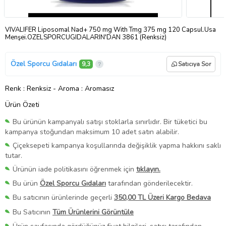
VIVALIFER Liposomal Nad+ 750 mg With Tmg 375 mg 120 Capsul.Usa
Menşei.OZELSPORCUGIDALARIN'DAN 3861 (Renksiz)
Özel Sporcu Gıdaları
9,3
Satıcıya Sor
Renk
: Renksiz
-
Aroma
: Aromasız
Ürün Özeti
Bu ürünün kampanyalı satışı stoklarla sınırlıdır. Bir tüketici bu
kampanya stoğundan maksimum 10 adet satın alabilir.
Çiçeksepeti kampanya koşullarında değişiklik yapma hakkını saklı
tutar.
Ürünün iade politikasını öğrenmek için
tıklayın.
Bu ürün
Özel Sporcu Gıdaları
tarafından gönderilecektir.
Bu satıcının ürünlerinde geçerli
350,00 TL Üzeri Kargo Bedava
Bu Satıcının
Tüm Ürünlerini Görüntüle