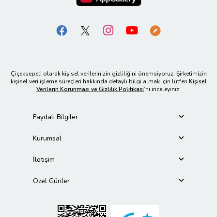
Çiçeksepeti olarak kişisel verilerinizin gizliliğini önemsiyoruz. Şirketimizin
kişisel veri işleme süreçleri hakkında detaylı bilgi almak için lütfen
Kişisel
Verilerin Korunması ve Gizlilik Politikası
’nı inceleyiniz.
Faydalı Bilgiler
Kurumsal
İletişim
Özel Günler