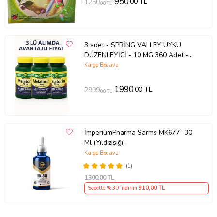
950
,00 TL
1250
,00 TL
3 adet - SPRİNG VALLEY UYKU
DÜZENLEYİCİ - 10 MG 360 Adet -
Jet-Lag ve Uyku Sorunlarına Destek
Kargo Bedava
-Sleep Support - ORİGİNAL-
SKT:12/2027
1990
,00 TL
2999
,00 TL
İmperiumPharma Sarms MK677 -30
Ml (YıldızIşığı)
Kargo Bedava
(1)
1300
,00 TL
Sepette %30 İndirim
910
,00 TL