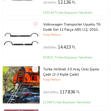
12.126
TL
15.157
TL
1293,44 TL'den Başlayan Taksitlerle
Volkswagen Transporter Uyumlu T6
Dodik Set 11 Parça ABS U.Ş. 2010
2014 Model Arası
Kargo Bedava
14.423
TL
18.029
TL
1538,51 TL'den Başlayan Taksitlerle
Turtle AirShell 3.0 Araç Üstü Şişme
Çadır (2-3 Kişilik Çadır)
Kargo Bedava
117.836
TL
147.295
TL
12.569 TL'den Başlayan Taksitlerle