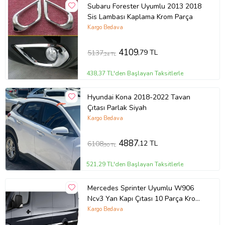
Subaru Forester Uyumlu 2013 2018
Sis Lambası Kaplama Krom Parça
Kargo Bedava
4109
,79 TL
5137
,24 TL
438,37 TL'den Başlayan Taksitlerle
Hyundai Kona 2018-2022 Tavan
Çıtası Parlak Siyah
Kargo Bedava
4887
,12 TL
6108
,90 TL
521,29 TL'den Başlayan Taksitlerle
Mercedes Sprinter Uyumlu W906
Ncv3 Yan Kapı Çıtası 10 Parça Krom
(Extra Uzun) 2006 Ve Sonrası
Kargo Bedava