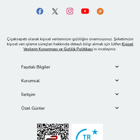
Çiçeksepeti olarak kişisel verilerinizin gizliliğini önemsiyoruz. Şirketimizin
kişisel veri işleme süreçleri hakkında detaylı bilgi almak için lütfen
Kişisel
Verilerin Korunması ve Gizlilik Politikası
’nı inceleyiniz.
Faydalı Bilgiler
Kurumsal
İletişim
Özel Günler