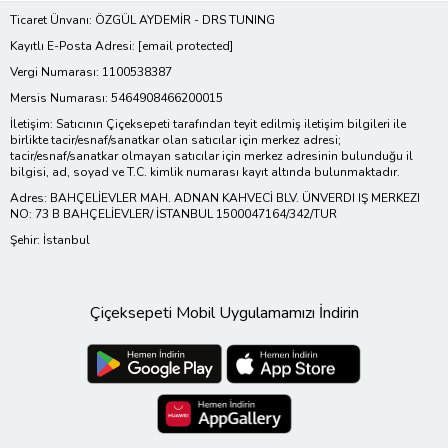
Ticaret Ünvanı: ÖZGÜL AYDEMİR - DRS TUNING
Kayıtlı E-Posta Adresi:
[email protected]
Vergi Numarası: 1100538387
Mersis Numarası: 5464908466200015
İletişim: Satıcının Çiçeksepeti tarafından teyit edilmiş iletişim bilgileri ile
birlikte tacir/esnaf/sanatkar olan satıcılar için merkez adresi;
tacir/esnaf/sanatkar olmayan satıcılar için merkez adresinin bulunduğu il
bilgisi, ad, soyad ve T.C. kimlik numarası kayıt altında bulunmaktadır.
Adres: BAHÇELİEVLER MAH. ADNAN KAHVECİ BLV. ÜNVERDI IŞ MERKEZI
NO: 73 B BAHÇELİEVLER/ İSTANBUL 1500047164/342/TUR
Şehir: İstanbul
Çiçeksepeti Mobil Uygulamamızı İndirin