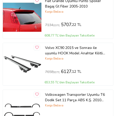
Fiat Grande Uyumlu Punto Spoiler
Bagaj Gt Fiber 2005-2010
Kargo Bedava
5707
,22 TL
7134
,03 TL
608,77 TL'den Başlayan Taksitlerle
Volvo XC90 2015 ve Sonrası ile
uyumlu HOOK Model Anahtar Kilitli
Ara Atkı Tavan Barı GRİ
Kargo Bedava
6127
,12 TL
7658
,90 TL
653,55 TL'den Başlayan Taksitlerle
Volkswagen Transporter Uyumlu T6
Dodik Set 11 Parça ABS K.Ş. 2010
2014 Model Aras
Kargo Bedava