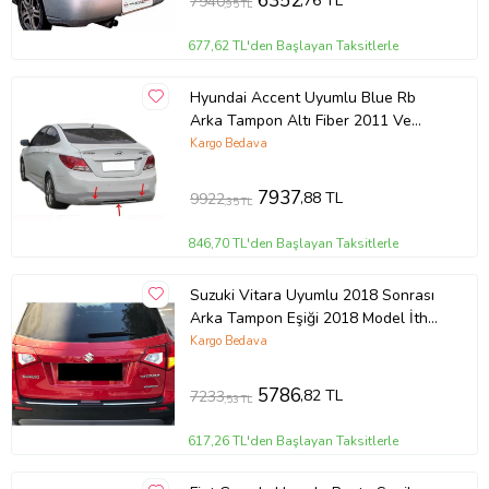
6352
,76 TL
7940
,95 TL
677,62 TL'den Başlayan Taksitlerle
Hyundai Accent Uyumlu Blue Rb
Arka Tampon Altı Fiber 2011 Ve
Sonrası
Kargo Bedava
7937
,88 TL
9922
,35 TL
846,70 TL'den Başlayan Taksitlerle
Suzuki Vitara Uyumlu 2018 Sonrası
Arka Tampon Eşiği 2018 Model İthal
Üründür
Kargo Bedava
5786
,82 TL
7233
,53 TL
617,26 TL'den Başlayan Taksitlerle