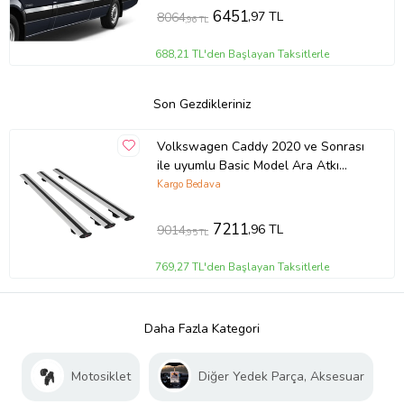
6451
,97 TL
8064
,96 TL
688,21 TL'den Başlayan Taksitlerle
Son Gezdikleriniz
Volkswagen Caddy 2020 ve Sonrası
ile uyumlu Basic Model Ara Atkı
Tavan Barı GRİ 3 ADET
Kargo Bedava
7211
,96 TL
9014
,95 TL
769,27 TL'den Başlayan Taksitlerle
Daha Fazla Kategori
Motosiklet
Diğer Yedek Parça, Aksesuar